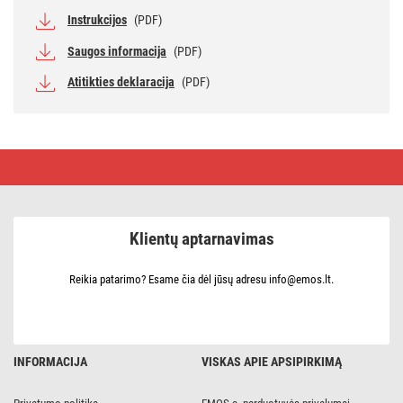
Instrukcijos
(PDF)
Saugos informacija
(PDF)
Atitikties deklaracija
(PDF)
Anglies
monoksido
detektorius
GS827
Klientų aptarnavimas
Reikia patarimo? Esame čia dėl jūsų adresu info@emos.lt.
INFORMACIJA
VISKAS APIE APSIPIRKIMĄ