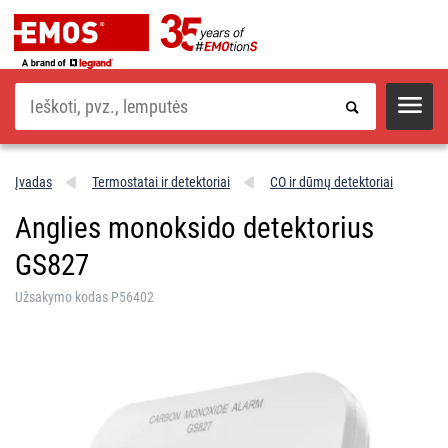
Paieška
Įvadas
Termostatai ir detektoriai
CO ir dūmų detektoriai
Anglies monoksido detektorius
GS827
Užsakymo kodas P56402