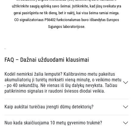
užtikrinkite saugią aplinką savo šeimai. Įsitikinkite, kad jūsų sveikata yra
gerai pasirūpinta ne tik dieną, bet ir naktį, kai visa šeima ramiai miega.
CO signalizatoriaus P56402 funkcionalumas buvo išbandytas Europos
Sąjungos laboratorijose.
.
FAQ – Dažnai užduodami klausimai
Kodėl nemirksi žalia lemputė? Kalibravimo metu pakeitus
akumuliatorių ji turėtų mirksėti vieną minutę, o veikimo metu
- po 40 sekundžių. Nė vienas iš šių dalykų nevyksta. Tačiau
patikrinimo signalas ir raudoni šviesos diodai veikia.
Kaip aukštai turėčiau įrengti dūmų detektorių?
Nuo kada skaičiuojama 10 metų gyvenimo trukmė?