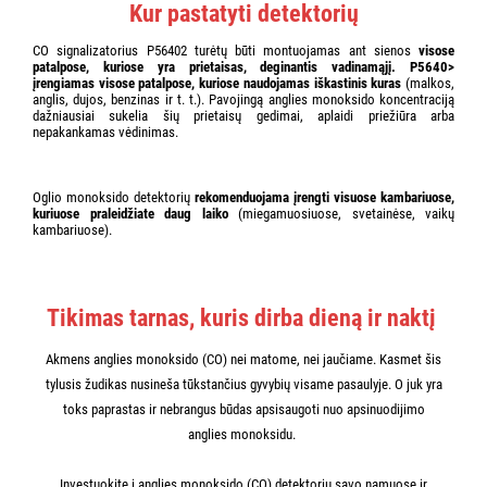
Kur pastatyti detektorių
CO signalizatorius P56402 turėtų būti montuojamas ant sienos
visose
patalpose, kuriose yra prietaisas, deginantis vadinamąjį. P5640>
įrengiamas visose patalpose, kuriose naudojamas iškastinis kuras
(malkos,
anglis, dujos, benzinas ir t. t.). Pavojingą anglies monoksido koncentraciją
dažniausiai sukelia šių prietaisų gedimai, aplaidi priežiūra arba
nepakankamas vėdinimas.
Oglio monoksido detektorių
rekomenduojama įrengti visuose kambariuose,
kuriuose praleidžiate daug laiko
(miegamuosiuose, svetainėse, vaikų
kambariuose).
Tikimas tarnas, kuris dirba dieną ir naktį
Akmens anglies monoksido (CO) nei matome, nei jaučiame. Kasmet šis
tylusis žudikas nusineša tūkstančius gyvybių visame pasaulyje. O juk yra
toks paprastas ir nebrangus būdas apsisaugoti nuo apsinuodijimo
anglies monoksidu.
Investuokite į anglies monoksido (CO) detektorių savo namuose ir