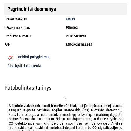
Pagrindiniai duomenys
Prekės ženklas
EMOS
Užsakymo kodas
P56402
Produkto numeris
2101501020
EAN
8592920103364
Pridėti palyginimui
Atsisiųsti dokumentai
Patobulintas turinys
<
Mėgstate viską kontroliuoti ir norite būti tikri, kad jūs ir jūsų artimieji visada
saugūs? Įsigykite patikimą
anglies monoksido
(CO) nuotėkio detektorių,
kuris kontroliuoja, ar nėra smarkiai nuodingų, bekvapių, nematomų dujų. Jei
namus šildote dujiniu katilu ar židiniu, naudojate karmą ar dujinę viryklę, be
CO detektoriaus gali kilti pavojus visos jūsų šeimos gyvybei. Anglies
monoksidas gali susidaryti netobulai degant kurui ir
be CO signalizacijos jo