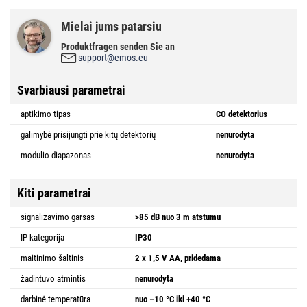
Mielai jums patarsiu
Produktfragen senden Sie an
support@emos.eu
Svarbiausi parametrai
aptikimo tipas
CO detektorius
galimybė prisijungti prie kitų detektorių
nenurodyta
modulio diapazonas
nenurodyta
Kiti parametrai
signalizavimo garsas
>85 dB nuo 3 m atstumu
IP kategorija
IP30
maitinimo šaltinis
2 x 1,5 V AA, pridedama
žadintuvo atmintis
nenurodyta
darbinė temperatūra
nuo –10 °C iki +40 °C