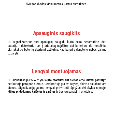
šviesos diodas vienu metu 4 kartus sumirksės.
Apsauginis saugiklis
CO signalizatorius turi apsauginį saugiklį, kurio dėka nepamiršite įdėti
baterijų į detektorių. Jei į prietaisą neįdėtos abi baterijos, du metaliniai
skirtukai po baterijų skyriumi užtikrina, kad baterijų dangtelio nebus galima
uždaryti.
Lengvai montuojamas
CO signalizacija P56402 yra skirta
montuoti ant sienos
arba
laisvai pastatyti
bet kurioje patalpos vietoje. Detektoriuje yra dvi skylės, skirtos pakabinti ant
sienos. Signalizaciją galima lengvai pritvirtinti išgręžus dvi skyles sienoje,
įdėjus pridedamus kaiščius ir varžtus
ir tiesiog pakabinti prietaisą.