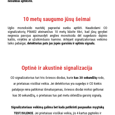
nesunkiai aptiksite.
10 metų saugumo jūsų šeimai
Uglio monoksido nuotėkį paprastai sunku aptikti. Naudodami CO
signalizatorių P56402 ateinančius 10 metų būsite tikri, kad jūsų gyvybei
negresia pavojus apsinuodyti anglies monoksidu dėl sugedusio dujinio
katilo, viryklės ar užsikimšusio kamino. Artėjant signalizatoriaus veikimo
laiko pabaigai,
detektorius pats jus įspės garsiniu ir optiniu signalu.
Optinė ir akustinė signalizacija
CO signalizatorius turi tris šviesos diodus, kurie
kas 30 sekundžių
rodo,
ar prietaisas visiškai veikia. Jei detektorius yra sugedęs ir CO kiekis
patalpoje nėra patikimai išmatuojamas, šviesos diodai mirksi geltonai
kas 30 sekundžių, o prietaisas tuo pat metu skleidžia garsinį signalą.
Signalizatoriaus veikimą galima bet kada patikrinti paspaudus mygtuką
TEST/SILENCE
. Jei prietaisas visiškai veikia, jis 4 kartus pyptelės ir