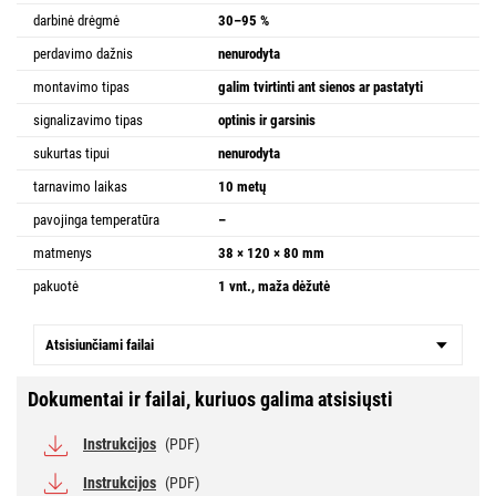
darbinė drėgmė
30–95 %
perdavimo dažnis
nenurodyta
montavimo tipas
galim tvirtinti ant sienos ar pastatyti
signalizavimo tipas
optinis ir garsinis
sukurtas tipui
nenurodyta
tarnavimo laikas
10 metų
pavojinga temperatūra
–
matmenys
38 × 120 × 80 mm
pakuotė
1 vnt., maža dėžutė
Atsisiunčiami failai
Dokumentai ir failai, kuriuos galima atsisiųsti
Instrukcijos
(PDF)
Instrukcijos
(PDF)