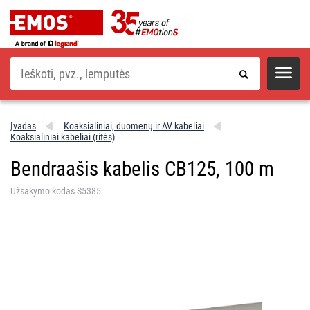
Paieška
Įvadas
Koaksialiniai, duomenų ir AV kabeliai
Koaksialiniai kabeliai (ritės)
Bendraašis kabelis CB125, 100 m
Užsakymo kodas S5385