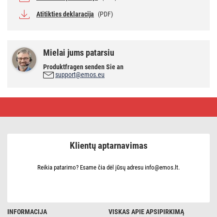
Atitikties deklaracija
(PDF)
Mielai jums patarsiu
Produktfragen senden Sie an
support@emos.eu
Bendraašis
kabelis
CB125,
100
m
Klientų aptarnavimas
Reikia patarimo? Esame čia dėl jūsų adresu info@emos.lt.
INFORMACIJA
VISKAS APIE APSIPIRKIMĄ