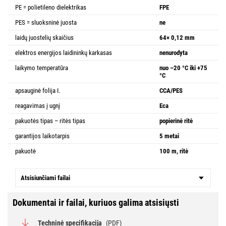
PE = polietileno dielektrikas
FPE
PES = sluoksninė juosta
ne
laidų juostelių skaičius
64× 0,12 mm
elektros energijos laidininkų karkasas
nenurodyta
laikymo temperatūra
nuo –20 °C iki +75
°C
apsauginė folija I.
CCA/PES
reagavimas į ugnį
Eca
pakuotės tipas – ritės tipas
popierinė ritė
garantijos laikotarpis
5 metai
pakuotė
100 m, ritė
Atsisiunčiami failai
Dokumentai ir failai, kuriuos galima atsisiųsti
Techninė specifikacija
(PDF)