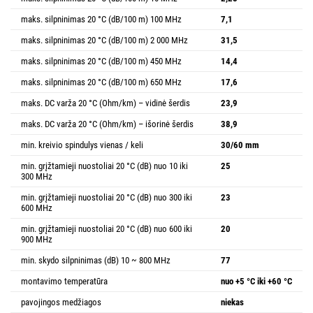
maks. silpninimas 20 °C (dB/100 m) 100 MHz
7,1
maks. silpninimas 20 °C (dB/100 m) 2 000 MHz
31,5
maks. silpninimas 20 °C (dB/100 m) 450 MHz
14,4
maks. silpninimas 20 °C (dB/100 m) 650 MHz
17,6
maks. DC varža 20 °C (Ohm/km) – vidinė šerdis
23,9
maks. DC varža 20 °C (Ohm/km) – išorinė šerdis
38,9
min. kreivio spindulys vienas / keli
30/60 mm
min. grįžtamieji nuostoliai 20 °C (dB) nuo 10 iki
25
300 MHz
min. grįžtamieji nuostoliai 20 °C (dB) nuo 300 iki
23
600 MHz
min. grįžtamieji nuostoliai 20 °C (dB) nuo 600 iki
20
900 MHz
min. skydo silpninimas (dB) 10 ~ 800 MHz
77
montavimo temperatūra
nuo +5 °C iki +60 °C
pavojingos medžiagos
niekas