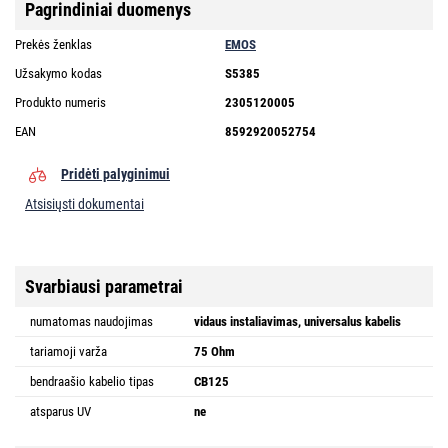
Pagrindiniai duomenys
Prekės ženklas
EMOS
Užsakymo kodas
S5385
Produkto numeris
2305120005
EAN
8592920052754
Pridėti palyginimui
Atsisiųsti dokumentai
Svarbiausi parametrai
numatomas naudojimas
vidaus instaliavimas, universalus kabelis
tariamoji varža
75 Ohm
bendraašio kabelio tipas
CB125
atsparus UV
ne