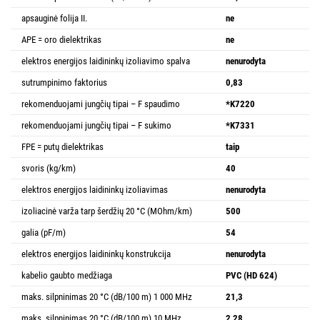
apsauginė folija II.
ne
APE = oro dielektrikas
ne
elektros energijos laidininkų izoliavimo spalva
nenurodyta
sutrumpinimo faktorius
0,83
rekomenduojami jungčių tipai – F spaudimo
*K7220
rekomenduojami jungčių tipai – F sukimo
*K7331
FPE = putų dielektrikas
taip
svoris (kg/km)
40
elektros energijos laidininkų izoliavimas
nenurodyta
izoliacinė varža tarp šerdžių 20 °C (MOhm/km)
500
galia (pF/m)
54
elektros energijos laidininkų konstrukcija
nenurodyta
kabelio gaubto medžiaga
PVC (HD 624)
maks. silpninimas 20 °C (dB/100 m) 1 000 MHz
21,3
maks. silpninimas 20 °C (dB/100 m) 10 MHz
2,28