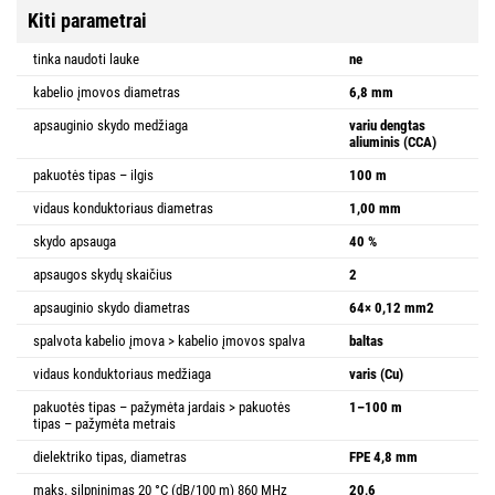
Kiti parametrai
tinka naudoti lauke
ne
kabelio įmovos diametras
6,8 mm
apsauginio skydo medžiaga
variu dengtas
aliuminis (CCA)
pakuotės tipas – ilgis
100 m
vidaus konduktoriaus diametras
1,00 mm
skydo apsauga
40 %
apsaugos skydų skaičius
2
apsauginio skydo diametras
64× 0,12 mm2
spalvota kabelio įmova > kabelio įmovos spalva
baltas
vidaus konduktoriaus medžiaga
varis (Cu)
pakuotės tipas – pažymėta jardais > pakuotės
1–100 m
tipas – pažymėta metrais
dielektriko tipas, diametras
FPE 4,8 mm
maks. silpninimas 20 °C (dB/100 m) 860 MHz
20,6