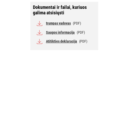
Dokumentai ir failai, kuriuos
galima atsisiųsti
trumpas vadovas
(PDF)
Saugos informacija
(PDF)
Atitikties deklaracija
(PDF)