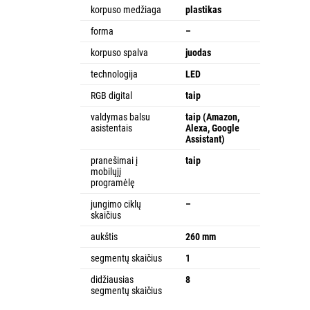
korpuso medžiaga
plastikas
forma
–
korpuso spalva
juodas
technologija
LED
RGB digital
taip
valdymas balsu
taip (Amazon,
asistentais
Alexa, Google
Assistant)
pranešimai į
taip
mobilųjį
programėlę
jungimo ciklų
–
skaičius
aukštis
260 mm
segmentų skaičius
1
didžiausias
8
segmentų skaičius