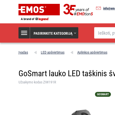
info@emo
Paieška
PASIRINKITE KATEGORIJĄ
Įvadas
LED apšvietimas
Aplinkos apšvietimas
GoSmart lauko LED taškinis švi
Užsakymo kodas ZIW191R
GOSMART