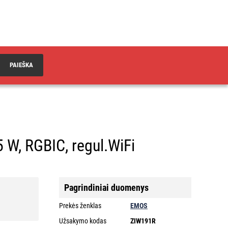
PAIEŠKA
5 W, RGBIC, regul.WiFi
Pagrindiniai duomenys
Prekės ženklas
EMOS
Užsakymo kodas
ZIW191R