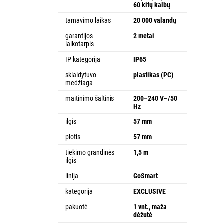
60 kitų kalbų
tarnavimo laikas
20 000 valandų
garantijos
2 metai
laikotarpis
IP kategorija
IP65
sklaidytuvo
plastikas (PC)
medžiaga
maitinimo šaltinis
200–240 V~/50
Hz
ilgis
57 mm
plotis
57 mm
tiekimo grandinės
1,5 m
ilgis
linija
GoSmart
kategorija
EXCLUSIVE
pakuotė
1 vnt., maža
dėžutė