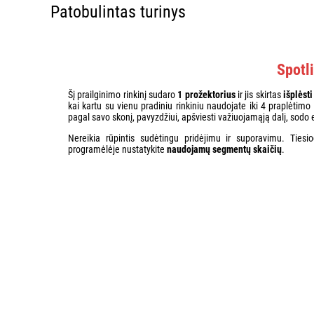
Patobulintas turinys
Spotli
Šį prailginimo rinkinį sudaro
1 prožektorius
ir jis skirtas
išplėst
kai kartu su vienu pradiniu rinkiniu naudojate iki 4 praplėtimo 
pagal savo skonį, pavyzdžiui, apšviesti važiuojamąją dalį, sod
Nereikia rūpintis sudėtingu pridėjimu ir suporavimu. Tiesi
programėlėje nustatykite
naudojamų segmentų skaičių
.