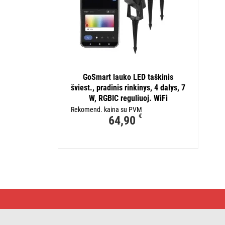
GoSmart lauko LED taškinis
šviest., pradinis rinkinys, 4 dalys, 7
W, RGBIC reguliuoj. WiFi
Rekomend. kaina su PVM
€
64,90
GoSmart
lauko
LED
taškinis
šviest.,