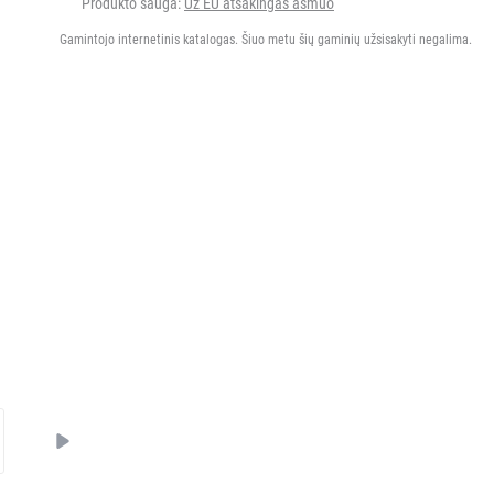
Produkto sauga:
Už EU atsakingas asmuo
Gamintojo internetinis katalogas. Šiuo metu šių gaminių užsisakyti negalima.