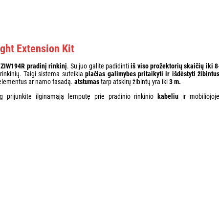
ght Extension Kit
i ZIW194R pradinį rinkinį
. Su juo galite padidinti
iš viso prožektorių skaičių iki 8
rinkinių. Taigi sistema suteikia
plačias galimybes pritaikyti ir išdėstyti žibintu
o elementus ar namo fasadą.
atstumas
tarp atskirų žibintų yra iki
3 m.
og prijunkite ilginamąją lemputę prie pradinio rinkinio
kabeliu
ir mobiliojoj