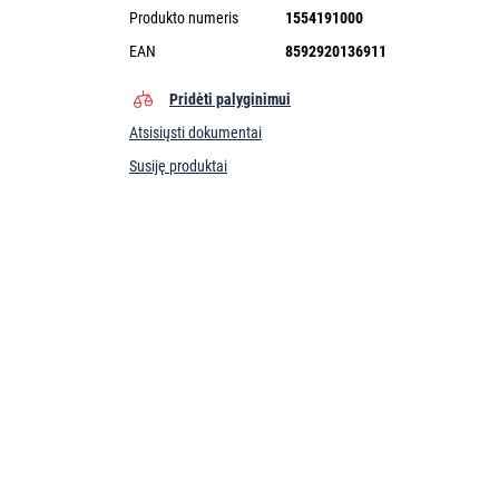
Produkto numeris
1554191000
EAN
8592920136911
Pridėti palyginimui
Atsisiųsti dokumentai
Susiję produktai