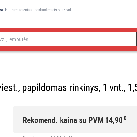
s.lt
pirmadieniais–penktadieniais 8–15 val.
est., papildomas rinkinys, 1 vnt., 1,
€
Rekomend. kaina su PVM
14,90