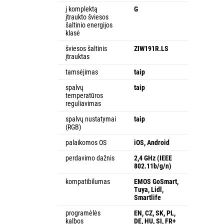
į komplektą
G
įtraukto šviesos
šaltinio energijos
klasė
šviesos šaltinis
ZIW191R.LS
įtrauktas
tamsėjimas
taip
spalvų
taip
temperatūros
reguliavimas
spalvų nustatymai
taip
(RGB)
palaikomos OS
iOS, Android
perdavimo dažnis
2,4 GHz (IEEE
802.11b/g/n)
kompatibilumas
EMOS GoSmart,
Tuya, Lidl,
Smartlife
programėlės
EN, CZ, SK, PL,
kalbos
DE, HU, SI, FR+