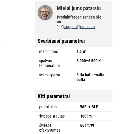
Mielai jums patarsiu
Produktfragen senden Sie
an
support@emos.eu
Svarbiausi parametrai
-
s
maitinimas
1,5 W
e
spalvos
3 000–6 500 K
temperatūra
šviesi spalva
šilta balta–šalta
balta
Kiti parametrai
protokolas
WIFI + BLE
šviesos srautas
100 lm
šviesos
66 lm/W
efektyvumas