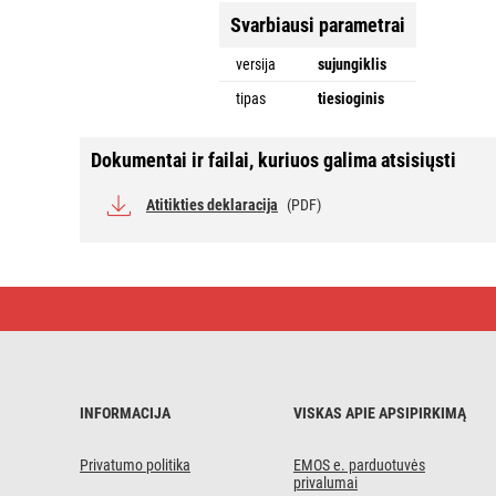
Svarbiausi parametrai
versija
sujungiklis
tipas
tiesioginis
Dokumentai ir failai, kuriuos galima atsisiųsti
Atitikties deklaracija
(PDF)
IEC
antenos
jungtis
INFORMACIJA
VISKAS APIE APSIPIRKIMĄ
Privatumo politika
EMOS e. parduotuvės
privalumai