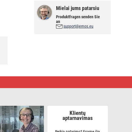
Mielai jums patarsiu
Produktfragen senden Sie
an
support@emos.eu
Klientų
aptarnavimas
Reikia patarimo? Esame čia