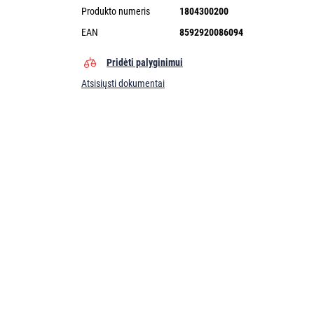
Produkto numeris
1804300200
EAN
8592920086094
Pridėti palyginimui
Atsisiųsti dokumentai