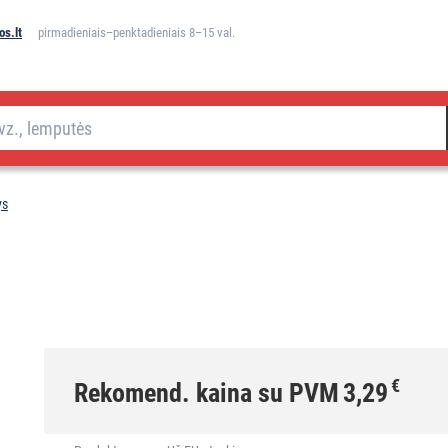
s.lt
pirmadieniais–penktadieniais 8–15 val.
ys
€
Rekomend. kaina su PVM
3,29