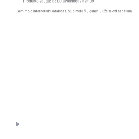
Produkto sauga:
Už EU atsakingas asmuo
Gamintojo internetinis katalogas. Šiuo metu šių gaminių užsisakyti negalima.