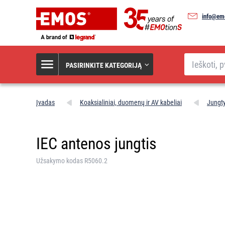
info@emo
Paieška
PASIRINKITE KATEGORIJĄ
Įvadas
Koaksialiniai, duomenų ir AV kabeliai
Jungt
IEC antenos jungtis
Užsakymo kodas R5060.2