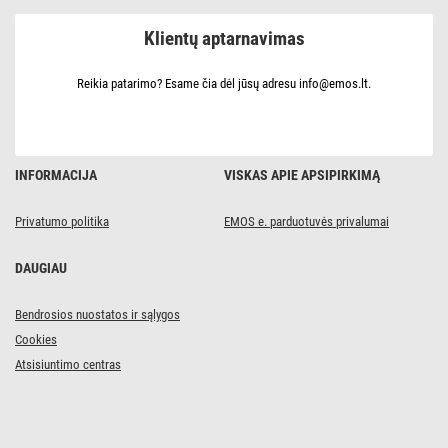
3
lizdai
Klientų aptarnavimas
/
su
jungikliu
/
Reikia patarimo? Esame čia dėl jūsų adresu info@emos.lt.
juodas
/
PVC
/
1
mm2
INFORMACIJA
VISKAS APIE APSIPIRKIMĄ
Privatumo politika
EMOS e. parduotuvės privalumai
DAUGIAU
Bendrosios nuostatos ir sąlygos
Cookies
Atsisiuntimo centras