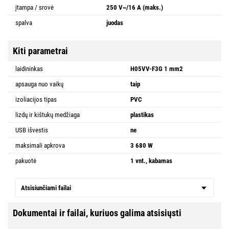
įtampa / srovė
250 V~/16 A (maks.)
spalva
juodas
Kiti parametrai
laidininkas
H05VV-F3G 1 mm2
apsauga nuo vaikų
taip
izoliacijos tipas
PVC
lizdų ir kištukų medžiaga
plastikas
USB išvestis
ne
maksimali apkrova
3 680 W
pakuotė
1 vnt., kabamas
Atsisiunčiami failai
Dokumentai ir failai, kuriuos galima atsisiųsti