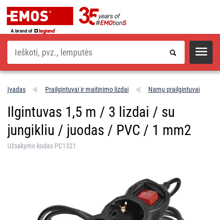
Paieška
Įvadas
Prailgintuvai ir maitinimo lizdai
Namų prailgintuvai
Ilgintuvas 1,5 m / 3 lizdai / su
jungikliu / juodas / PVC / 1 mm2
Užsakymo kodas PC1321