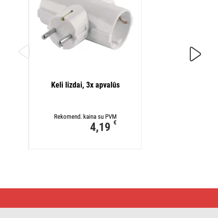
Lizdas
Keli lizdai, 3x apvalūs
R
Rekomend. kaina su PVM
€
4,19
Ilgintuvas
1,5
m
/