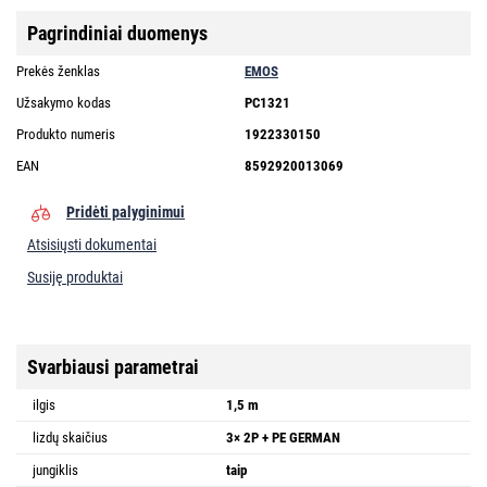
Pagrindiniai duomenys
Prekės ženklas
EMOS
Užsakymo kodas
PC1321
Produkto numeris
1922330150
EAN
8592920013069
Pridėti palyginimui
Atsisiųsti dokumentai
Susiję produktai
Svarbiausi parametrai
ilgis
1,5 m
lizdų skaičius
3× 2P + PE GERMAN
jungiklis
taip