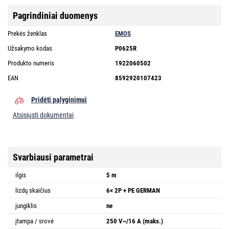
Pagrindiniai duomenys
Prekės ženklas
EMOS
Užsakymo kodas
P0625R
Produkto numeris
1922060502
EAN
8592920107423
Pridėti palyginimui
Atsisiųsti dokumentai
Svarbiausi parametrai
ilgis
5 m
lizdų skaičius
6× 2P + PE GERMAN
jungiklis
ne
įtampa / srovė
250 V~/16 A (maks.)