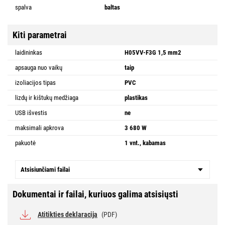
spalva
baltas
Kiti parametrai
laidininkas
H05VV-F3G 1,5 mm2
apsauga nuo vaikų
taip
izoliacijos tipas
PVC
lizdų ir kištukų medžiaga
plastikas
USB išvestis
ne
maksimali apkrova
3 680 W
pakuotė
1 vnt., kabamas
Atsisiunčiami failai
Dokumentai ir failai, kuriuos galima atsisiųsti
Atitikties deklaracija
(PDF)