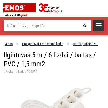
Paieška
Įvadas
Prailgintuvai ir maitinimo lizdai
Namų prailgintuvai
Ilgintuvas 5 m / 6 lizdai / baltas /
PVC / 1,5 mm2
Užsakymo kodas P0625R