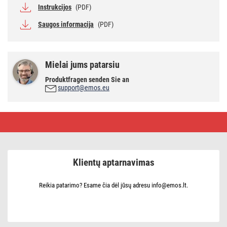
Instrukcijos
(PDF)
Saugos informacija
(PDF)
Mielai jums patarsiu
Produktfragen senden Sie an
support@emos.eu
Ilgintuvas
5
m
/
6
lizdai
Klientų aptarnavimas
/
baltas
/
PVC
Reikia patarimo? Esame čia dėl jūsų adresu info@emos.lt.
/
1,5
mm2