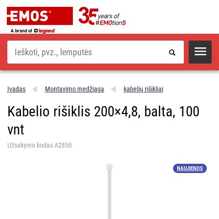
Paieška
Įvadas
Montavimo medžiaga
kabelių rišikliai
Kabelio rišiklis 200×4,8, balta, 100
vnt
Užsakymo kodas A2850
NAUJIENOS