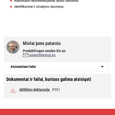
maksimalus rekomenduojamas ryšulio skersmuo
identifikaciniai ir užsakymo duomenys
Mielai jums patarsiu
Produktfragen senden Sie an
support@emos.eu
Atsisiunčiami failai
Dokumentai ir failai, kuriuos galima atsisiųsti
Atitikties deklaracija
(PDF)
Kabelio
rišiklis