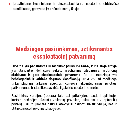
įprastiniame techniniame ir eksploataciniame naudojime dirbtuvėse,
sandėliuose, gamybos įmonėse ir namų ūkyje
Medžiagos pasirinkimas, užtikrinantis
eksploatacinį patvarumą
Juostos yra
pagamintos iš techninio poliamido PA66
, kuris šioje srityje
yra standartas dėl savo
aukšto mechaninio atsparumo, matmenų
stabilumo ir gero eksploatacinio patvarumo
. Be to, medžiaga yra
behalogeninė ir atitinka degumo klasifikaciją
UL94 V-2. Ši medžiaga
tinka plačiam taikymų spektrui, kuriuose akcentuojamas jungties
patikimumas ir stabilios savybės ilgalaikio naudojimo metu.
Pasirinktos versijos (juodos) taip pat pritaikytos naudoti aplinkoje,
kurioje padidėjęs išorinių veiksnių poveikis, įskaitant UV spindulių
poveikį. Dėl to juostas galima efektyviai naudoti ne tik viduje, bet ir
atitinkamose lauko instaliacijose.