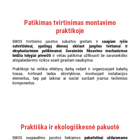
Patikimas tvirtinimas montavimo
praktikoje
EMOS tvirtinimo juostos sukurtos greitam ir
saugiam ryšio
sutvirtinimui, ypatingą dėmesį skiriant jungties tvirtumui ir
eksploataciniam patikimumui
.
Savaiminis fiksavimo mechanizmas
leidžia tolygiai priveržti
ir vėliau patikimai užfiksuoti be savarankiško
atsipalaidavimo rizikos esant įprastam naudojimui.
Praktikoje tai reiškia efektyvų darbą vedant ir organizuojant kabelių
trasas, tvirtinant laidus skirstyklose, montuojant instaliacijos
elementus, taip pat laikinai ar nuolat surišant įvairius techninius
komponentus.
Praktiška ir ekologiškesnė pakuotė
EMOS suspaudimo juostos tiekiamos
pakartotinai uždaromame