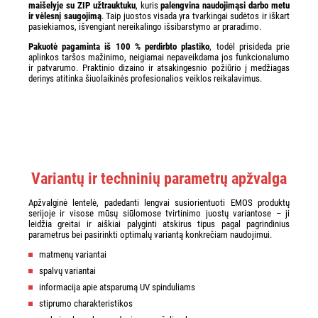
maišelyje su ZIP užtrauktuku
, kuris
palengvina naudojimąsi darbo metu
ir vėlesnį saugojimą
. Taip juostos visada yra tvarkingai sudėtos ir iškart
pasiekiamos, išvengiant nereikalingo išsibarstymo ar praradimo.
Pakuotė pagaminta iš 100 % perdirbto plastiko
, todėl prisideda prie
aplinkos taršos mažinimo, neigiamai nepaveikdama jos funkcionalumo
ir patvarumo. Praktinio dizaino ir atsakingesnio požiūrio į medžiagas
derinys atitinka šiuolaikinės profesionalios veiklos reikalavimus.
Variantų ir techninių parametrų apžvalga
Apžvalginė lentelė, padedanti lengvai susiorientuoti EMOS produktų
serijoje ir visose mūsų siūlomose tvirtinimo juostų variantose – ji
leidžia greitai ir aiškiai palyginti atskirus tipus pagal pagrindinius
parametrus bei pasirinkti optimalų variantą konkrečiam naudojimui.
matmenų variantai
spalvų variantai
informacija apie atsparumą UV spinduliams
stiprumo charakteristikos