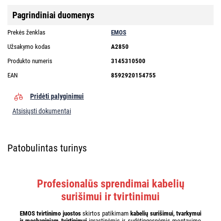
Pagrindiniai duomenys
Prekės ženklas
EMOS
Užsakymo kodas
A2850
Produkto numeris
3145310500
EAN
8592920154755
Pridėti palyginimui
Atsisiųsti dokumentai
Patobulintas turinys
Profesionalūs sprendimai kabelių
surišimui ir tvirtinimui
EMOS tvirtinimo juostos
skirtos patikimam
kabelių surišimui, tvarkymui
ir mechaniniam tvirtinimui
įprastinėmis ir sudėtingesnėmis montavimo