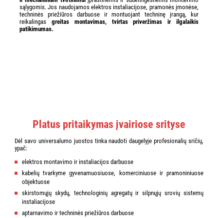
sąlygomis. Jos naudojamos elektros instaliacijose, pramonės įmonėse,
techninės priežiūros darbuose ir montuojant techninę įrangą, kur
reikalingas
greitas montavimas, tvirtas priveržimas ir ilgalaikis
patikimumas.
Platus pritaikymas įvairiose srityse
Dėl savo universalumo juostos tinka naudoti daugelyje profesionalių sričių,
ypač:
elektros montavimo ir instaliacijos darbuose
kabelių tvarkyme gyvenamuosiuose, komerciniuose ir pramoniniuose
objektuose
skirstomųjų skydų, technologinių agregatų ir silpnųjų srovių sistemų
instaliacijose
aptarnavimo ir techninės priežiūros darbuose