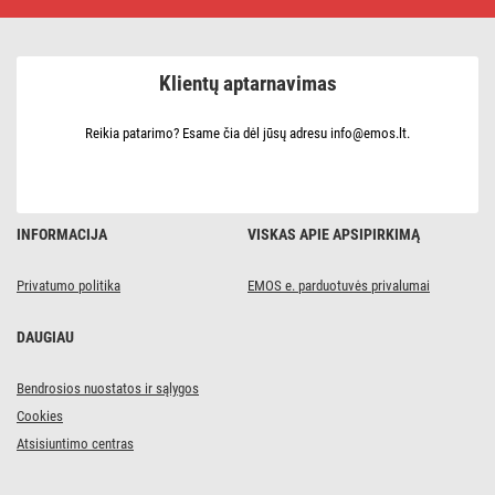
200×4,8,
balta,
100
vnt
Klientų aptarnavimas
Reikia patarimo? Esame čia dėl jūsų adresu info@emos.lt.
INFORMACIJA
VISKAS APIE APSIPIRKIMĄ
Privatumo politika
EMOS e. parduotuvės privalumai
DAUGIAU
Bendrosios nuostatos ir sąlygos
Cookies
Atsisiuntimo centras