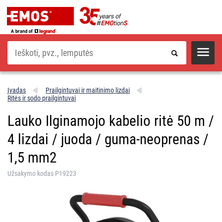
Paieška
Įvadas
Prailgintuvai ir maitinimo lizdai
Ritės ir sodo prailgintuvai
Lauko Ilginamojo kabelio ritė 50 m /
4 lizdai / juoda / guma-neoprenas /
1,5 mm2
Užsakymo kodas P19223