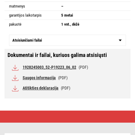
matmenys
–
garantijos laikotarpis
5 metai
pakuotė
1 vnt., dėžė
Atsisiunčiami failai
Dokumentai ir failai, kuriuos galima atsisiųsti
1928245003_52-P19223_06_02
(PDF)
Saugos informacija
(PDF)
Atitikties deklaracija
(PDF)
Lauko
Ilginamojo
kabelio
ritė
50