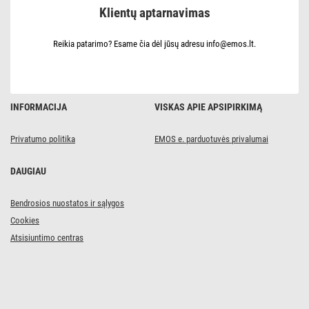
m
Klientų aptarnavimas
/
4
lizdai
/
Reikia patarimo? Esame čia dėl jūsų adresu info@emos.lt.
juoda
/
guma-
neoprenas
/
1,5
INFORMACIJA
VISKAS APIE APSIPIRKIMĄ
mm2
Privatumo politika
EMOS e. parduotuvės privalumai
DAUGIAU
Bendrosios nuostatos ir sąlygos
Cookies
Atsisiuntimo centras