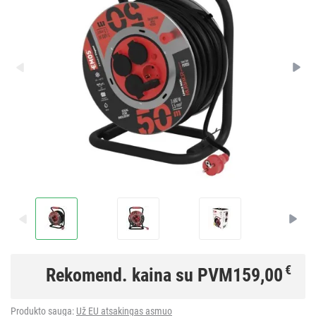
€
Rekomend. kaina su PVM
159,00
Produkto sauga:
Už EU atsakingas asmuo