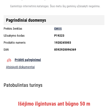
Gamintojo internetinis katalogas. Šiuo metu šių gaminių užsisakyti negalima.
Pagrindiniai duomenys
Prekės ženklas
EMOS
Užsakymo kodas
P19223
Produkto numeris
1928245003
EAN
8592920096369
Pridėti palyginimui
Atsisiųsti dokumentai
Patobulintas turinys
Išėjimo ilgintuvas ant būgno 50 m