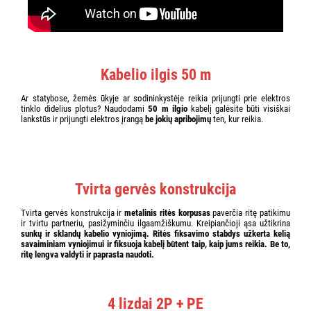
Kabelio ilgis 50 m
Ar statybose, žemės ūkyje ar sodininkystėje reikia prijungti prie elektros
tinklo didelius plotus? Naudodami
50 m ilgio
kabelį galėsite būti visiškai
lankstūs ir prijungti elektros įrangą
be jokių apribojimų
ten, kur reikia.
Tvirta gervės konstrukcija
Tvirta gervės konstrukcija ir
metalinis ritės korpusas
paverčia ritę patikimu
ir tvirtu partneriu, pasižyminčiu ilgaamžiškumu. Kreipiančioji ąsa užtikrina
sunkų ir sklandų kabelio vyniojimą. Ritės fiksavimo stabdys
užkerta kelią
savaiminiam vyniojimui ir fiksuoja kabelį būtent taip, kaip jums reikia. Be to,
ritę lengva valdyti ir paprasta naudoti.
4 lizdai 2P + PE