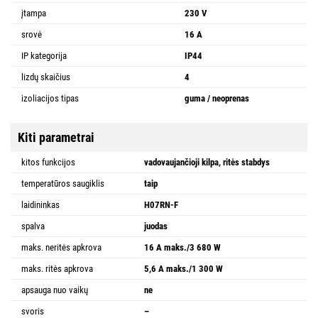
įtampa
230 V
srovė
16 A
IP kategorija
IP44
lizdų skaičius
4
izoliacijos tipas
guma / neoprenas
Kiti parametrai
kitos funkcijos
vadovaujančioji kilpa, ritės stabdys
temperatūros saugiklis
taip
laidininkas
H07RN-F
spalva
juodas
maks. neritės apkrova
16 A maks./3 680 W
maks. ritės apkrova
5,6 A maks./1 300 W
apsauga nuo vaikų
ne
svoris
–