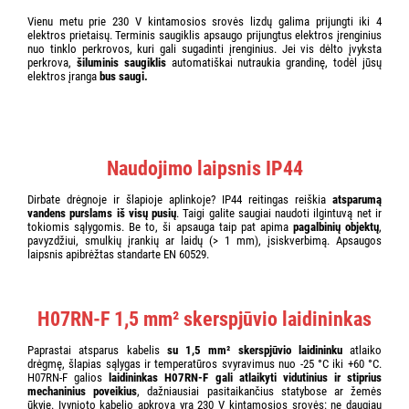
Vienu metu prie 230 V kintamosios srovės lizdų galima prijungti iki 4
elektros prietaisų. Terminis saugiklis apsaugo prijungtus elektros įrenginius
nuo tinklo perkrovos, kuri gali sugadinti įrenginius. Jei vis dėlto įvyksta
perkrova,
šiluminis saugiklis
automatiškai nutraukia grandinę, todėl jūsų
elektros įranga
bus saugi.
Naudojimo laipsnis IP44
Dirbate drėgnoje ir šlapioje aplinkoje? IP44 reitingas reiškia
atsparumą
vandens purslams iš visų pusių
. Taigi galite saugiai naudoti ilgintuvą net ir
tokiomis sąlygomis. Be to, ši apsauga taip pat apima
pagalbinių objektų
,
pavyzdžiui, smulkių įrankių ar laidų (> 1 mm), įsiskverbimą. Apsaugos
laipsnis apibrėžtas standarte EN 60529.
H07RN-F 1,5 mm² skerspjūvio laidininkas
Paprastai atsparus kabelis
su 1,5 mm² skerspjūvio laidininku
atlaiko
drėgmę, šlapias sąlygas ir temperatūros svyravimus nuo -25 °C iki +60 °C.
H07RN-F galios
laidininkas H07RN-F gali atlaikyti vidutinius ir stiprius
mechaninius poveikius
, dažniausiai pasitaikančius statybose ar žemės
ūkyje. Įvynioto kabelio apkrova yra 230 V kintamosios srovės: ne daugiau