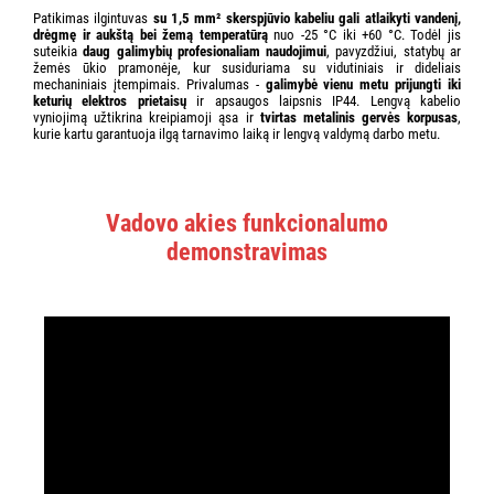
Patikimas ilgintuvas
su 1,5 mm² skerspjūvio kabeliu gali atlaikyti vandenį,
drėgmę ir aukštą bei žemą temperatūrą
nuo -25 °C iki +60 °C. Todėl jis
suteikia
daug galimybių profesionaliam naudojimui
, pavyzdžiui, statybų ar
žemės ūkio pramonėje, kur susiduriama su vidutiniais ir dideliais
mechaniniais įtempimais. Privalumas -
galimybė vienu metu prijungti iki
keturių elektros prietaisų
ir apsaugos laipsnis IP44. Lengvą kabelio
vyniojimą užtikrina kreipiamoji ąsa ir
tvirtas metalinis gervės korpusas
,
kurie kartu garantuoja ilgą tarnavimo laiką ir lengvą valdymą darbo metu.
Vadovo akies funkcionalumo
demonstravimas