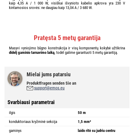
kaip 4,35 A / 1 000 W, visiškai išvynioto kabelio apkrova yra 230 V
kintamosios srovės: ne daugiau kaip 13,04 A / 3 680 W.
Pratęsta 5 metų garantija
Masyvi vyniojimo būgno konstrukcija ir visų komponentų kokybė užtikrina
didelį gaminio tarnavimo laiką
, todėl galime garantuoti 5 metų garantiją.
Mielai jums patarsiu
Produktfragen senden Sie an
support@emos.eu
Svarbiausi parametrai
ilgis
50 m
konduktoriaus kryžminė sekcija
1,5 mm²
gaminys
laido ritė su judriu centru