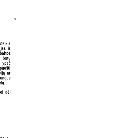
<
teikia
jas ir
baltos
d būtų
s ypač
puošti
iją ar
įjungus
ndų.
ei
dėl