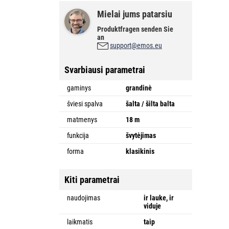
Mielai jums patarsiu
Produktfragen senden Sie
an
support@emos.eu
Svarbiausi parametrai
gaminys
grandinė
šviesi spalva
šalta / šilta balta
matmenys
18 m
funkcija
švytėjimas
forma
klasikinis
Kiti parametrai
naudojimas
ir lauke, ir
viduje
laikmatis
taip