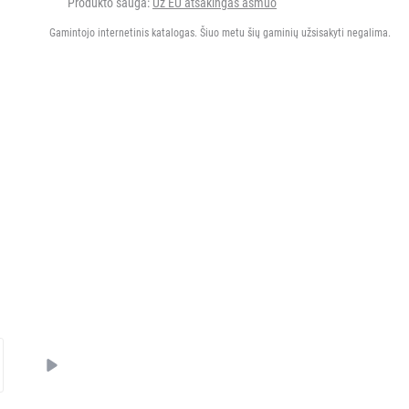
Produkto sauga:
Už EU atsakingas asmuo
Gamintojo internetinis katalogas. Šiuo metu šių gaminių užsisakyti negalima.