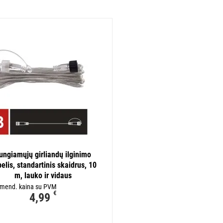
ungiamųjų girliandų ilginimo
elis, standartinis skaidrus, 10
m, lauko ir vidaus
mend. kaina su PVM
€
4,99