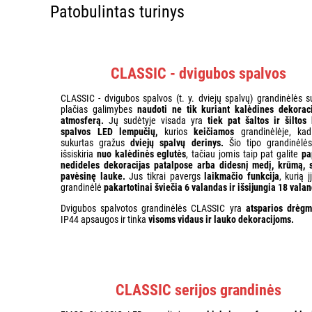
Patobulintas turinys
CLASSIC - dvigubos spalvos
CLASSIC - dvigubos spalvos (t. y. dviejų spalvų) grandinėlės su
plačias galimybes
naudoti ne tik kuriant kalėdines dekoraci
atmosferą.
Jų sudėtyje visada yra
tiek pat šaltos ir šiltos 
spalvos LED lempučių,
kurios
keičiamos
grandinėlėje, ka
sukurtas gražus
dviejų spalvų derinys.
Šio tipo grandinėlė
išsiskiria
nuo kalėdinės eglutės
, tačiau jomis taip pat galite
pa
nedideles dekoracijas patalpose arba didesnį medį, krūmą, s
pavėsinę lauke.
Jus tikrai pavergs
laikmačio funkcija
, kurią 
grandinėlė
pakartotinai šviečia 6 valandas ir išsijungia 18 vala
Dvigubos spalvotos grandinėlės CLASSIC yra
atsparios drėgm
IP44 apsaugos ir tinka
visoms vidaus ir lauko dekoracijoms.
CLASSIC serijos grandinės