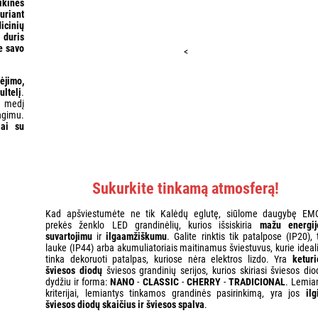
ikinės
uriant
dicinių
r
duris
e savo
<
ėjimo,
ultelį
.
i medį
ungimu.
iai su
Sukurkite tinkamą atmosferą!
Kad apšviestumėte ne tik Kalėdų eglutę, siūlome daugybę EM
prekės ženklo LED grandinėlių, kurios išsiskiria
mažu energij
suvartojimu
ir
ilgaamžiškumu
. Galite rinktis tik patalpose (IP20), 
lauke (IP44) arba akumuliatoriais maitinamus šviestuvus, kurie ideali
tinka dekoruoti patalpas, kuriose nėra elektros lizdo. Yra
keturi
šviesos diodų
šviesos grandinių serijos, kurios skiriasi šviesos dio
dydžiu ir forma:
NANO
-
CLASSIC
-
CHERRY
-
TRADICIONAL
. Lemia
kriterijai, lemiantys tinkamos grandinės pasirinkimą, yra jos
ilg
šviesos diodų skaičius ir šviesos spalva
.