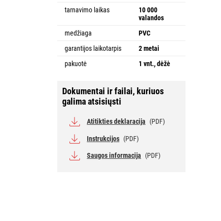
tarnavimo laikas
10 000
valandos
medžiaga
PVC
garantijos laikotarpis
2 metai
pakuotė
1 vnt., dėžė
Dokumentai ir failai, kuriuos
galima atsisiųsti
Atitikties deklaracija
(PDF)
Instrukcijos
(PDF)
Saugos informacija
(PDF)