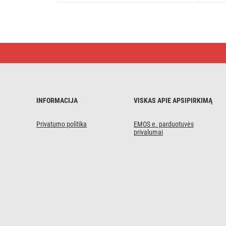
LED
kalėdinė
girlianda,
18
m,
lauko
ir
INFORMACIJA
VISKAS APIE APSIPIRKIMĄ
vidaus,
šiltai
/
Privatumo politika
EMOS e. parduotuvės
šaltai
privalumai
balta,
laikmatis