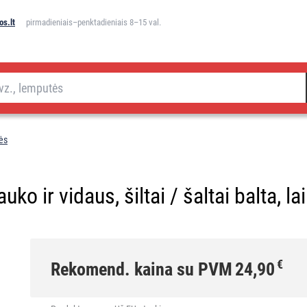
s.lt
pirmadieniais–penktadieniais 8–15 val.
ės
uko ir vidaus, šiltai / šaltai balta, l
€
Rekomend. kaina su PVM
24,90