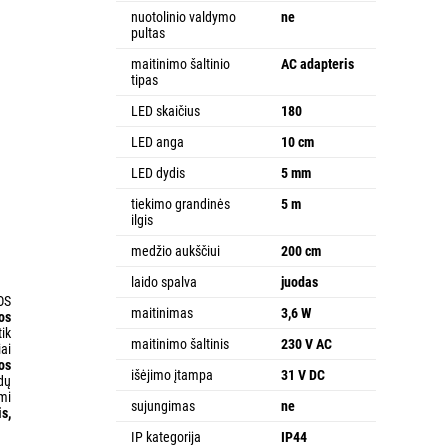
nuotolinio valdymo
ne
pultas
maitinimo šaltinio
AC adapteris
tipas
LED skaičius
180
LED anga
10 cm
LED dydis
5 mm
tiekimo grandinės
5 m
ilgis
medžio aukščiui
200 cm
laido spalva
juodas
OS
maitinimas
3,6 W
os
tik
maitinimo šaltinis
230 V AC
ai
os
išėjimo įtampa
31 V DC
dų
mi
sujungimas
ne
is,
IP kategorija
IP44