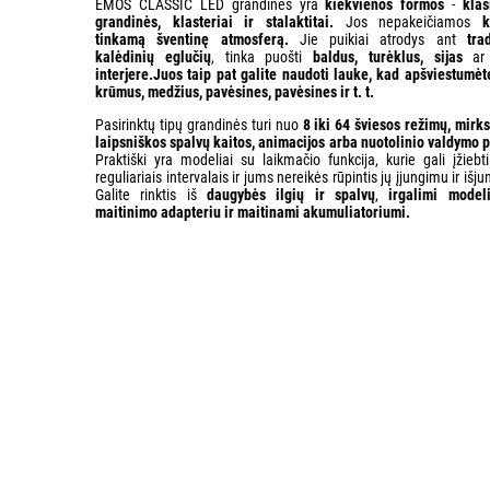
EMOS CLASSIC LED grandinės yra
kiekvienos formos
-
klas
grandinės, klasteriai ir stalaktitai.
Jos nepakeičiamos
k
tinkamą šventinę atmosferą.
Jie puikiai atrodys ant
tra
kalėdinių eglučių
, tinka puošti
baldus, turėklus, sijas
a
interjere.Juos taip pat galite naudoti lauke, kad
apšviestumėt
krūmus, medžius, pavėsines, pavėsines
ir t. t.
Pasirinktų tipų grandinės turi nuo
8 iki 64 šviesos režimų, mirks
laipsniškos spalvų kaitos, animacijos arba nuotolinio valdymo p
Praktiški yra modeliai su laikmačio funkcija, kurie gali įžiebt
reguliariais intervalais ir jums nereikės rūpintis jų įjungimu ir išj
Galite rinktis iš
daugybės ilgių ir spalvų
,
ir
galimi model
maitinimo adapteriu
ir maitinami akumuliatoriumi.