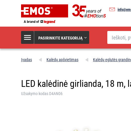
info@emo
Paieška
PASIRINKITE KATEGORIJĄ
Įvadas
Kalėdų apšvietimas
Kalėdų eglutės grandin
LED kalėdinė girlianda, 18 m, la
Užsakymo kodas D4AN06