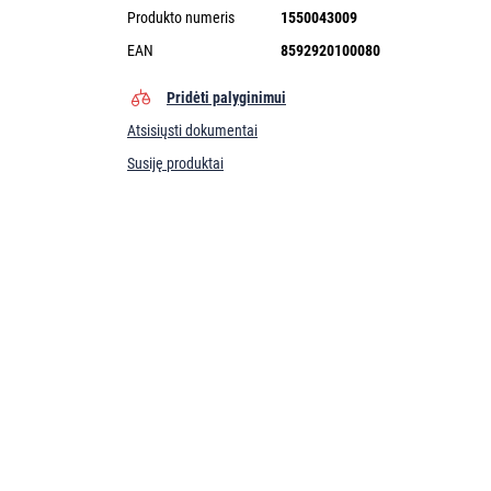
Produkto numeris
1550043009
EAN
8592920100080
Pridėti palyginimui
Atsisiųsti dokumentai
Susiję produktai