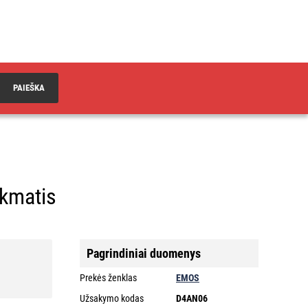
PAIEŠKA
aikmatis
Pagrindiniai duomenys
Prekės ženklas
EMOS
Užsakymo kodas
D4AN06