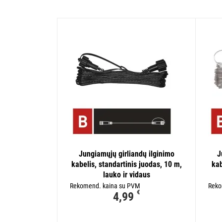
Jungiamųjų girliandų ilginimo
J
kabelis, standartinis juodas, 10 m,
kab
lauko ir vidaus
Rekomend. kaina su PVM
Reko
€
4,99