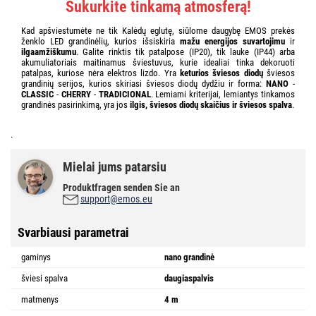
Sukurkite tinkamą atmosferą!
Kad apšviestumėte ne tik Kalėdų eglutę, siūlome daugybę EMOS prekės
ženklo LED grandinėlių, kurios išsiskiria
mažu energijos suvartojimu
ir
ilgaamžiškumu
. Galite rinktis tik patalpose (IP20), tik lauke (IP44) arba
akumuliatoriais maitinamus šviestuvus, kurie idealiai tinka dekoruoti
patalpas, kuriose nėra elektros lizdo. Yra
keturios šviesos diodų
šviesos
grandinių serijos, kurios skiriasi šviesos diodų dydžiu ir forma:
NANO
-
CLASSIC
-
CHERRY
-
TRADICIONAL
. Lemiami kriterijai, lemiantys tinkamos
grandinės pasirinkimą, yra jos
ilgis, šviesos diodų skaičius ir šviesos spalva
.
.
Mielai jums patarsiu
Produktfragen senden Sie an
support@emos.eu
Svarbiausi parametrai
gaminys
nano grandinė
šviesi spalva
daugiaspalvis
matmenys
4 m