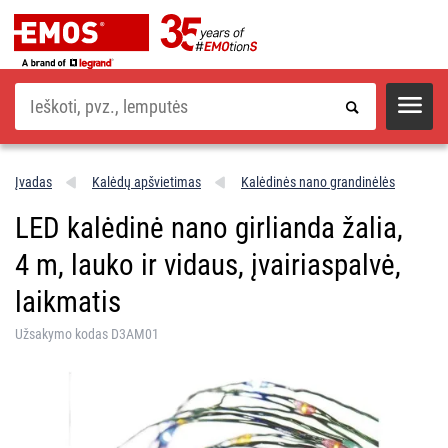
Paieška
Įvadas
Kalėdų apšvietimas
Kalėdinės nano grandinėlės
LED kalėdinė nano girlianda žalia,
4 m, lauko ir vidaus, įvairiaspalvė,
laikmatis
Užsakymo kodas D3AM01