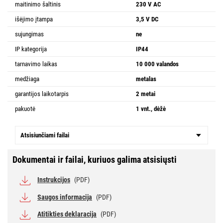
maitinimo šaltinis
230 V AC
išėjimo įtampa
3,5 V DC
sujungimas
ne
IP kategorija
IP44
tarnavimo laikas
10 000 valandos
medžiaga
metalas
garantijos laikotarpis
2 metai
pakuotė
1 vnt., dėžė
Atsisiunčiami failai
Dokumentai ir failai, kuriuos galima atsisiųsti
Instrukcijos
(PDF)
Saugos informacija
(PDF)
Atitikties deklaracija
(PDF)