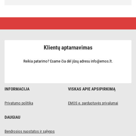
LED
kalėdinė
nano
girlianda
žalia,
4 m,
Klientų aptarnavimas
lauko
ir
vidaus,
įvairiaspalvė,
Reikia patarimo? Esame čia dėl jūsų adresu info@emos.lt.
laikmatis
INFORMACIJA
VISKAS APIE APSIPIRKIMĄ
Privatumo politika
EMOS e. parduotuvės privalumai
DAUGIAU
Bendrosios nuostatos ir sąlygos