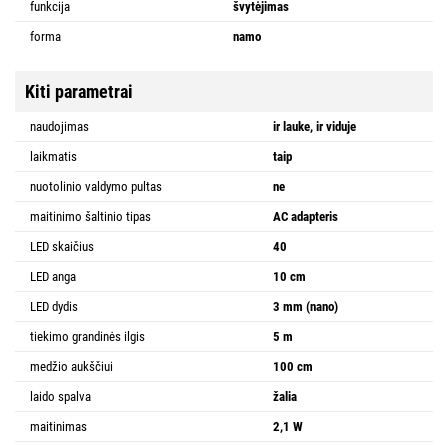
funkcija
švytėjimas
forma
namo
Kiti parametrai
naudojimas
ir lauke, ir viduje
laikmatis
taip
nuotolinio valdymo pultas
ne
maitinimo šaltinio tipas
AC adapteris
LED skaičius
40
LED anga
10 cm
LED dydis
3 mm (nano)
tiekimo grandinės ilgis
5 m
medžio aukščiui
100 cm
laido spalva
žalia
maitinimas
2,1 W