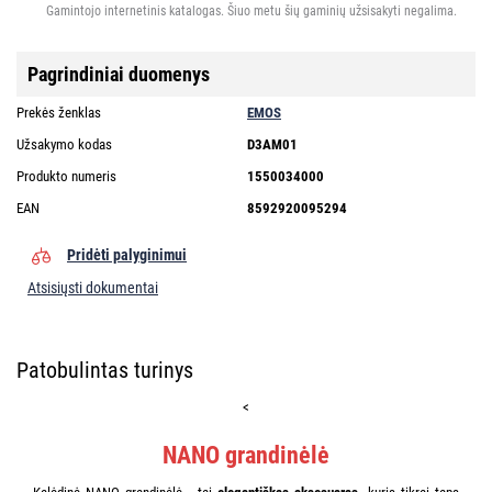
Gamintojo internetinis katalogas. Šiuo metu šių gaminių užsisakyti negalima.
Pagrindiniai duomenys
Prekės ženklas
EMOS
Užsakymo kodas
D3AM01
Produkto numeris
1550034000
EAN
8592920095294
Pridėti palyginimui
Atsisiųsti dokumentai
Patobulintas turinys
<
NANO grandinėlė