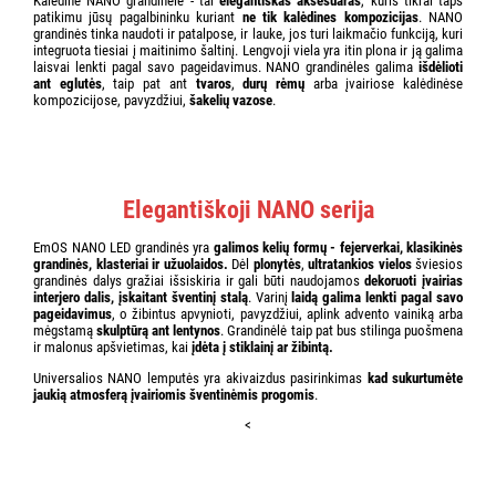
Kalėdinė NANO grandinėlė - tai
elegantiškas aksesuaras
, kuris tikrai taps
patikimu jūsų pagalbininku kuriant
ne tik kalėdines kompozicijas
. NANO
grandinės tinka naudoti ir patalpose, ir lauke, jos turi laikmačio funkciją, kuri
integruota tiesiai į maitinimo šaltinį. Lengvoji viela yra itin plona ir ją galima
laisvai lenkti pagal savo pageidavimus. NANO grandinėles galima
išdėlioti
ant eglutės
, taip pat ant
tvaros
,
durų rėmų
arba įvairiose kalėdinėse
kompozicijose, pavyzdžiui,
šakelių vazose
.
Elegantiškoji NANO serija
EmOS NANO LED grandinės yra
galimos kelių formų - fejerverkai, klasikinės
grandinės, klasteriai ir užuolaidos.
Dėl
plonytės
,
ultratankios vielos
šviesios
grandinės dalys gražiai išsiskiria ir gali būti naudojamos
dekoruoti įvairias
interjero dalis, įskaitant šventinį stalą
. Varinį
laidą galima lenkti pagal savo
pageidavimus
, o žibintus apvynioti, pavyzdžiui, aplink advento vainiką arba
mėgstamą
skulptūrą ant lentynos
. Grandinėlė taip pat bus stilinga puošmena
ir malonus apšvietimas, kai
įdėta į stiklainį ar žibintą.
Universalios NANO lemputės yra akivaizdus pasirinkimas
kad sukurtumėte
jaukią atmosferą įvairiomis šventinėmis progomis
.
<