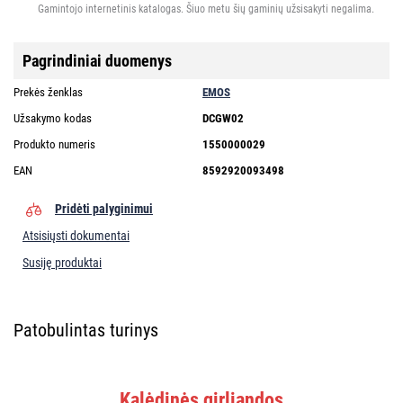
Gamintojo internetinis katalogas. Šiuo metu šių gaminių užsisakyti negalima.
Pagrindiniai duomenys
Prekės ženklas
EMOS
Užsakymo kodas
DCGW02
Produkto numeris
1550000029
EAN
8592920093498
Pridėti palyginimui
Atsisiųsti dokumentai
Susiję produktai
Patobulintas turinys
Kalėdinės girliandos