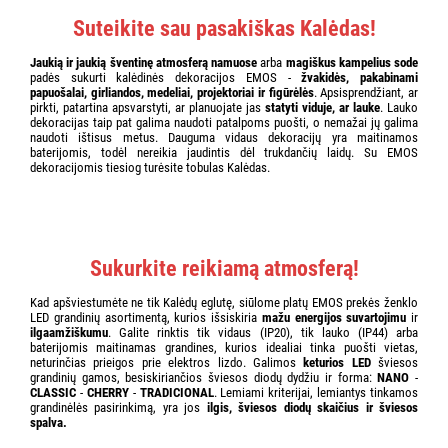
Suteikite sau pasakiškas Kalėdas!
Jaukią ir jaukią šventinę atmosferą namuose
arba
magiškus kampelius sode
padės sukurti kalėdinės dekoracijos EMOS -
žvakidės, pakabinami
papuošalai, girliandos, medeliai, projektoriai ir figūrėlės
. Apsisprendžiant, ar
pirkti, patartina apsvarstyti, ar planuojate jas
statyti viduje, ar lauke
. Lauko
dekoracijas taip pat galima naudoti patalpoms puošti, o nemažai jų galima
naudoti ištisus metus. Dauguma vidaus dekoracijų yra maitinamos
baterijomis, todėl nereikia jaudintis dėl trukdančių laidų. Su EMOS
dekoracijomis tiesiog turėsite tobulas Kalėdas.
Sukurkite reikiamą atmosferą!
Kad apšviestumėte ne tik Kalėdų eglutę, siūlome platų EMOS prekės ženklo
LED grandinių asortimentą, kurios išsiskiria
mažu energijos suvartojimu
ir
ilgaamžiškumu
. Galite rinktis tik vidaus (IP20), tik lauko (IP44) arba
baterijomis maitinamas grandines, kurios idealiai tinka puošti vietas,
neturinčias prieigos prie elektros lizdo. Galimos
keturios LED
šviesos
grandinių gamos, besiskiriančios šviesos diodų dydžiu ir forma:
NANO
-
CLASSIC
-
CHERRY
-
TRADICIONAL
. Lemiami kriterijai, lemiantys tinkamos
grandinėlės pasirinkimą, yra jos
ilgis, šviesos diodų skaičius ir šviesos
spalva.