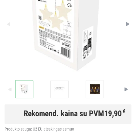
€
Rekomend. kaina su PVM
19,90
Produkto sauga:
Už EU atsakingas asmuo