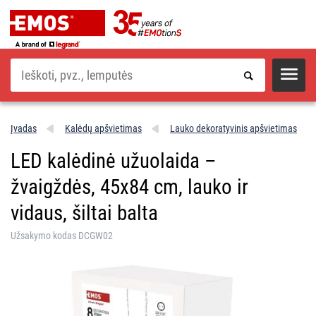
Paieška
Įvadas
Kalėdų apšvietimas
Lauko dekoratyvinis apšvietimas
LED kalėdinė užuolaida –
žvaigždės, 45x84 cm, lauko ir
vidaus, šiltai balta
Užsakymo kodas DCGW02