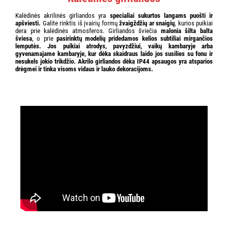
Kalėdinės akrilinės girliandos yra
specialiai sukurtos langams puošti ir
apšviesti.
Galite rinktis iš įvairių formų
žvaigždžių ar snaigių
, kurios puikiai
dera prie kalėdinės atmosferos. Girliandos šviečia
malonia šilta balta
šviesa
, o prie
pasirinktų modelių
pridedamos kelios subtiliai mirgančios
lemputės.
Jos puikiai atrodys, pavyzdžiui,
vaikų kambaryje
arba
gyvenamajame kambaryje
, kur
dėka skaidraus laido jos susilies
su fonu ir
nesukels jokio trikdžio.
Akrilo girliandos
dėka
IP44 apsaugos yra
atsparios
drėgmei ir tinka visoms vidaus ir lauko dekoracijoms.