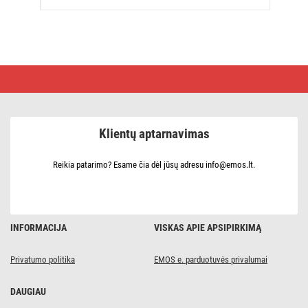
LED
kalėdinė
užuolaida
–
žvaigždės,
45x84
Klientų aptarnavimas
cm,
lauko
ir
vidaus,
Reikia patarimo? Esame čia dėl jūsų adresu info@emos.lt.
šiltai
balta
INFORMACIJA
VISKAS APIE APSIPIRKIMĄ
Privatumo politika
EMOS e. parduotuvės privalumai
DAUGIAU