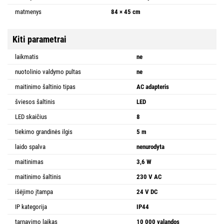
matmenys
84 × 45 cm
Kiti parametrai
laikmatis
ne
nuotolinio valdymo pultas
ne
maitinimo šaltinio tipas
AC adapteris
šviesos šaltinis
LED
LED skaičius
8
tiekimo grandinės ilgis
5 m
laido spalva
nenurodyta
maitinimas
3,6 W
maitinimo šaltinis
230 V AC
išėjimo įtampa
24 V DC
IP kategorija
IP44
tarnavimo laikas
10 000 valandos