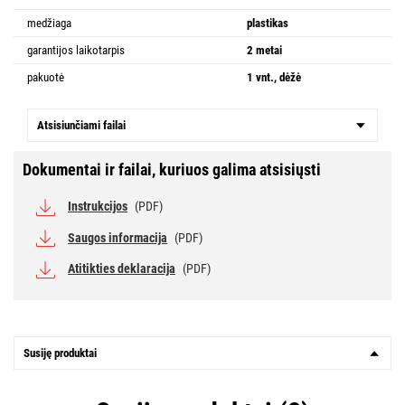
medžiaga
plastikas
garantijos laikotarpis
2 metai
pakuotė
1 vnt., dėžė
Atsisiunčiami failai
Dokumentai ir failai, kuriuos galima atsisiųsti
Instrukcijos
(PDF)
Saugos informacija
(PDF)
Atitikties deklaracija
(PDF)
Susiję produktai