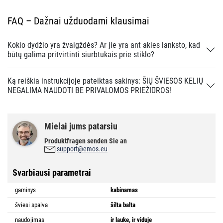
FAQ – Dažnai užduodami klausimai
Kokio dydžio yra žvaigždės? Ar jie yra ant akies lanksto, kad
būtų galima pritvirtinti siurbtukais prie stiklo?
Ką reiškia instrukcijoje pateiktas sakinys: ŠIŲ ŠVIESOS KELIŲ
NEGALIMA NAUDOTI BE PRIVALOMOS PRIEŽIŪROS!
Mielai jums patarsiu
Produktfragen senden Sie an
support@emos.eu
Svarbiausi parametrai
gaminys
kabinamas
šviesi spalva
šilta balta
naudojimas
ir lauke, ir viduje