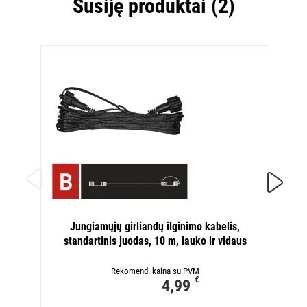
Susiję produktai (2)
J
Jungiamųjų girliandų ilginimo kabelis,
stan
standartinis juodas, 10 m, lauko ir vidaus
Rekomend. kaina su PVM
€
4,99