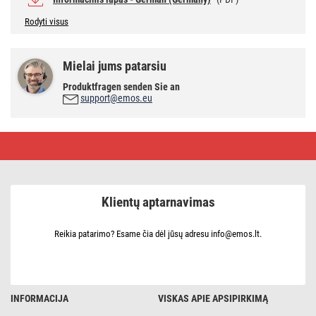
Rodyti visus
Mielai jums patarsiu
Produktfragen senden Sie an
support@emos.eu
LED
lemputė
Classic
A60
/
E27
Klientų aptarnavimas
/
7
W
(60
Reikia patarimo? Esame čia dėl jūsų adresu info@emos.lt.
W)
/
806
lm
/
Šaltai
INFORMACIJA
VISKAS APIE APSIPIRKIMĄ
balta