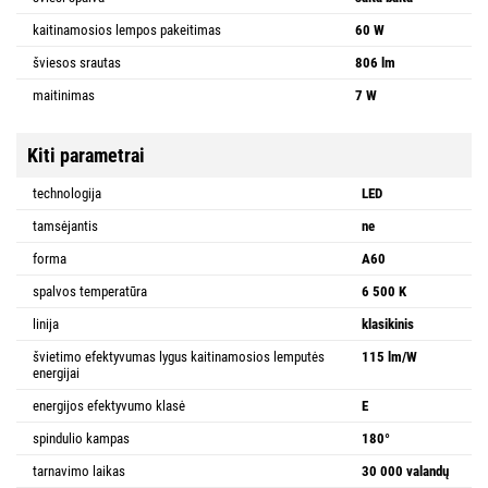
kaitinamosios lempos pakeitimas
60 W
šviesos srautas
806 lm
maitinimas
7 W
Kiti parametrai
technologija
LED
tamsėjantis
ne
forma
A60
spalvos temperatūra
6 500 K
linija
klasikinis
švietimo efektyvumas lygus kaitinamosios lemputės
115 lm/W
energijai
energijos efektyvumo klasė
E
spindulio kampas
180°
tarnavimo laikas
30 000 valandų