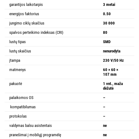
garantijos laikotarpis
3 metai
energijos faktorius
0.50
jungimo ciklų skaičius
30 000
spalvos perteikimo indeksas (CRI)
80
lustų tipas
SMD
lustų skaičius
nenurodyta
įtampa
230 V/50 Hz
matmenys
60 × 60 ×
107 mm
pakuotė
1 vnt., maža
dėžutė
palaikomos OS
–
kompatibilumas
–
protokolas
–
valdymas balsu asistentais
ne
pranešimai į mobilųjį programėlę
ne