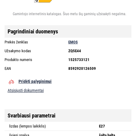
Gamintojo internetinis katalogas. Šiuo metu šių gaminių užsisakyti negalima.
Pagrindiniai duomenys
Prekės ženklas
EMOS
Užsakymo kodas
ZQ5E44
Produkto numeris
1525733121
EAN
8592920126509
Pridėti palyginimui
Atsisiųsti dokumentai
Svarbiausi parametrai
lizdas (lempos laikiklis)
E27
šviesi spalva
šalta balta