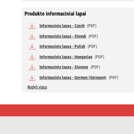
Produkto informaciniai lapai
Informacinis lapas - Czech
(PDF)
Informacinis lapas - Slovak
(PDF)
Informacinis lapas - Polish
(PDF)
Informacinis lapas - Hungarian
(PDF)
Informacinis lapas - Slovene
(PDF)
Informacinis lapas - German (Germany)
(PDF)
Rodyti visus
LED
lemputė
Classic
A60
/
E27