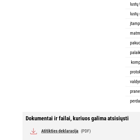
lustų 
lustų
įtam
matm
paku
palai
komp
proto
valdy
prane
perda
Dokumentai ir failai, kuriuos galima atsisiųsti
Atitikties deklaracija
(PDF)