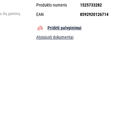
Produkto numeris
1525733282
tu šių gaminių
EAN
8592920126714
Pridėti palyginimui
Atsisiųsti dokumentai