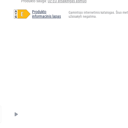
Produkto sauga:
Už EU atsakingas asmuo
Produkto
Gamintojo internetinis katalogas. Šiuo me
informacinis lapas
užsisakyti negalima.