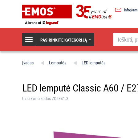
info@emo
Paieška
PASIRINKITE KATEGORIJĄ
Įvadas
Lemputės
LED lemputės
LED lemputė Classic A60 / E27 
Užsakymo kodas ZQ5E41.3