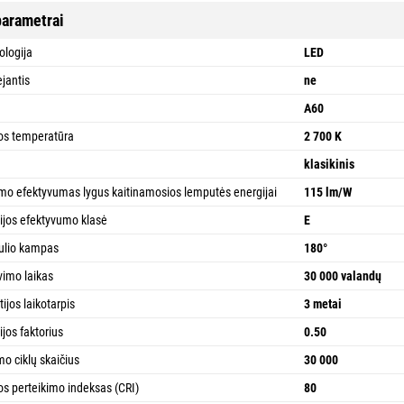
parametrai
ologija
LED
jantis
ne
a
A60
os temperatūra
2 700 K
klasikinis
imo efektyvumas lygus kaitinamosios lemputės energijai
115 lm/W
ijos efektyvumo klasė
E
ulio kampas
180°
vimo laikas
30 000 valandų
ijos laikotarpis
3 metai
ijos faktorius
0.50
mo ciklų skaičius
30 000
os perteikimo indeksas (CRI)
80