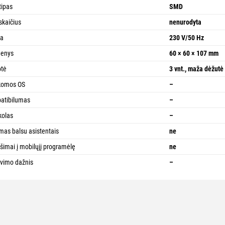
tipas
SMD
 skaičius
nenurodyta
pa
230 V/50 Hz
enys
60 × 60 × 107 mm
otė
3 vnt., maža dėžutė
komos OS
–
atibilumas
–
kolas
–
mas balsu asistentais
ne
šimai į mobilųjį programėlę
ne
vimo dažnis
–