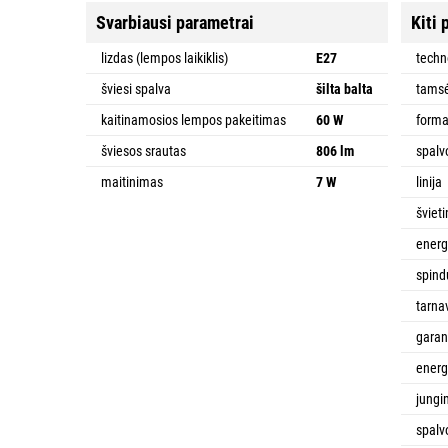
Svarbiausi parametrai
Kiti 
lizdas (lempos laikiklis)
E27
techn
šviesi spalva
šilta balta
tamsė
kaitinamosios lempos pakeitimas
60 W
form
šviesos srautas
806 lm
spalv
maitinimas
7 W
linija
šviet
energ
spind
tarna
garant
energ
jungi
spalv