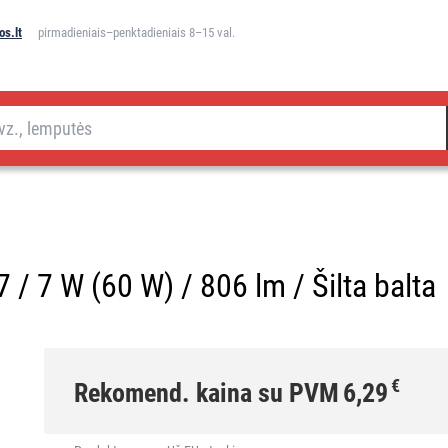
s.lt
pirmadieniais–penktadieniais 8–15 val.
/ 7 W (60 W) / 806 lm / Šilta balta
€
Rekomend. kaina su PVM
6,29