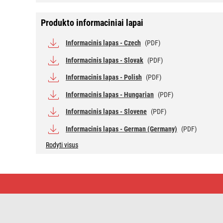
Produkto informaciniai lapai
Informacinis lapas - Czech
(PDF)
Informacinis lapas - Slovak
(PDF)
Informacinis lapas - Polish
(PDF)
Informacinis lapas - Hungarian
(PDF)
Informacinis lapas - Slovene
(PDF)
Informacinis lapas - German (Germany)
(PDF)
Rodyti visus
LED
lemputė
Classic
JC
/
G9