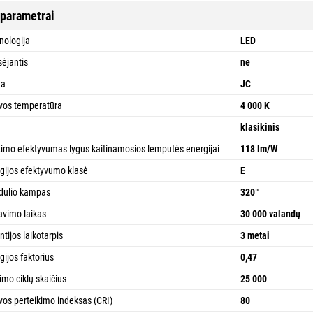
 parametrai
nologija
LED
ėjantis
ne
ma
JC
vos temperatūra
4 000 K
a
klasikinis
timo efektyvumas lygus kaitinamosios lemputės energijai
118 lm/W
gijos efektyvumo klasė
E
dulio kampas
320°
avimo laikas
30 000 valandų
ntijos laikotarpis
3 metai
gijos faktorius
0,47
imo ciklų skaičius
25 000
vos perteikimo indeksas (CRI)
80