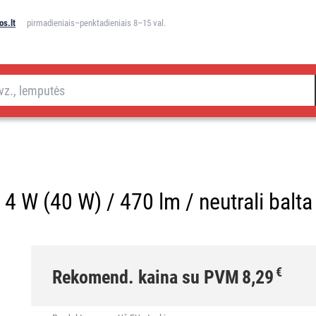
s.lt
pirmadieniais–penktadieniais 8–15 val.
4 W (40 W) / 470 lm / neutrali balta
€
Rekomend. kaina su PVM
8,29