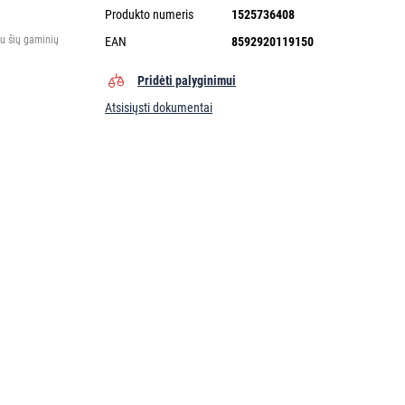
Produkto numeris
1525736408
tu šių gaminių
EAN
8592920119150
Pridėti palyginimui
Atsisiųsti dokumentai