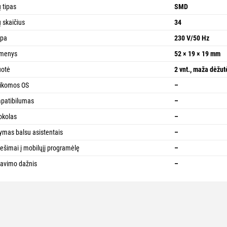
ų tipas
SMD
ų skaičius
34
mpa
230 V/50 Hz
menys
52 × 19 × 19 mm
uotė
2 vnt., maža dėžut
aikomos OS
–
patibilumas
–
okolas
–
ymas balsu asistentais
–
ešimai į mobilųjį programėlę
–
avimo dažnis
–