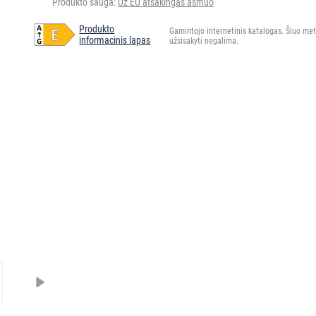
Produkto sauga:
Už EU atsakingas asmuo
Produkto
Gamintojo internetinis katalogas. Šiuo me
informacinis lapas
užsisakyti negalima.