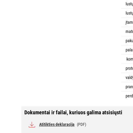
lust
lust
įta
mat
pak
pal
kom
prot
vald
pran
perd
Dokumentai ir failai, kuriuos galima atsisiųsti
Atitikties deklaracija
(PDF)