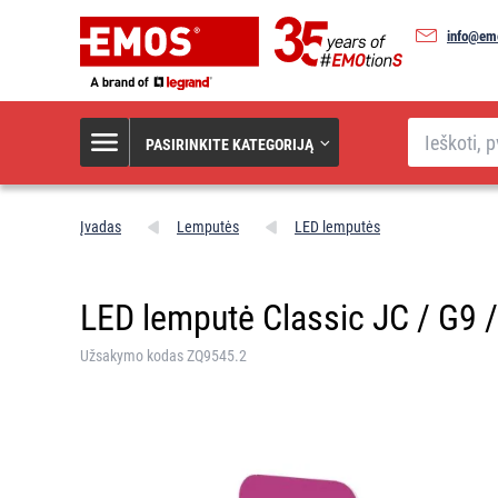
info@emo
Paieška
PASIRINKITE KATEGORIJĄ
Įvadas
Lemputės
LED lemputės
LED lemputė Classic JC / G9 / 
Užsakymo kodas ZQ9545.2