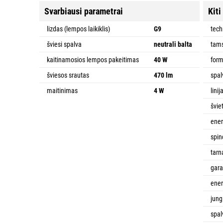
Svarbiausi parametrai
Kiti
lizdas (lempos laikiklis)
G9
tech
šviesi spalva
neutrali balta
tams
kaitinamosios lempos pakeitimas
40 W
for
šviesos srautas
470 lm
spal
maitinimas
4 W
linij
švie
ener
spin
tarn
gara
ener
jung
spal