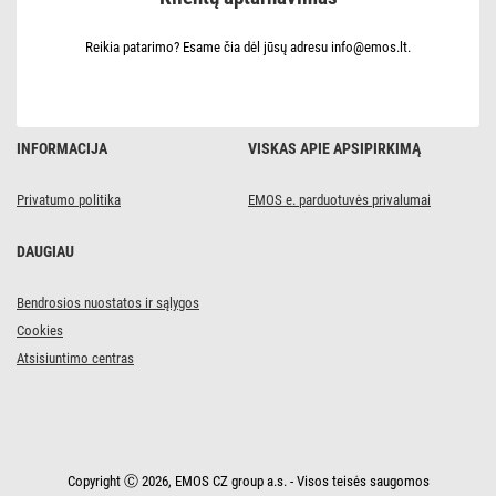
/
3,8
W
Reikia patarimo? Esame čia dėl jūsų adresu info@emos.lt.
(60
W)
/
806
lm
/
INFORMACIJA
VISKAS APIE APSIPIRKIMĄ
Šilta
balta
Privatumo politika
EMOS e. parduotuvės privalumai
DAUGIAU
Bendrosios nuostatos ir sąlygos
Cookies
Atsisiuntimo centras
Copyright Ⓒ 2026, EMOS CZ group a.s. - Visos teisės saugomos