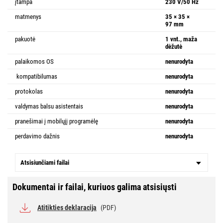
įtampa
230 V/50 Hz
matmenys
35 × 35 ×
97 mm
pakuotė
1 vnt., maža
dėžutė
palaikomos OS
nenurodyta
kompatibilumas
nenurodyta
protokolas
nenurodyta
valdymas balsu asistentais
nenurodyta
pranešimai į mobilųjį programėlę
nenurodyta
perdavimo dažnis
nenurodyta
Atsisiunčiami failai
Dokumentai ir failai, kuriuos galima atsisiųsti
Atitikties deklaracija
(PDF)