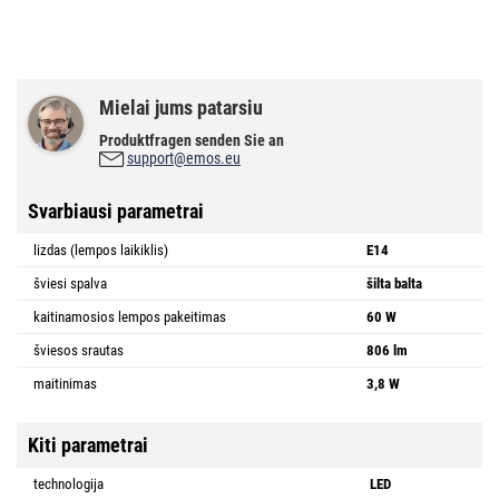
Mielai jums patarsiu
Produktfragen senden Sie an
support@emos.eu
Svarbiausi parametrai
lizdas (lempos laikiklis)
E14
šviesi spalva
šilta balta
kaitinamosios lempos pakeitimas
60 W
šviesos srautas
806 lm
maitinimas
3,8 W
Kiti parametrai
technologija
LED