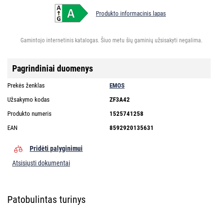
Produkto informacinis lapas
Gamintojo internetinis katalogas. Šiuo metu šių gaminių užsisakyti negalima.
Pagrindiniai duomenys
Prekės ženklas
EMOS
Užsakymo kodas
ZF3A42
Produkto numeris
1525741258
EAN
8592920135631
Pridėti palyginimui
Atsisiųsti dokumentai
Patobulintas turinys