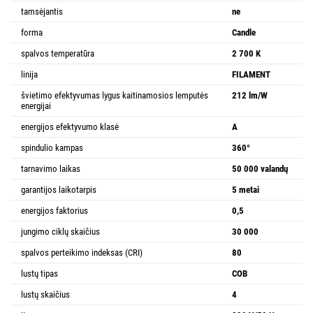
tamsėjantis
ne
forma
Candle
spalvos temperatūra
2 700 K
linija
FILAMENT
švietimo efektyvumas lygus kaitinamosios lemputės
212 lm/W
energijai
energijos efektyvumo klasė
A
spindulio kampas
360°
tarnavimo laikas
50 000 valandų
garantijos laikotarpis
5 metai
energijos faktorius
0,5
jungimo ciklų skaičius
30 000
spalvos perteikimo indeksas (CRI)
80
lustų tipas
COB
lustų skaičius
4