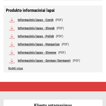
Produkto informaciniai lapai
Informacinis lapas - Czech
(PDF)
Informacinis lapas - Slovak
(PDF)
Informacinis lapas - Polish
(PDF)
Informacinis lapas - Hungarian
(PDF)
Informacinis lapas - Slovene
(PDF)
Informacinis lapas - German (Germany)
(PDF)
Rodyti visus
LED
lemputė
Filament
Candle
A
CLASS/
Klientų aptarnavimas
E14