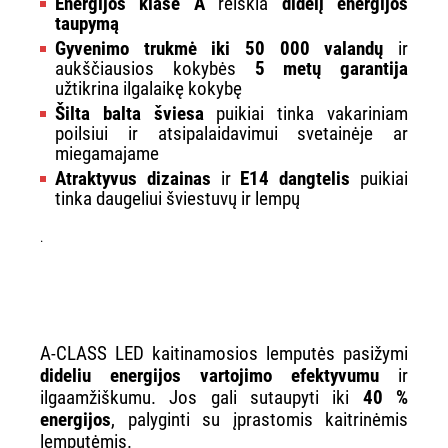
Energijos klasė A
reiškia
didelį energijos
taupymą
Gyvenimo trukmė iki 50 000 valandų
ir
aukščiausios kokybės
5 metų garantija
užtikrina ilgalaikę kokybę
Šilta balta šviesa
puikiai tinka vakariniam
poilsiui ir atsipalaidavimui svetainėje ar
miegamajame
Atraktyvus dizainas
ir
E14 dangtelis
puikiai
tinka daugeliui šviestuvų ir lempų
.
A-CLASS LED kaitinamosios lemputės pasižymi
dideliu energijos vartojimo efektyvumu
ir
ilgaamžiškumu. Jos gali sutaupyti iki
40 %
energijos
, palyginti su įprastomis kaitrinėmis
lemputėmis.