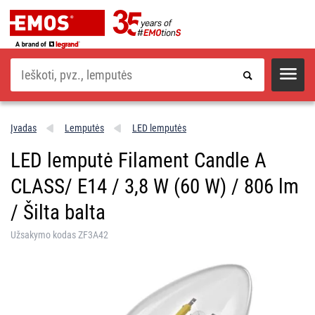
Paieška
Įvadas
Lemputės
LED lemputės
LED lemputė Filament Candle A
CLASS/ E14 / 3,8 W (60 W) / 806 lm
/ Šilta balta
Užsakymo kodas ZF3A42