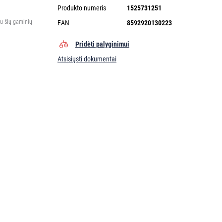
Produkto numeris
1525731251
tu šių gaminių
EAN
8592920130223
Pridėti palyginimui
Atsisiųsti dokumentai