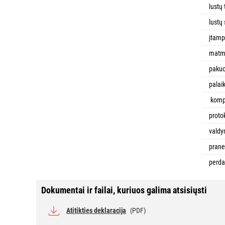
lustų 
lustų
įtam
matm
paku
palai
komp
proto
valdy
prane
perda
Dokumentai ir failai, kuriuos galima atsisiųsti
Atitikties deklaracija
(PDF)