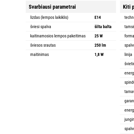
Svarbiausi parametrai
Kiti 
lizdas (lempos laikiklis)
E14
techn
šviesi spalva
šilta balta
tamsė
kaitinamosios lempos pakeitimas
25 W
form
šviesos srautas
250 lm
spalv
maitinimas
1,8 W
linija
šviet
energ
spind
tarna
garant
energ
jungi
spalv