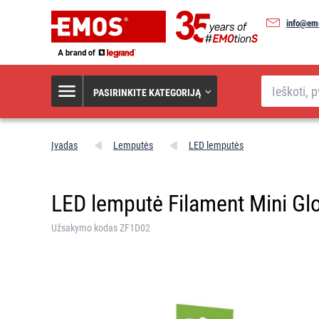
info@emo
Paieška
PASIRINKITE KATEGORIJĄ
Įvadas
Lemputės
LED lemputės
LED lemputė Filament Mini Glob
Užsakymo kodas ZF1D02