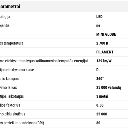
parametrai
ologija
LED
jantis
ne
a
MINI GLOBE
os temperatūra
2 700 K
FILAMENT
imo efektyvumas lygus kaitinamosios lemputės energijai
139 lm/W
ijos efektyvumo klasė
D
ulio kampas
360°
vimo laikas
25 000 valandų
ijos laikotarpis
3 metai
ijos faktorius
0.50
mo ciklų skaičius
25 000
os perteikimo indeksas (CRI)
80