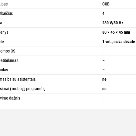
tipas
COB
 skaičius
4
pa
230 V/50 Hz
enys
80 × 45 × 45 mm
otė
1 vnt., maža dėžutė
komos OS
–
atibilumas
–
kolas
–
mas balsu asistentais
ne
šimai į mobilųjį programėlę
ne
vimo dažnis
–