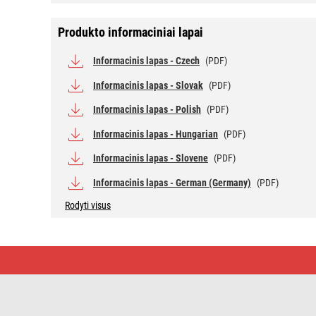
Produkto informaciniai lapai
Informacinis lapas - Czech
(PDF)
Informacinis lapas - Slovak
(PDF)
Informacinis lapas - Polish
(PDF)
Informacinis lapas - Hungarian
(PDF)
Informacinis lapas - Slovene
(PDF)
Informacinis lapas - German (Germany)
(PDF)
Rodyti visus
LED
lemputė
Filament
Mini
Globe
/