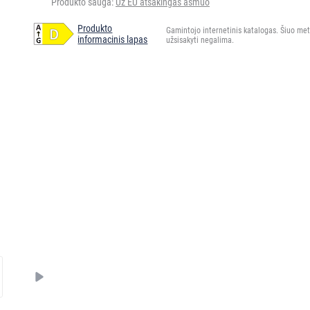
Produkto sauga:
Už EU atsakingas asmuo
Produkto
Gamintojo internetinis katalogas. Šiuo me
informacinis lapas
užsisakyti negalima.