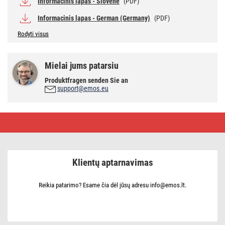
Informacinis lapas - Slovene
(PDF)
Informacinis lapas - German (Germany)
(PDF)
Rodyti visus
Mielai jums patarsiu
Produktfragen senden Sie an
support@emos.eu
LED
lemputė
Filament
Mini
Globe
/
Klientų aptarnavimas
E14
/
3,4
W
Reikia patarimo? Esame čia dėl jūsų adresu info@emos.lt.
(40
W)
/
470
lm