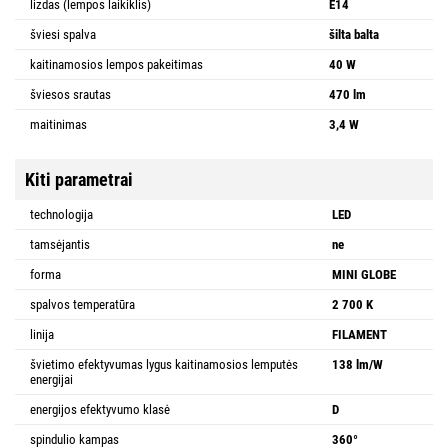
lizdas (lempos laikiklis)
E14
šviesi spalva
šilta balta
kaitinamosios lempos pakeitimas
40 W
šviesos srautas
470 lm
maitinimas
3,4 W
Kiti parametrai
technologija
LED
tamsėjantis
ne
forma
MINI GLOBE
spalvos temperatūra
2 700 K
linija
FILAMENT
švietimo efektyvumas lygus kaitinamosios lemputės
138 lm/W
energijai
energijos efektyvumo klasė
D
spindulio kampas
360°