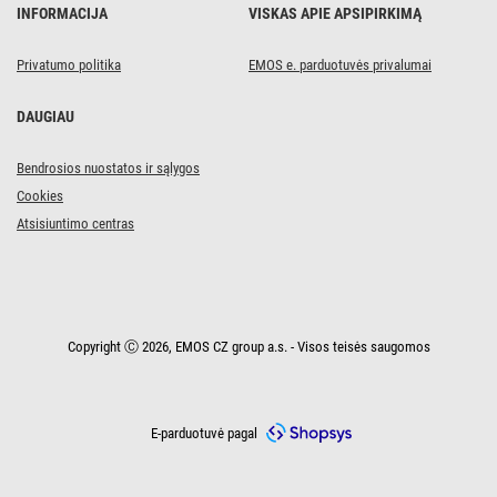
/
INFORMACIJA
VISKAS APIE APSIPIRKIMĄ
Šilta
balta
Privatumo politika
EMOS e. parduotuvės privalumai
DAUGIAU
Bendrosios nuostatos ir sąlygos
Cookies
Atsisiuntimo centras
Copyright Ⓒ 2026, EMOS CZ group a.s. - Visos teisės saugomos
E-parduotuvė pagal