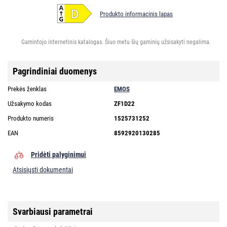
Produkto informacinis lapas
Gamintojo internetinis katalogas. Šiuo metu šių gaminių užsisakyti negalima.
Pagrindiniai duomenys
Prekės ženklas
EMOS
Užsakymo kodas
ZF1D22
Produkto numeris
1525731252
EAN
8592920130285
Pridėti palyginimui
Atsisiųsti dokumentai
Svarbiausi parametrai