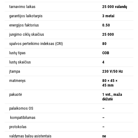
tarnavimo laikas
25 000 valandų
garantijos laikotarpis
3 metai
energijos faktorius
0.50
jungimo ciklų skaičius
25 000
spalvos perteikimo indeksas (CRI)
80
lustų tipas
COB
lustų skaičius
4
įtampa
230 V/50 Hz
matmenys
80 × 45 ×
45 mm
pakuotė
1 vnt., maža
dėžutė
palaikomos OS
–
kompatibilumas
–
protokolas
–
valdymas balsu asistentais
ne