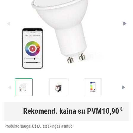
€
Rekomend. kaina su PVM
10,90
Produkto sauga:
Už EU atsakingas asmuo