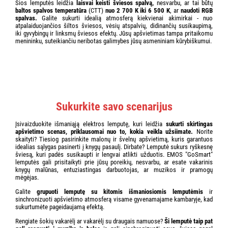
Šios lemputės leidžia
laisvai keisti šviesos spalvą,
nesvarbu, ar tai būtų
baltos spalvos temperatūra
(CTT)
nuo 2 700 K iki 6 500 K
, ar
naudoti RGB
spalvas.
Galite sukurti idealią atmosferą kiekvienai akimirkai - nuo
atpalaiduojančios šiltos šviesos, vėsių atspalvių, didinančių susikaupimą,
iki gyvybingų ir linksmų šviesos efektų. Jūsų apšvietimas tampa pritaikomu
menininku, suteikiančiu neribotas galimybes jūsų asmeniniam kūrybiškumui.
Sukurkite savo scenarijus
Įsivaizduokite išmaniąją elektros lemputę, kuri leidžia
sukurti skirtingas
apšvietimo scenas, priklausomai nuo to, kokia veikla užsiimate.
Norite
skaityti? Tiesiog pasirinkite malonų ir švelnų apšvietimą, kuris garantuos
idealias sąlygas pasinerti į knygų pasaulį. Dirbate? Lemputė sukurs ryškesnę
šviesą, kuri padės susikaupti ir lengvai atlikti užduotis. EMOS "GoSmart"
lemputės gali prisitaikyti prie jūsų poreikių, nesvarbu, ar esate vakarinis
knygų malūnas, entuziastingas darbuotojas, ar muzikos ir pramogų
mėgėjas.
Galite
grupuoti lemputę su kitomis išmaniosiomis lemputėmis
ir
sinchronizuoti apšvietimo atmosferą visame gyvenamajame kambaryje, kad
sukurtumėte pageidaujamą efektą.
Rengiate šokių vakarėlį ar vakarėlį su draugais namuose?
Ši lemputė taip pat