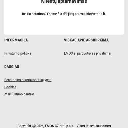
Klientų aptarnavimas
/
4,8
W
(35
Reikia patarimo? Esame čia dėl jūsų adresu info@emos.lt.
W)
/
400
lm
/
RGB
INFORMACIJA
VISKAS APIE APSIPIRKIMĄ
/
tamsėjantis
/
Privatumo politika
EMOS e. parduotuvės privalumai
Zigbee
DAUGIAU
Bendrosios nuostatos ir sąlygos
Cookies
Atsisiuntimo centras
Copyright Ⓒ 2026, EMOS CZ group a.s. - Visos teisės saugomos