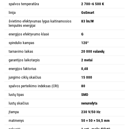
spalvos temperatūra
2 700–6 500 K
linija
GoSmart
švietimo efektyvumas lygus kaitinamosios
83 lm/W
lemputės energijai
energijos efektyvumo klasė
G
spindulio kampas
120°
tarnavimo laikas
20 000 valandų
garantijos laikotarpis
2 metai
energijos faktorius
0,48
jungimo ciklų skaičius
15 000
spalvos perteikimo indeksas (CRI)
80
lustų tipas
SMD
lustų skaičius
nenurodyta
įtampa
230 V/50 Hz
matmenys
50 × 50 × 56,5 mm