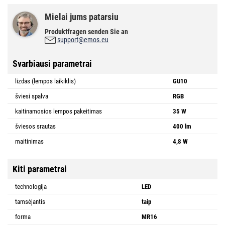
Mielai jums patarsiu
Produktfragen senden Sie an
support@emos.eu
Svarbiausi parametrai
lizdas (lempos laikiklis)
GU10
šviesi spalva
RGB
kaitinamosios lempos pakeitimas
35 W
šviesos srautas
400 lm
maitinimas
4,8 W
Kiti parametrai
technologija
LED
tamsėjantis
taip
forma
MR16