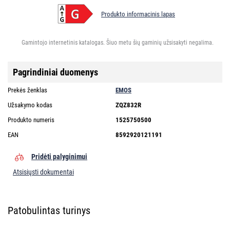
Produkto informacinis lapas
Gamintojo internetinis katalogas. Šiuo metu šių gaminių užsisakyti negalima.
Pagrindiniai duomenys
Prekės ženklas
EMOS
Užsakymo kodas
ZQZ832R
Produkto numeris
1525750500
EAN
8592920121191
Pridėti palyginimui
Atsisiųsti dokumentai
Patobulintas turinys