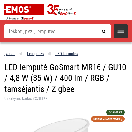
Paieška
Įvadas
Lemputės
LED lemputės
LED lemputė GoSmart MR16 / GU10
/ 4,8 W (35 W) / 400 lm / RGB /
tamsėjantis / Zigbee
Užsakymo kodas ZQZ832R
GOSMART
REIKIA ZIGBEE VARTŲ