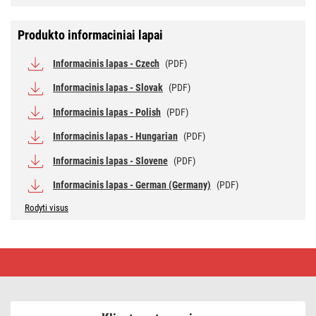
Produkto informaciniai lapai
Informacinis lapas - Czech
(PDF)
Informacinis lapas - Slovak
(PDF)
Informacinis lapas - Polish
(PDF)
Informacinis lapas - Hungarian
(PDF)
Informacinis lapas - Slovene
(PDF)
Informacinis lapas - German (Germany)
(PDF)
Rodyti visus
LED
lemputė
GoSmart
MR16
/
GU10