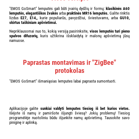
"EMOS GoSmart" lemputės gali būti įvairių dydžių ir formų:
klasikinės A60
lemputės, elegantiškos žvakės
arba
praktinės MR16 lemputės.
Galite rinktis
lizdus
E27, E14,
, kurie populiarūs, pavyzdžiui, šviestuvams, arba
GU10,
skirtus taškiniam apšvietimui.
Nepriklausomai nuo to, kokią versiją pasirinksite,
visos lemputės turi pieno
spalvos difuzorių,
kuris užtikrina išsklaidytą ir malonų apšvietimą jūsų
namuose.
Paprastas montavimas ir "ZigBee"
protokolas
"EMOS GoSmart" išmaniąsias lemputes labai paprasta sumontuoti.
Tereikia
jas įdėti į šviestuvą, prijungti prie "Zigbee" šliuzo ir susieti su mobiliąja
programėle "EMOS GoSmart", kurią galima naudoti ir "Android", ir "iOS"
operacinėse sistemose. Suderinamumas su "Amazon Alexa" ir "Google
Assistant" leidžia naudoti ir valdymą balsu.
Aplikacijoje galite
sunkiai valdyti lemputes tiesiog iš bet kurios vietos.
Išėjote iš namų ir pamiršote išjungti šviesą? Jokių problemų! Tiesiog
programėlėje nuotoliniu būdu išjunkite namų apšvietimą. Tausokite savo
piniginę ir aplinką.