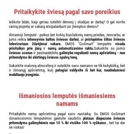
Pritaikykite šviesą pagal savo poreikius
Ieškote būdo, kaip geriau sutelkti dėmesį į studijas ar darbą? O gal norite
ramią popietę ar vakarą atsipalaiduoti po įtemptos dienos?
Išmanioji lemputė - puikus bet kokių šiuolaikinių namų priedas, nesvarbu, ar
jums reikia
intensyvios baltos šviesos darbui
, ar
prislopintos šiltos šviesos
televizoriaus žiūrėjimui vakare.
EMOS "GoSmart" lemputės
visada
prisitaikys prie jūsų
ir
namų automatizavimo raktu.
Sukurkite su jomis
šviesos scenas
ir pasinaudokite
galimybe reguliuoti namų apšvietimą - nuo
pritemdymo iki skirtingų šviesos spalvų tonų.
Sukurkite malonią atmosferą ir suteikite savo namams ne tik kokybišką, bet
ir išmanųjį apšvietimą, kurį
patogiai valdysite iš bet kur, naudodamiesi
mobiliuoju įrenginiu.
Išmaniosios lemputės išmaniesiems
namams
Pritaikykite namų apšvietimą pagal savo nuotaiką. Su EMOS GoSmart
išmaniosiomis lemputėmis galėsite naudotis
plataus diapazono šviesos
pritemdymo galimybėmis nuo 10 % iki visiško 100 % ryškumo
, bet tai dar
ne viskas!