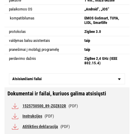
pakuotė
1 vnt., maža dėžutė
palaikomos OS
„Android“, „iOS“
kompatibilumas
EMOS GoSmart, TUYA,
LIDL, Smartlife
protokolas
Zigbee 3.0
valdymas balsu asistentais
taip
pranešimai į mobilųjį programėlę
taip
perdavimo dažnis
ZigBee 2,4 GHz (IEEE
802.15.4)
Atsisiunčiami failai
Dokumentai ir failai, kuriuos galima atsisiųsti
1525750500_89-ZQZ832R
(PDF)
Instrukcijos
(PDF)
Atitikties deklaracija
(PDF)