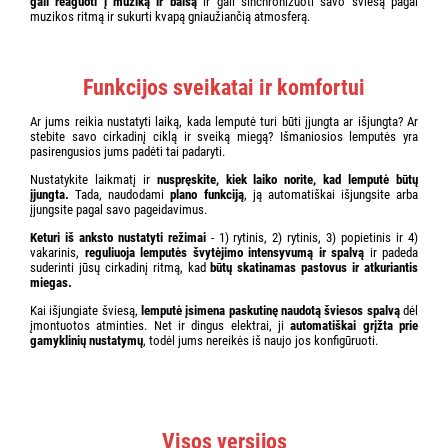
gali reaguoti į muziką ir balsą
ir gali sinchronizuoti savo šviesą pagal
muzikos ritmą ir sukurti kvapą gniaužiančią atmosferą.
Funkcijos sveikatai ir komfortui
Ar jums reikia nustatyti laiką, kada lemputė turi būti įjungta ar išjungta? Ar
stebite savo cirkadinį ciklą ir sveiką miegą? Išmaniosios lemputės yra
pasirengusios jums padėti tai padaryti.
Nustatykite laikmatį ir
nuspręskite, kiek laiko norite, kad lemputė būtų
įjungta.
Tada, naudodami
plano funkciją
, ją automatiškai išjungsite arba
įjungsite pagal savo pageidavimus.
Keturi iš anksto nustatyti režimai
- 1) rytinis, 2) rytinis, 3) popietinis ir 4)
vakarinis,
reguliuoja lemputės švytėjimo intensyvumą ir spalvą
ir padeda
suderinti jūsų cirkadinį ritmą, kad
būtų skatinamas pastovus ir atkuriantis
miegas.
Kai išjungiate šviesą,
lemputė įsimena paskutinę naudotą šviesos spalvą
dėl
įmontuotos atminties. Net ir dingus elektrai, ji
automatiškai grįžta prie
gamyklinių nustatymų
, todėl jums nereikės iš naujo jos konfigūruoti.
Visos versijos