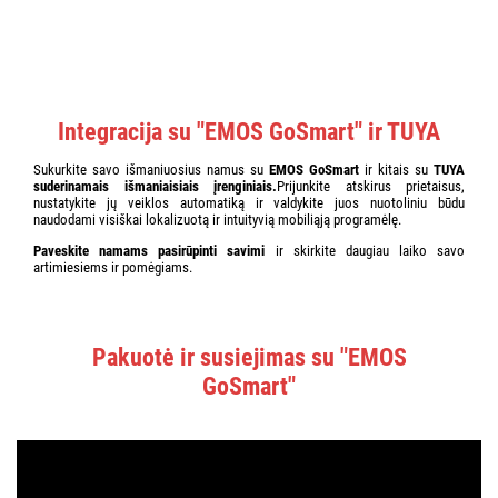
Integracija su "EMOS GoSmart" ir TUYA
Sukurkite savo išmaniuosius namus su
EMOS GoSmart
ir kitais su
TUYA
suderinamais išmaniaisiais įrenginiais.
Prijunkite atskirus prietaisus,
nustatykite jų veiklos automatiką ir valdykite juos nuotoliniu būdu
naudodami visiškai lokalizuotą ir intuityvią mobiliąją programėlę.
Paveskite namams pasirūpinti savimi
ir skirkite daugiau laiko savo
artimiesiems ir pomėgiams.
Pakuotė ir susiejimas su "EMOS
GoSmart"