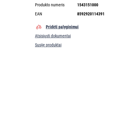
Produkto numeris
1543151000
EAN
8592920114391
Pridėti palyginimui
Atsisiųsti dokumentai
Susiję produktai