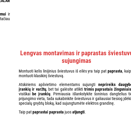
ZALAR
imui
ir
 tačiau
Lengvas montavimas ir paprastas šviestuv
sujungimas
Montuoti kelis linijinius šviestuvus iš eilės yra taip pat
paprasta
, kaip
montuoti klasikinį šviestuvą.
Atskiriems apšvietimo elementams sujungti
neprireiks daugyb
įrankių ir varžtų
, bet tai galėsite atlikti
trimis paprastais žingsniais
visiškai
be įrankių
. Pirmiausia išlankstykite šoninius dangtelius ti
prijungimo vieta, tada sukabinkite šviestuvus ir galiausiai tiesiog įdėk
specialų gnybtų bloką, kad sujungtumėte elektros grandinę.
Taip pat
paprastai paprasta
juos
atjungti
.