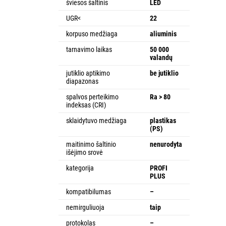
šviesos šaltinis
LED
UGR<
22
korpuso medžiaga
aliuminis
tarnavimo laikas
50 000
valandų
jutiklio aptikimo
be jutiklio
diapazonas
spalvos perteikimo
Ra > 80
indeksas (CRI)
sklaidytuvo medžiaga
plastikas
(PS)
maitinimo šaltinio
nenurodyta
išėjimo srovė
kategorija
PROFI
PLUS
kompatibilumas
–
nemirguliuoja
taip
protokolas
–