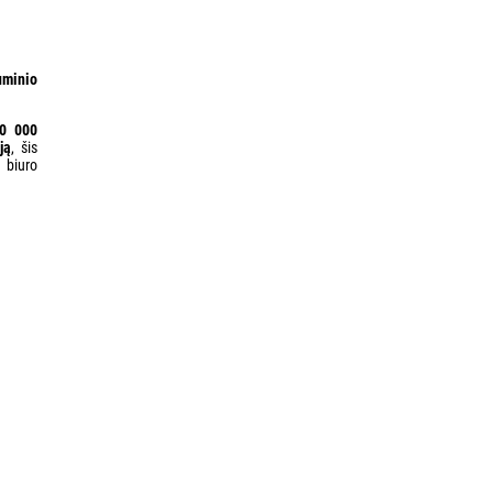
uminio
50 000
ją
, šis
 biuro