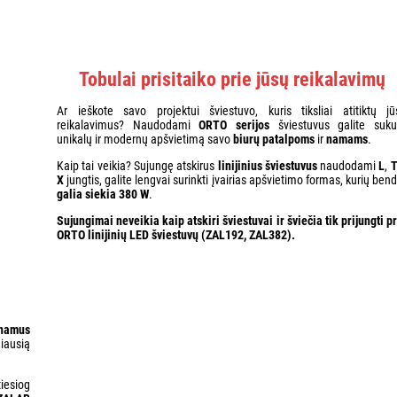
Tobulai prisitaiko prie jūsų reikalavimų
Ar ieškote savo projektui šviestuvo, kuris tiksliai atitiktų jū
reikalavimus? Naudodami
ORTO serijos
šviestuvus galite sukur
unikalų ir modernų apšvietimą savo
biurų patalpoms
ir
namams
.
Kaip tai veikia? Sujungę atskirus
linijinius šviestuvus
naudodami
L
,
X
jungtis, galite lengvai surinkti įvairias apšvietimo formas, kurių ben
galia siekia 380 W
.
Sujungimai
neveikia kaip atskiri šviestuvai ir
šviečia
tik
prijungti p
ORTO linijinių LED šviestuvų (
ZAL192
,
ZAL382
).
inamus
iausią
iesiog