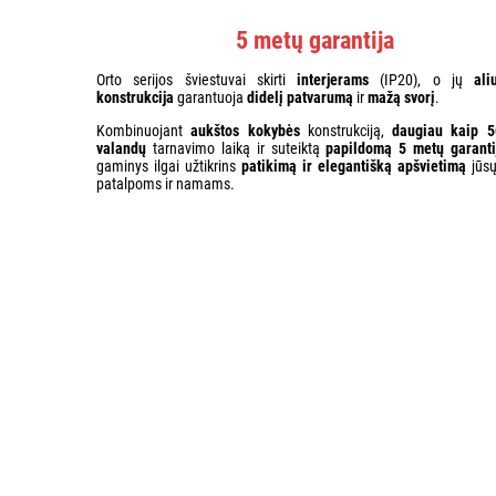
5 metų garantija
Orto serijos šviestuvai skirti
interjerams
(IP20), o jų
ali
konstrukcija
garantuoja
didelį patvarumą
ir
mažą svorį
.
Kombinuojant
aukštos kokybės
konstrukciją,
daugiau kaip 
valandų
tarnavimo laiką ir suteiktą
papildomą 5 metų garanti
gaminys ilgai užtikrins
patikimą ir elegantišką apšvietimą
jūsų
patalpoms ir namams.