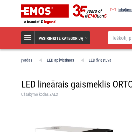
info@emo
Paieška
PASIRINKITE KATEGORIJĄ
Įvadas
LED apšvietimas
LED šviestuvai
LED lineārais gaismeklis ORTO
Užsakymo kodas ZALX