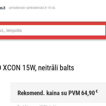
s.lt
pirmadieniais–penktadieniais 8–15 val.
 XCON 15W, neitrāli balts
€
Rekomend. kaina su PVM
64,90