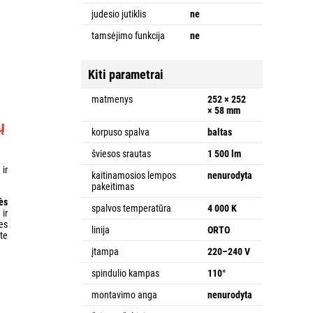
judesio jutiklis
ne
tamsėjimo funkcija
ne
Kiti parametrai
matmenys
252 × 252
× 58 mm
ų
korpuso spalva
baltas
šviesos srautas
1 500 lm
 ir
kaitinamosios lempos
nenurodyta
pakeitimas
ės
spalvos temperatūra
4 000 K
ir
es
linija
ORTO
ite
įtampa
220–240 V
spindulio kampas
110°
montavimo anga
nenurodyta