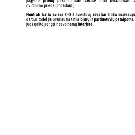
įsigykite
priedų
pakabinamam
ZALAP
arba įleidžiamam
(tvirtinimo priedai pridedami).
Neutrali balta šviesa
ORTO šviestuvų
idealiai tinka susikaup
darbui, todėl jie pirmiausia tinka
biurų ir parduotuvių patalpoms
,
juos galite įrengti ir savo
namų interjere
.