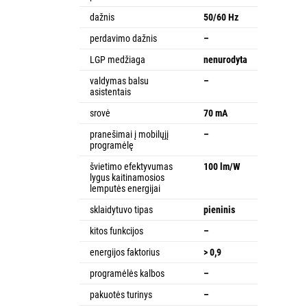
dažnis
50/60 Hz
perdavimo dažnis
–
LGP medžiaga
nenurodyta
valdymas balsu
–
asistentais
srovė
70 mA
pranešimai į mobilųjį
–
programėlę
švietimo efektyvumas
100 lm/W
lygus kaitinamosios
lemputės energijai
sklaidytuvo tipas
pieninis
kitos funkcijos
–
energijos faktorius
> 0,9
programėlės kalbos
–
pakuotės turinys
–