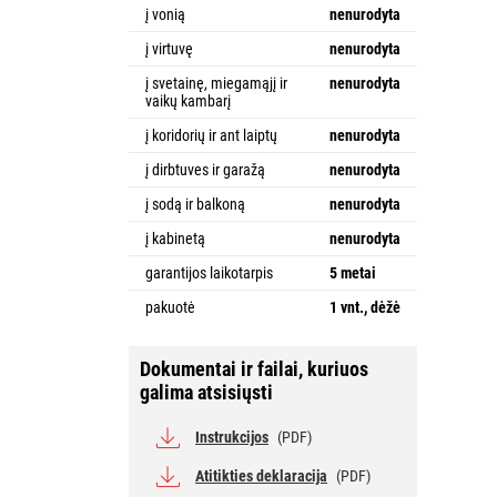
į vonią
nenurodyta
į virtuvę
nenurodyta
į svetainę, miegamąjį ir
nenurodyta
vaikų kambarį
į koridorių ir ant laiptų
nenurodyta
į dirbtuves ir garažą
nenurodyta
į sodą ir balkoną
nenurodyta
į kabinetą
nenurodyta
garantijos laikotarpis
5 metai
pakuotė
1 vnt., dėžė
Dokumentai ir failai, kuriuos
galima atsisiųsti
Instrukcijos
(PDF)
Atitikties deklaracija
(PDF)