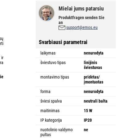
Mielai jums patarsiu
Produktfragen senden Sie
an
support@emos.eu
sų
Svarbiausi parametrai
ti
laikymas
nenurodyta
T
ir
dra
šviestuvo tipas
linijinis
šviestuvas
rie
montavimo tipas
pridėtas/
įmontuotas
forma
nenurodyta
šviesi spalva
neutrali balta
maitinimas
15 W
IP kategorija
IP20
nuotolinio valdymo
ne
pultas