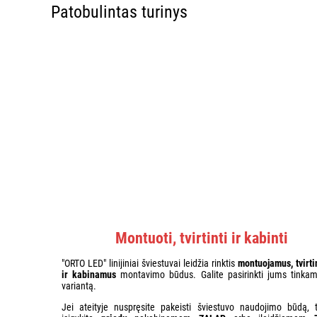
Patobulintas turinys
Montuoti, tvirtinti ir kabinti
"ORTO LED" linijiniai šviestuvai leidžia rinktis
montuojamus, tvirt
ir kabinamus
montavimo būdus. Galite pasirinkti jums tinkam
variantą.
Jei ateityje nuspręsite pakeisti šviestuvo naudojimo būdą, t