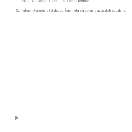
Produkto sauga:
Už EU atsakingas asmuo
Gamintojo internetinis katalogas. Šiuo metu šių gaminių užsisakyti negalima.