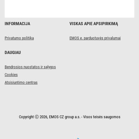
W,
4
800
lm,
įmontuojama,
INFORMACIJA
VISKAS APIE APSIPIRKIMĄ
neutraliai
balta,
IP66
Privatumo politika
EMOS e. parduotuvės privalumai
DAUGIAU
Bendrosios nuostatos ir sąlygos
Cookies
Atsisiuntimo centras
Copyright Ⓒ 2026, EMOS CZ group a.s. - Visos teisės saugomos