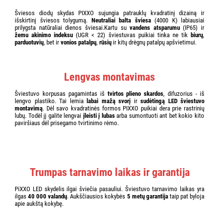
Šviesos diodų skydas PIXXO sujungia patrauklų kvadratinį dizainą ir
išskirtinį šviesos tolygumą.
Neutraliai balta šviesa
(4000 K) labiausiai
prilygsta natūraliai dienos šviesai.Kartu su
vandens atsparumu
(IP65) ir
žemu akinimo indeksu
(UGR < 22) šviestuvas puikiai tinka ne tik
biurų
,
parduotuvių
, bet ir
vonios patalpų
,
rūsių
ir kitų drėgnų patalpų apšvietimui.
Lengvas montavimas
Šviestuvo korpusas pagamintas iš
tvirtos plieno skardos
, difuzorius - iš
lengvo plastiko. Tai lemia
labai mažą svorį
ir
sudėtingą LED šviestuvo
montavimą
. Dėl savo kvadratinės formos PIXXO puikiai dera prie rastrinių
lubų. Todėl jį galite lengvai
įleisti į lubas
arba sumontuoti ant bet kokio kito
paviršiaus dėl prisegamo tvirtinimo rėmo.
Trumpas tarnavimo laikas ir garantija
PiXXO LED skydelis ilgai šviečia pasauliui. Šviestuvo tarnavimo laikas yra
ilgas
40 000 valandų
. Aukščiausios kokybės
5 metų garantija
taip pat byloja
apie aukštą kokybę.