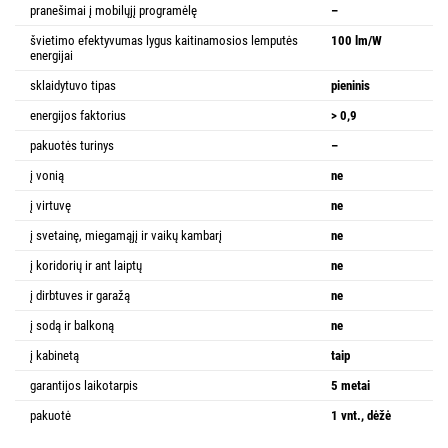
pranešimai į mobilųjį programėlę
–
švietimo efektyvumas lygus kaitinamosios lemputės
100 lm/W
energijai
sklaidytuvo tipas
pieninis
energijos faktorius
> 0,9
pakuotės turinys
–
į vonią
ne
į virtuvę
ne
į svetainę, miegamąjį ir vaikų kambarį
ne
į koridorių ir ant laiptų
ne
į dirbtuves ir garažą
ne
į sodą ir balkoną
ne
į kabinetą
taip
garantijos laikotarpis
5 metai
pakuotė
1 vnt., dėžė