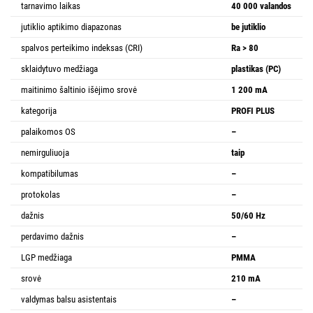
tarnavimo laikas
40 000 valandos
jutiklio aptikimo diapazonas
be jutiklio
spalvos perteikimo indeksas (CRI)
Ra > 80
sklaidytuvo medžiaga
plastikas (PC)
maitinimo šaltinio išėjimo srovė
1 200 mA
kategorija
PROFI PLUS
palaikomos OS
–
nemirguliuoja
taip
kompatibilumas
–
protokolas
–
dažnis
50/60 Hz
perdavimo dažnis
–
LGP medžiaga
PMMA
srovė
210 mA
valdymas balsu asistentais
–