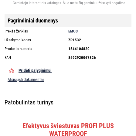
Gamintojo internetinis katalogas. Šiuo metu šių gaminių užsisakyti negalima.
Pagrindiniai duomenys
Prekės ženklas
EMOS
Užsakymo kodas
ZR1532
Produkto numeris
1544104820
EAN
8592920067826
Pridėti palyginimui
Atsisiųsti dokumentai
Patobulintas turinys
Efektyvus šviestuvas PROFI PLUS
WATERPROOF