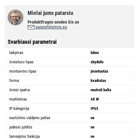
Mielai jums patarsiu
Produktfragen senden Sie an
support@emos.eu
Svarbiausi parametrai
laikymas
lubos
šviestuvo tipas
skydelis
montavimo tipas
įmontuotas
forma
kvadratas
šviesi spalva
neutrali balta
maitinimas
48 W
IP kategorija
IP65
nuotolinio valdymo pultas
ne
judesio jutiklis
ne
tamsėjimo funkcija
ne