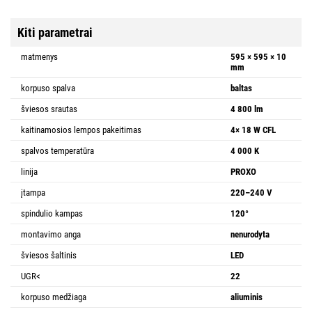
Kiti parametrai
matmenys
595 × 595 × 10
mm
korpuso spalva
baltas
šviesos srautas
4 800 lm
kaitinamosios lempos pakeitimas
4× 18 W CFL
spalvos temperatūra
4 000 K
linija
PROXO
įtampa
220–240 V
spindulio kampas
120°
montavimo anga
nenurodyta
šviesos šaltinis
LED
UGR<
22
korpuso medžiaga
aliuminis