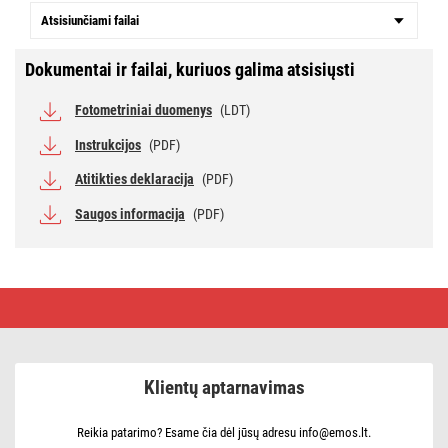
Atsisiunčiami failai
Dokumentai ir failai, kuriuos galima atsisiųsti
Fotometriniai duomenys
(LDT)
Instrukcijos
(PDF)
Atitikties deklaracija
(PDF)
Saugos informacija
(PDF)
LED
panelė
„PIXXO“
60
x
60
Klientų aptarnavimas
cm
/
10
mm,
Reikia patarimo? Esame čia dėl jūsų adresu info@emos.lt.
48