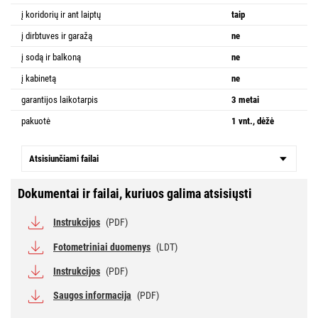
į koridorių ir ant laiptų
taip
į dirbtuves ir garažą
ne
į sodą ir balkoną
ne
į kabinetą
ne
garantijos laikotarpis
3 metai
pakuotė
1 vnt., dėžė
Atsisiunčiami failai
Dokumentai ir failai, kuriuos galima atsisiųsti
Instrukcijos
(PDF)
Fotometriniai duomenys
(LDT)
Instrukcijos
(PDF)
Saugos informacija
(PDF)