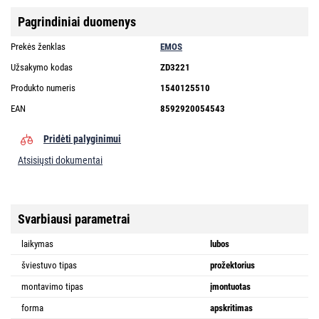
Pagrindiniai duomenys
Prekės ženklas
EMOS
Užsakymo kodas
ZD3221
Produkto numeris
1540125510
EAN
8592920054543
Pridėti palyginimui
Atsisiųsti dokumentai
Svarbiausi parametrai
laikymas
lubos
šviestuvo tipas
prožektorius
montavimo tipas
įmontuotas
forma
apskritimas