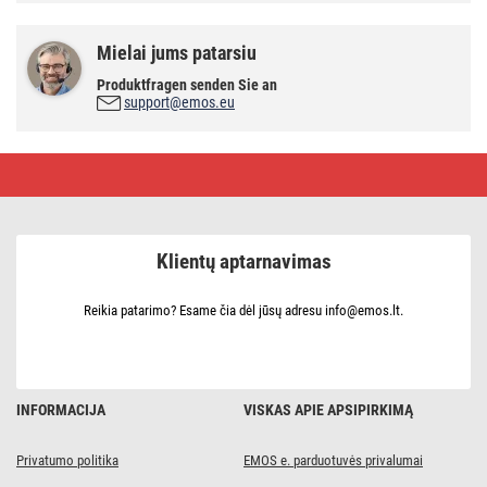
Mielai jums patarsiu
Produktfragen senden Sie an
support@emos.eu
LED
prožektorius
SIMMI
8
cm,
5
Klientų aptarnavimas
W,
šiltai
baltas
Reikia patarimo? Esame čia dėl jūsų adresu info@emos.lt.
INFORMACIJA
VISKAS APIE APSIPIRKIMĄ
Privatumo politika
EMOS e. parduotuvės privalumai