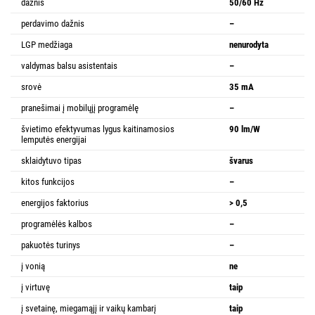
dažnis
50/60 Hz
perdavimo dažnis
–
LGP medžiaga
nenurodyta
valdymas balsu asistentais
–
srovė
35 mA
pranešimai į mobilųjį programėlę
–
švietimo efektyvumas lygus kaitinamosios
90 lm/W
lemputės energijai
sklaidytuvo tipas
švarus
kitos funkcijos
–
energijos faktorius
> 0,5
programėlės kalbos
–
pakuotės turinys
–
į vonią
ne
į virtuvę
taip
į svetainę, miegamąjį ir vaikų kambarį
taip