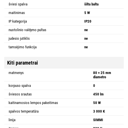
šviesi spalva
šilta balta
maitinimas
5 W
IP kategorija
IP20
nuotolinio valdymo pultas
ne
judesio jutiklis
ne
tamsėjimo funkcija
ne
Kiti parametrai
matmenys
80 × 25 mm
diametro
korpuso spalva
0
šviesos srautas
450 lm
kaitinamosios lempos pakeitimas
50 W
spalvos temperatūra
3 000 K
linija
SIMMI