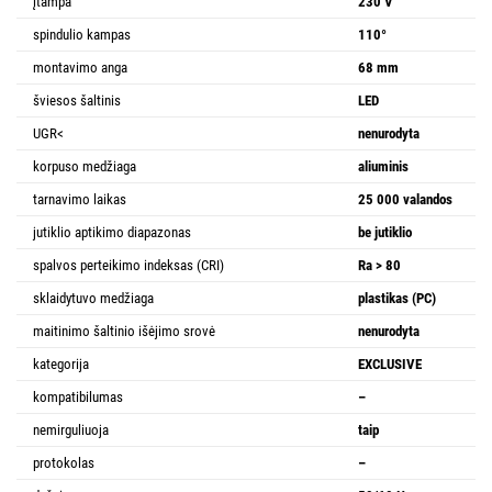
įtampa
230 V
spindulio kampas
110°
montavimo anga
68 mm
šviesos šaltinis
LED
UGR<
nenurodyta
korpuso medžiaga
aliuminis
tarnavimo laikas
25 000 valandos
jutiklio aptikimo diapazonas
be jutiklio
spalvos perteikimo indeksas (CRI)
Ra > 80
sklaidytuvo medžiaga
plastikas (PC)
maitinimo šaltinio išėjimo srovė
nenurodyta
kategorija
EXCLUSIVE
kompatibilumas
–
nemirguliuoja
taip
protokolas
–