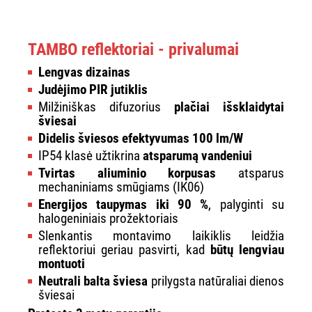
TAMBO reflektoriai - privalumai
Lengvas dizainas
Judėjimo PIR jutiklis
Milžiniškas difuzorius
plačiai išsklaidytai
šviesai
Didelis šviesos efektyvumas 100 lm/W
IP54 klasė užtikrina
atsparumą vandeniui
Tvirtas aliuminio korpusas
atsparus
mechaniniams smūgiams (IK06)
Energijos taupymas iki 90 %
, palyginti su
halogeniniais prožektoriais
Slenkantis montavimo laikiklis leidžia
reflektoriui geriau pasvirti, kad
būtų lengviau
montuoti
Neutrali balta šviesa
prilygsta natūraliai dienos
šviesai