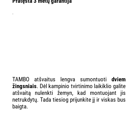
Pratęsta 3 metų garantija
.
TAMBO atšvaitus lengva sumontuoti
dviem
žingsniais
. Dėl kampinio tvirtinimo laikiklio galite
atšvaitą nulenkti žemyn, kad montuojant jis
netrukdytų. Tada tiesiog prijunkite jį ir viskas bus
baigta.