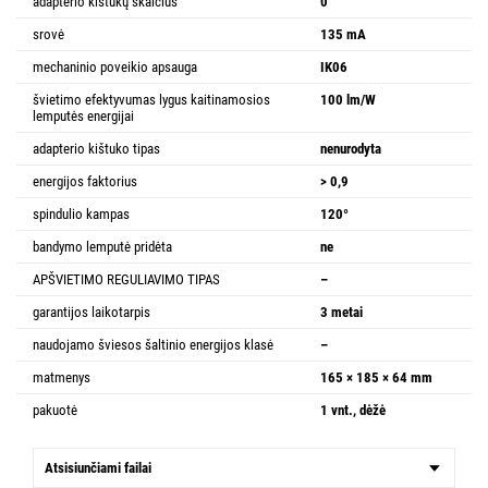
adapterio kištukų skaičius
0
srovė
135 mA
mechaninio poveikio apsauga
IK06
švietimo efektyvumas lygus kaitinamosios
100 lm/W
lemputės energijai
adapterio kištuko tipas
nenurodyta
energijos faktorius
> 0,9
spindulio kampas
120°
bandymo lemputė pridėta
ne
APŠVIETIMO REGULIAVIMO TIPAS
–
garantijos laikotarpis
3 metai
naudojamo šviesos šaltinio energijos klasė
–
matmenys
165 × 185 × 64 mm
pakuotė
1 vnt., dėžė
Atsisiunčiami failai