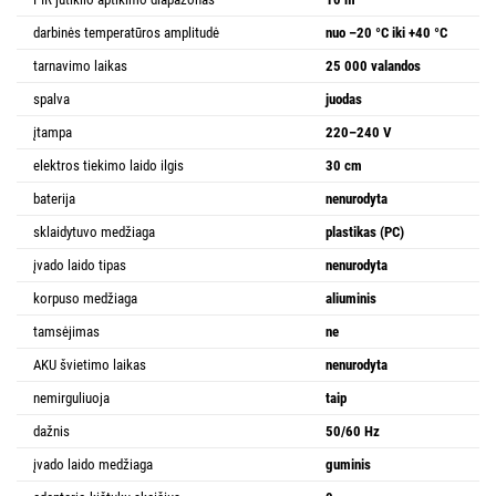
darbinės temperatūros amplitudė
nuo –20 °C iki +40 °C
tarnavimo laikas
25 000 valandos
spalva
juodas
įtampa
220–240 V
elektros tiekimo laido ilgis
30 cm
baterija
nenurodyta
sklaidytuvo medžiaga
plastikas (PC)
įvado laido tipas
nenurodyta
korpuso medžiaga
aliuminis
tamsėjimas
ne
AKU švietimo laikas
nenurodyta
nemirguliuoja
taip
dažnis
50/60 Hz
įvado laido medžiaga
guminis