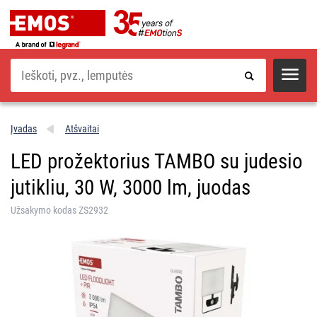
Paieška
Įvadas
Atšvaitai
LED prožektorius TAMBO su judesio
jutikliu, 30 W, 3000 lm, juodas
Užsakymo kodas ZS2932