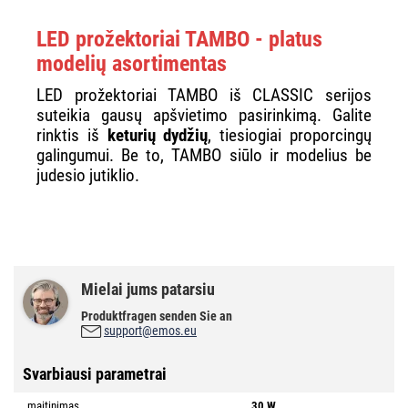
LED prožektoriai TAMBO - platus
modelių asortimentas
LED prožektoriai TAMBO iš CLASSIC serijos
suteikia gausų apšvietimo pasirinkimą. Galite
rinktis iš
keturių dydžių
, tiesiogiai proporcingų
galingumui. Be to, TAMBO siūlo ir modelius be
judesio jutiklio.
Mielai jums patarsiu
Produktfragen senden Sie an
support@emos.eu
Svarbiausi parametrai
maitinimas
30 W