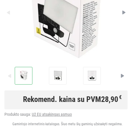
€
Rekomend. kaina su PVM
28,90
Produkto sauga:
Už EU atsakingas asmuo
Gamintojo internetinis katalogas. Šiuo metu šių gaminių užsisakyti negalima.