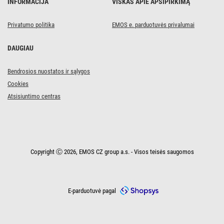
INFORMACIJA
VISKAS APIE APSIPIRKIMĄ
Privatumo politika
EMOS e. parduotuvės privalumai
DAUGIAU
Bendrosios nuostatos ir sąlygos
Cookies
Atsisiuntimo centras
Copyright Ⓒ 2026, EMOS CZ group a.s. - Visos teisės saugomos
E-parduotuvė pagal