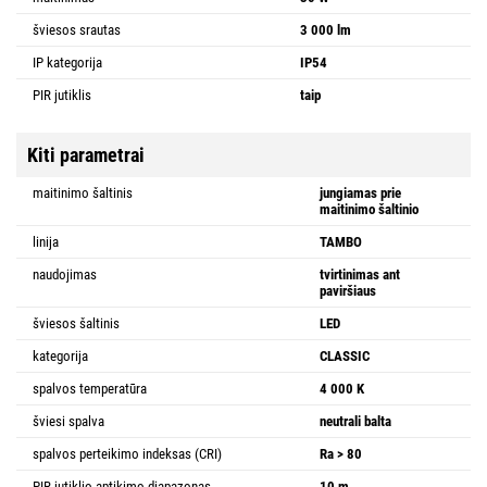
šviesos srautas
3 000 lm
IP kategorija
IP54
PIR jutiklis
taip
Kiti parametrai
maitinimo šaltinis
jungiamas prie
maitinimo šaltinio
linija
TAMBO
naudojimas
tvirtinimas ant
paviršiaus
šviesos šaltinis
LED
kategorija
CLASSIC
spalvos temperatūra
4 000 K
šviesi spalva
neutrali balta
spalvos perteikimo indeksas (CRI)
Ra > 80
PIR jutiklio aptikimo diapazonas
10 m