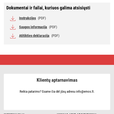
Dokumentai ir failai, kuriuos galima atsisiųsti
Instrukcijos
(PDF)
Saugos informacija
(PDF)
Atitikties deklaracija
(PDF)
LED
prožektorius
TAMBO
su
judesio
jutikliu,
Klientų aptarnavimas
30
W,
3000
lm,
Reikia patarimo? Esame čia dėl jūsų adresu info@emos.lt.
juodas