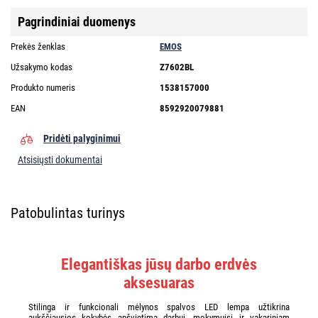
Pagrindiniai duomenys
Prekės ženklas
EMOS
Užsakymo kodas
Z7602BL
Produkto numeris
1538157000
EAN
8592920079881
Pridėti palyginimui
Atsisiųsti dokumentai
Patobulintas turinys
Elegantiškas jūsų darbo erdvės
aksesuaras
Stilinga ir funkcionali mėlynos spalvos LED lempa užtikrina
aukščiausios kokybės apšvietimą darbui, mokymuisi ir vakariniam