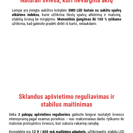
Natūrali šviesa, kuri nevargina akių
Lempa yra įrengta aukštos kokybės
SMD LED lustais su aukštu spalvų
atkūrimo indeksu
, kurie užtikrina tikslų spalvų atkūrimą ir malonią,
stabilią šviesą be mirgėjimo.
Momentinis įjungimas iki 100 % ryškumo
užtikrina, kad galėsite pradėti dirbti iš karto, nelaukdami.
Sklandus apšvietimo reguliavimas ir
stabilus maitinimas
Dėka
3 pakopų apšvietimo reguliavimo
galėsite lengvai nustatyti šviesos
intensyvumą pagal esamus poreikius – nuo maksimalaus darbo ryškumo iki
maloniai prislopintos šviesos, kuri sukuria vakarinę ramybę.
Komplekte yra
12 V / 400 mA maitinimo adapteris
, užtikrinantis stabilų LED