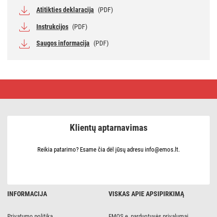
Atitikties deklaracija
(PDF)
Instrukcijos
(PDF)
Saugos informacija
(PDF)
LED
stalinis
šviestuvas
STELLA,
mėlynas
Klientų aptarnavimas
Reikia patarimo? Esame čia dėl jūsų adresu info@emos.lt.
INFORMACIJA
VISKAS APIE APSIPIRKIMĄ
Privatumo politika
EMOS e. parduotuvės privalumai