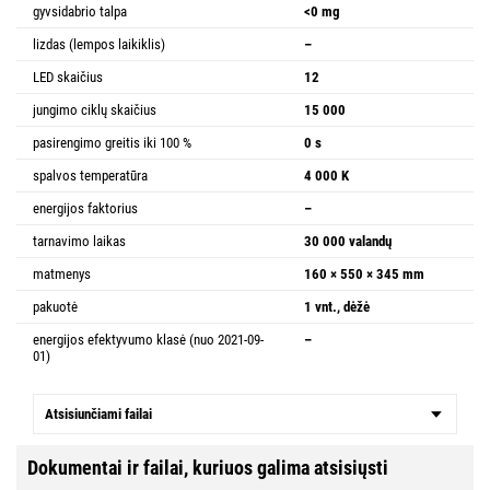
gyvsidabrio talpa
<0 mg
lizdas (lempos laikiklis)
–
LED skaičius
12
jungimo ciklų skaičius
15 000
pasirengimo greitis iki 100 %
0 s
spalvos temperatūra
4 000 K
energijos faktorius
–
tarnavimo laikas
30 000 valandų
matmenys
160 × 550 × 345 mm
pakuotė
1 vnt., dėžė
energijos efektyvumo klasė (nuo 2021-09-
–
01)
Atsisiunčiami failai
Dokumentai ir failai, kuriuos galima atsisiųsti