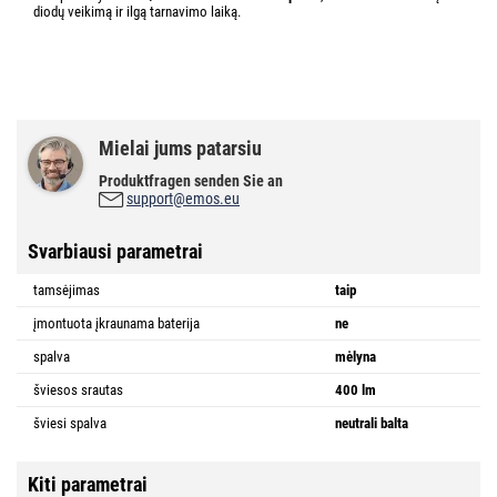
diodų veikimą ir ilgą tarnavimo laiką.
Mielai jums patarsiu
Produktfragen senden Sie an
support@emos.eu
Svarbiausi parametrai
tamsėjimas
taip
įmontuota įkraunama baterija
ne
spalva
mėlyna
šviesos srautas
400 lm
šviesi spalva
neutrali balta
Kiti parametrai