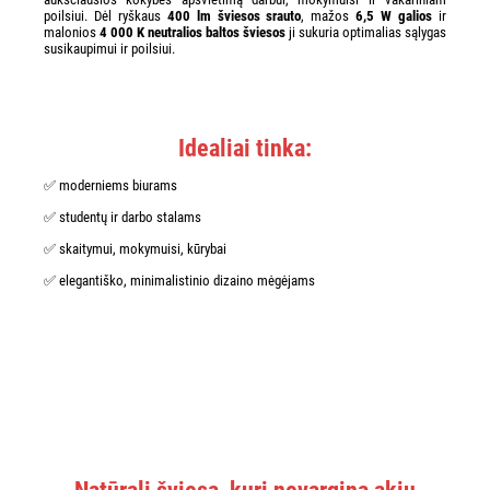
poilsiui. Dėl ryškaus
400 lm šviesos srauto
, mažos
6,5 W galios
ir
malonios
4 000 K neutralios baltos šviesos
ji sukuria optimalias sąlygas
susikaupimui ir poilsiui.
Idealiai tinka:
✅ moderniems biurams
✅ studentų ir darbo stalams
✅ skaitymui, mokymuisi, kūrybai
✅ elegantiško, minimalistinio dizaino mėgėjams