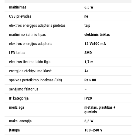
maitinimas
6,5 W
USB prievadas
ne
elektros energijos adapteris pridėtas
taip
maitinimo šaltinio tipas
elektrinis tinklas
elektros energijos adapteris
12 V/400 mA
LED lustas
SMD
elektros tiekimo laido ilgis
1,7 m
energijos efektyvumo klasė
A+
spalvos perteikimo indeksas (CRI)
Ra > 80
senėjimo faktorius
–
IP kategorija
IP20
medžiaga
metalas, plastikas +
guminis
maks. energija
6,5 W
įtampa
100–240 V