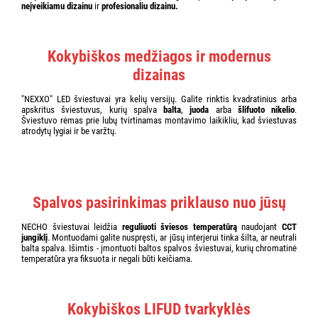
neįveikiamu dizainu
ir
profesionaliu dizainu.
Kokybiškos medžiagos ir modernus
dizainas
"NEXXO" LED šviestuvai yra kelių versijų. Galite rinktis kvadratinius arba
apskritus šviestuvus, kurių spalva
balta
,
juoda
arba
šlifuoto nikelio
.
Šviestuvo rėmas prie lubų tvirtinamas montavimo laikikliu, kad šviestuvas
atrodytų lygiai ir be varžtų.
Spalvos pasirinkimas priklauso nuo jūsų
NECHO šviestuvai leidžia
reguliuoti šviesos temperatūrą
naudojant
CCT
jungiklį
. Montuodami galite nuspręsti, ar jūsų interjerui tinka šilta, ar neutrali
balta spalva. Išimtis - įmontuoti baltos spalvos šviestuvai, kurių chromatinė
temperatūra yra fiksuota ir negali būti keičiama.
Kokybiškos LIFUD tvarkyklės