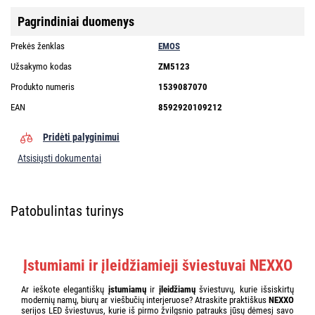
Pagrindiniai duomenys
Prekės ženklas
EMOS
Užsakymo kodas
ZM5123
Produkto numeris
1539087070
EAN
8592920109212
Pridėti palyginimui
Atsisiųsti dokumentai
Patobulintas turinys
Įstumiami ir įleidžiamieji šviestuvai NEXXO
Ar ieškote elegantiškų
įstumiamų
ir
įleidžiamų
šviestuvų, kurie išsiskirtų
modernių namų, biurų ar viešbučių interjeruose? Atraskite praktiškus
NEXXO
serijos LED šviestuvus, kurie iš pirmo žvilgsnio patrauks jūsų dėmesį savo