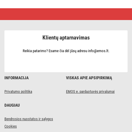
LED
šviestuvas
NEXXO
baltas,
12
cm,
Klientų aptarnavimas
7,6
W,
šiltai
/
Reikia patarimo? Esame čia dėl jūsų adresu info@emos.lt.
neutraliai
baltas
INFORMACIJA
VISKAS APIE APSIPIRKIMĄ
Privatumo politika
EMOS e. parduotuvės privalumai
DAUGIAU
Bendrosios nuostatos ir sąlygos
Cookies