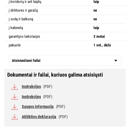
į koridorių ir ant laiptų
taip
į dirbtuves ir garažą
ne
į sodą ir balkoną
ne
į kabinetą
taip
garantijos laikotarpis
3 metai
pakuotė
1 vnt., dėžė
Atsisiunčiami failai
Dokumentai ir failai, kuriuos galima atsisiųsti
Instrukcijos
(PDF)
Instrukcijos
(PDF)
Saugos informacija
(PDF)
Atitikties deklaracija
(PDF)