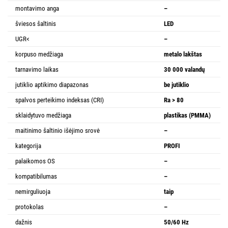
montavimo anga
–
šviesos šaltinis
LED
UGR<
–
korpuso medžiaga
metalo lakštas
tarnavimo laikas
30 000 valandų
jutiklio aptikimo diapazonas
be jutiklio
spalvos perteikimo indeksas (CRI)
Ra > 80
sklaidytuvo medžiaga
plastikas (PMMA)
maitinimo šaltinio išėjimo srovė
–
kategorija
PROFI
palaikomos OS
–
kompatibilumas
–
nemirguliuoja
taip
protokolas
–
dažnis
50/60 Hz