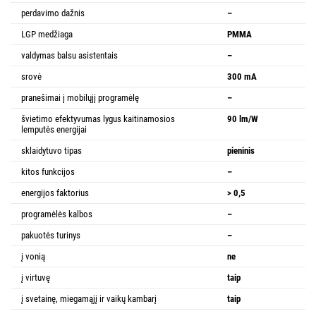
perdavimo dažnis
–
LGP medžiaga
PMMA
valdymas balsu asistentais
–
srovė
300 mA
pranešimai į mobilųjį programėlę
–
švietimo efektyvumas lygus kaitinamosios
90 lm/W
lemputės energijai
sklaidytuvo tipas
pieninis
kitos funkcijos
–
energijos faktorius
> 0,5
programėlės kalbos
–
pakuotės turinys
–
į vonią
ne
į virtuvę
taip
į svetainę, miegamąjį ir vaikų kambarį
taip