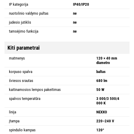
IP kategorija
IP40/IP20
nuotolinio valdymo pultas
ne
judesio jutiklis
ne
tamsėjimo funkcija
ne
Kiti parametrai
matmenys
120 × 40 mm
diametro
korpuso spalva
baltas
šviesos srautas
680 lm
kaitinamosios lempos pakeitimas
50 W
spalvos temperatūra
3 000/3 500/4
000 K
linija
NEXXO
įtampa
220–240 V
spindulio kampas
120°