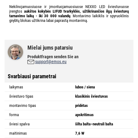
Nekilnojamuosiuose ir įmontuojamuosiuose NEXXO LED šviestuvuose
įrengtos
aukštos kokybės LIFUD tvarkyklės, užtikrinančios ilgą šviestuvų
tarnavimo laiką - iki 30 000 valandų
. Montavimo laikiklis ir spyruoklinis
gnybtų blokas užtikrina labai paprastą montavimą.
Mielai jums patarsiu
Produktfragen senden Sie an
support@emos.eu
Svarbiausi parametrai
laikymas
lubos / siena
šviestuvo tipas
klasikinis šviestuvas
montavimo tipas
pridėtas
forma
apskritimas
šviesi spalva
šilta balta–neutrali balta
maitinimas
7,6 W