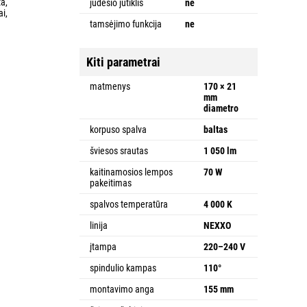
ta,
judesio jutiklis
ne
ai,
.
tamsėjimo funkcija
ne
Kiti parametrai
matmenys
170 × 21
mm
diametro
korpuso spalva
baltas
šviesos srautas
1 050 lm
kaitinamosios lempos
70 W
pakeitimas
spalvos temperatūra
4 000 K
linija
NEXXO
įtampa
220–240 V
spindulio kampas
110°
montavimo anga
155 mm