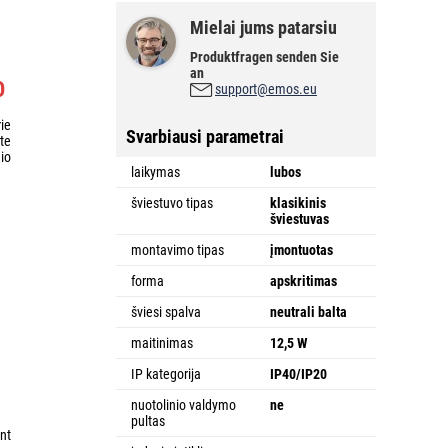
Mielai jums patarsiu
Produktfragen senden Sie
an
O
support@emos.eu
ie
Svarbiausi parametrai
te
io
laikymas
lubos
šviestuvo tipas
klasikinis
šviestuvas
montavimo tipas
įmontuotas
forma
apskritimas
šviesi spalva
neutrali balta
maitinimas
12,5 W
IP kategorija
IP40/IP20
nuotolinio valdymo
ne
pultas
nt