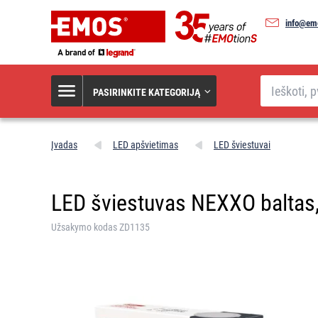
info@emo
Paieška
PASIRINKITE KATEGORIJĄ
Įvadas
LED apšvietimas
LED šviestuvai
LED šviestuvas NEXXO baltas, 
Užsakymo kodas ZD1135