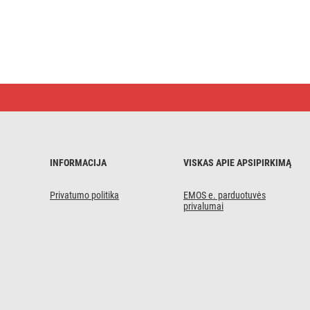
LED
šviestuvas
NEXXO
baltas,
17
cm,
12,5
INFORMACIJA
VISKAS APIE APSIPIRKIMĄ
W,
neutraliai
baltas
Privatumo politika
EMOS e. parduotuvės
privalumai