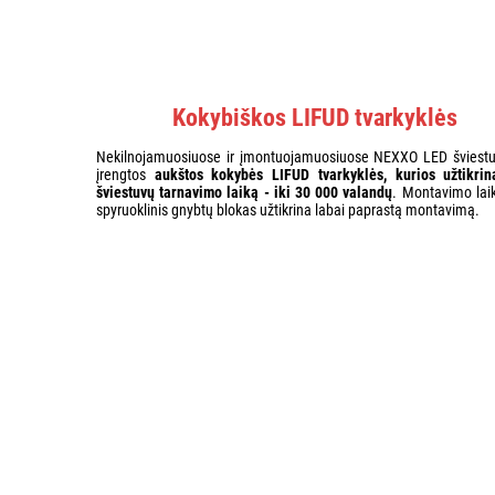
Kokybiškos LIFUD tvarkyklės
Nekilnojamuosiuose ir įmontuojamuosiuose NEXXO LED šviest
įrengtos
aukštos kokybės LIFUD tvarkyklės, kurios užtikrin
šviestuvų tarnavimo laiką - iki 30 000 valandų
. Montavimo laiki
spyruoklinis gnybtų blokas užtikrina labai paprastą montavimą.