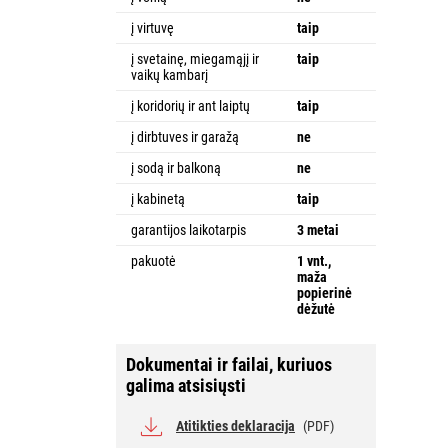
į virtuvę
taip
į svetainę, miegamąjį ir
taip
vaikų kambarį
į koridorių ir ant laiptų
taip
į dirbtuves ir garažą
ne
į sodą ir balkoną
ne
į kabinetą
taip
garantijos laikotarpis
3 metai
pakuotė
1 vnt.,
maža
popierinė
dėžutė
Dokumentai ir failai, kuriuos
galima atsisiųsti
Atitikties deklaracija
(PDF)