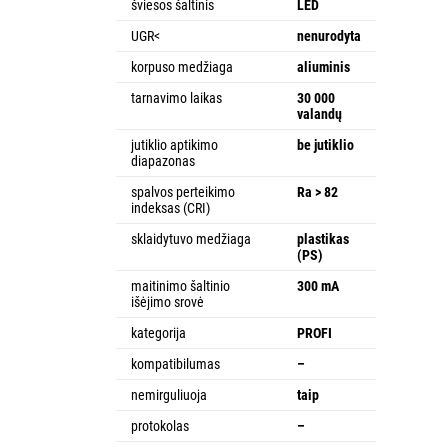
šviesos šaltinis
LED
UGR<
nenurodyta
korpuso medžiaga
aliuminis
tarnavimo laikas
30 000
valandų
jutiklio aptikimo
be jutiklio
diapazonas
spalvos perteikimo
Ra > 82
indeksas (CRI)
sklaidytuvo medžiaga
plastikas
(PS)
maitinimo šaltinio
300 mA
išėjimo srovė
kategorija
PROFI
kompatibilumas
–
nemirguliuoja
taip
protokolas
–