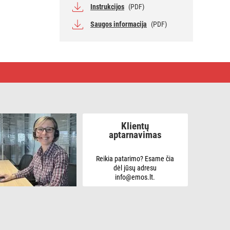
Instrukcijos
(PDF)
Saugos informacija
(PDF)
Klientų
aptarnavimas
Reikia patarimo? Esame čia
dėl jūsų adresu
info@emos.lt.