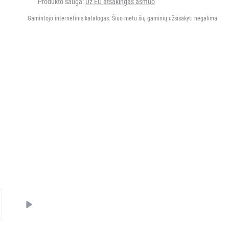
Produkto sauga:
Už EU atsakingas asmuo
Gamintojo internetinis katalogas. Šiuo metu šių gaminių užsisakyti negalima.