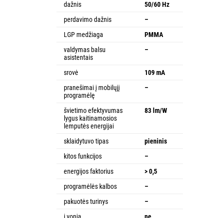
dažnis
50/60 Hz
perdavimo dažnis
–
LGP medžiaga
PMMA
valdymas balsu
–
asistentais
srovė
109 mA
pranešimai į mobilųjį
–
programėlę
švietimo efektyvumas
83 lm/W
lygus kaitinamosios
lemputės energijai
sklaidytuvo tipas
pieninis
kitos funkcijos
–
energijos faktorius
> 0,5
programėlės kalbos
–
pakuotės turinys
–
į vonią
ne