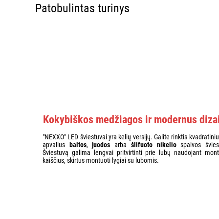
Patobulintas turinys
Kokybiškos medžiagos ir modernus diza
"NEXXO" LED šviestuvai yra kelių versijų. Galite rinktis kvadratini
apvalius
baltos
,
juodos
arba
šlifuoto nikelio
spalvos švies
Šviestuvą galima lengvai pritvirtinti prie lubų naudojant mon
kaiščius, skirtus montuoti lygiai su lubomis.