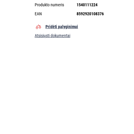
Produkto numeris
1540111224
EAN
8592920108376
Pridėti palyginimui
Atsisiųsti dokumentai