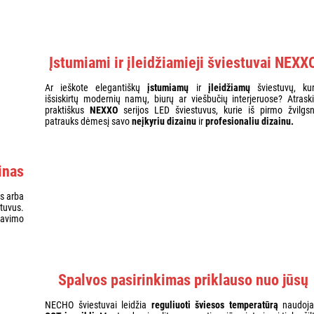
Įstumiami ir įleidžiamieji šviestuvai NEXX
Ar ieškote elegantiškų
įstumiamų
ir
įleidžiamų
šviestuvų, kur
išsiskirtų modernių namų, biurų ar viešbučių interjeruose? Atraski
praktiškus
NEXXO
serijos LED šviestuvus, kurie iš pirmo žvilgsn
patrauks dėmesį savo
neįkyriu dizainu
ir
profesionaliu dizainu.
inas
us arba
tuvus.
tavimo
Spalvos pasirinkimas priklauso nuo jūsų
NECHO šviestuvai leidžia
reguliuoti šviesos temperatūrą
naudoja