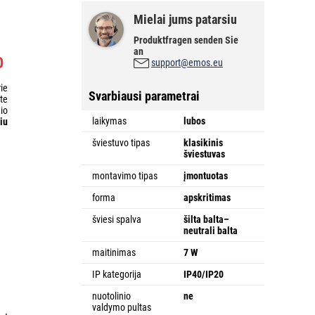
Mielai jums patarsiu
Produktfragen senden Sie
an
O
support@emos.eu
ie
Svarbiausi parametrai
te
io
laikymas
lubos
iu
šviestuvo tipas
klasikinis
šviestuvas
montavimo tipas
įmontuotas
forma
apskritimas
šviesi spalva
šilta balta–
neutrali balta
maitinimas
7 W
IP kategorija
IP40/IP20
nuotolinio
ne
valdymo pultas