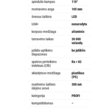
spindulio kampas
110°
montavimo anga
105 mm
šviesos šaltinis
LED
UGR<
nenurodyta
korpuso medžiaga
aliuminis
tarnavimo laikas
30 000
valandų
jutiklio aptikimo
be jutiklio
diapazonas
spalvos perteikimo
Ra > 82
indeksas (CRI)
sklaidytuvo medžiaga
plastikas
(PS)
maitinimo šaltinio
300 mA
išėjimo srovė
kategorija
PROFI
kompatibilumas
–