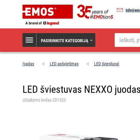
info@emo
Paieška
PASIRINKITE KATEGORIJĄ
Įvadas
LED apšvietimas
LED šviestuvai
LED šviestuvas NEXXO juodas, 1
Užsakymo kodas ZD1323