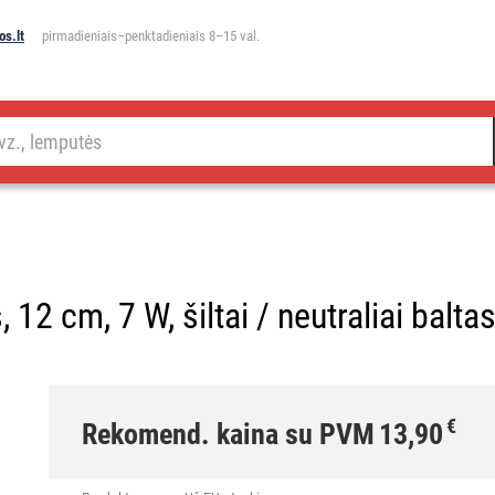
s.lt
pirmadieniais–penktadieniais 8–15 val.
2 cm, 7 W, šiltai / neutraliai balta
€
Rekomend. kaina su PVM
13,90