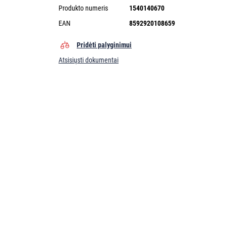
Produkto numeris
1540140670
EAN
8592920108659
Pridėti palyginimui
Atsisiųsti dokumentai