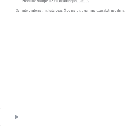
Produkto sauga:
Už EU atsakingas asmuo
Gamintojo internetinis katalogas. Šiuo metu šių gaminių užsisakyti negalima.