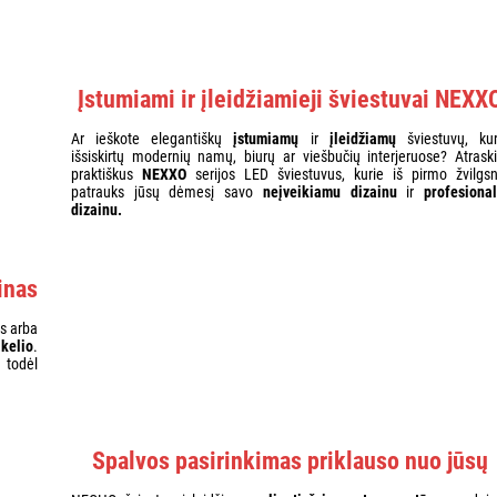
Įstumiami ir įleidžiamieji šviestuvai NEXX
Ar ieškote elegantiškų
įstumiamų
ir
įleidžiamų
šviestuvų, kur
išsiskirtų modernių namų, biurų ar viešbučių interjeruose? Atraski
praktiškus
NEXXO
serijos LED šviestuvus, kurie iš pirmo žvilgsn
patrauks jūsų dėmesį savo
neįveikiamu dizainu
ir
profesional
dizainu.
inas
us arba
ikelio
.
 todėl
Spalvos pasirinkimas priklauso nuo jūsų