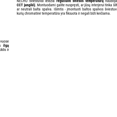
NECHO šviestuvai leidžia
reguliuoti šviesos temperatūrą
naudoja
CCT jungiklį
. Montuodami galite nuspręsti, ar jūsų interjerui tinka šil
ar neutrali balta spalva. Išimtis - įmontuoti baltos spalvos šviestuv
kurių chromatinė temperatūra yra fiksuota ir negali būti keičiama.
uvuose
s ilgą
klis ir