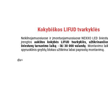
Kokybiškos LIFUD tvarkyklės
Nekilnojamuosiuose ir įmontuojamuosiuose NEXXO LED šviest
įrengtos
aukštos kokybės LIFUD tvarkyklės, užtikrinančio
šviestuvų tarnavimo laiką - iki 30 000 valandų
. Montavimo laiki
spyruoklinis gnybtų blokas užtikrina labai paprastą montavimą.
div>