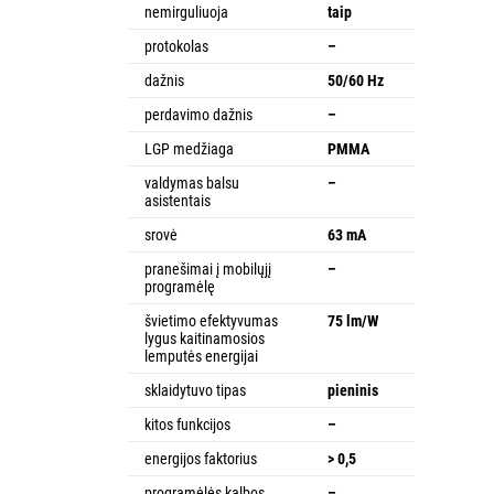
nemirguliuoja
taip
protokolas
–
dažnis
50/60 Hz
perdavimo dažnis
–
LGP medžiaga
PMMA
valdymas balsu
–
asistentais
srovė
63 mA
pranešimai į mobilųjį
–
programėlę
švietimo efektyvumas
75 lm/W
lygus kaitinamosios
lemputės energijai
sklaidytuvo tipas
pieninis
kitos funkcijos
–
energijos faktorius
> 0,5
programėlės kalbos
–