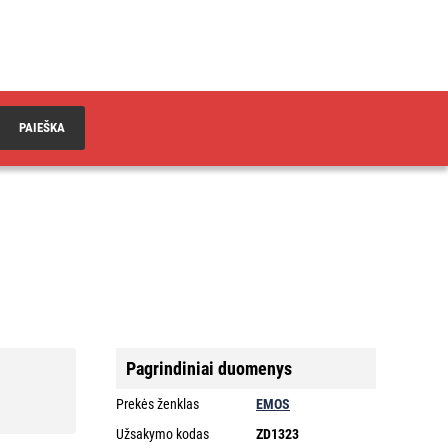
PAIEŠKA
s
Pagrindiniai duomenys
Prekės ženklas
EMOS
Užsakymo kodas
ZD1323