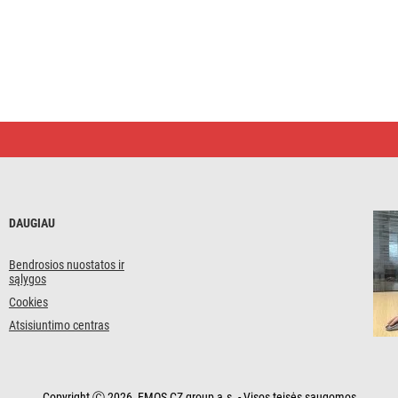
DAUGIAU
Bendrosios nuostatos ir
sąlygos
Cookies
Atsisiuntimo centras
Copyright Ⓒ 2026, EMOS CZ group a.s. - Visos teisės saugomos