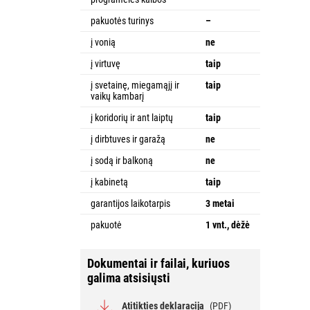
pakuotės turinys
–
į vonią
ne
į virtuvę
taip
į svetainę, miegamąjį ir
taip
vaikų kambarį
į koridorių ir ant laiptų
taip
į dirbtuves ir garažą
ne
į sodą ir balkoną
ne
į kabinetą
taip
garantijos laikotarpis
3 metai
pakuotė
1 vnt., dėžė
Dokumentai ir failai, kuriuos
galima atsisiųsti
Atitikties deklaracija
(PDF)