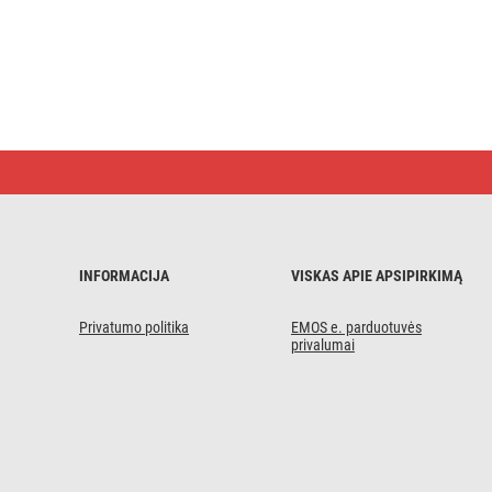
LED
šviestuvas
NEXXO
juodas,
12
cm,
7
INFORMACIJA
VISKAS APIE APSIPIRKIMĄ
W,
šiltai
/
Privatumo politika
EMOS e. parduotuvės
neutraliai
privalumai
baltas