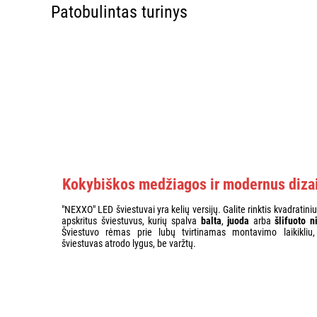
Patobulintas turinys
Kokybiškos medžiagos ir modernus diza
"NEXXO" LED šviestuvai yra kelių versijų. Galite rinktis kvadratini
apskritus šviestuvus, kurių spalva
balta
,
juoda
arba
šlifuoto n
Šviestuvo rėmas prie lubų tvirtinamas montavimo laikikliu,
šviestuvas atrodo lygus, be varžtų.