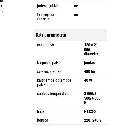
nt
ta,
judesio jutiklis
ne
ai,
tamsėjimo
ne
funkcija
Kiti parametrai
matmenys
120 × 21
mm
diametro
korpuso spalva
juodas
šviesos srautas
480 lm
kaitinamosios lempos
40 W
pakeitimas
spalvos temperatūra
3 000/3
500/4 000
K
linija
NEXXO
įtampa
220–240 V