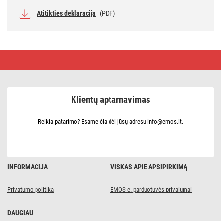
Atitikties deklaracija
(PDF)
Linijinė
jungtis
su
svertais
2×
0,2–
Klientų aptarnavimas
4
mm2,
10
vnt
Reikia patarimo? Esame čia dėl jūsų adresu info@emos.lt.
INFORMACIJA
VISKAS APIE APSIPIRKIMĄ
Privatumo politika
EMOS e. parduotuvės privalumai
DAUGIAU