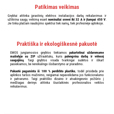
Patikimas veikimas
Gnybtai atitinka įprastinių elektros instaliacijos darbų reikalavimus ir
užtikrina saugų veikimą esant
nominaliai srovei iki 32 A ir įtampai 450 V
.
Jie tinka plačiam naudojimo spektrui tiek namų, tiek profesinėje aplinkoje.
Praktiška ir ekologiškesnė pakuotė
EMOS jungiamosios gnybtos tiekiamos
pakartotinai uždaromame
maišelyje su ZIP
užtrauktuku, kuris
palengvina darbą ir vėlesnį
saugojimą
. Taigi gnybtos visada tvarkingai sudėtos ir iškart
pasiekiamos, be nereikalingo išsibarstymo ar praradimo.
Pakuotė pagaminta iš 100 % perdirbto plastiko
, todėl prisideda prie
aplinkos taršos mažinimo, neigiamai nepaveikdama jos funkcionalumo
ir patvarumo. Taigi praktiško dizaino ir atsakingesnio požiūrio į
medžiagas derinys atitinka šiuolaikinės profesionalios veiklos
reikalavimus.