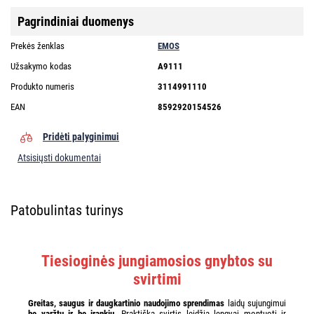
Pagrindiniai duomenys
Prekės ženklas
EMOS
Užsakymo kodas
A9111
Produkto numeris
3114991110
EAN
8592920154526
Pridėti palyginimui
Atsisiųsti dokumentai
Patobulintas turinys
Tiesioginės jungiamosios gnybtos su
svirtimi
Greitas, saugus ir daugkartinio naudojimo sprendimas
laidų sujungimui
be varžtų ir be įrankių
. Praktiška svirtis leidžia lengvai montuoti ir