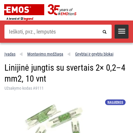
Paieška
Įvadas
Montavimo medžiaga
Gnybtai ir gnybtų blokai
Linijinė jungtis su svertais 2× 0,2–4
mm2, 10 vnt
Užsakymo kodas A9111
NAUJIENOS