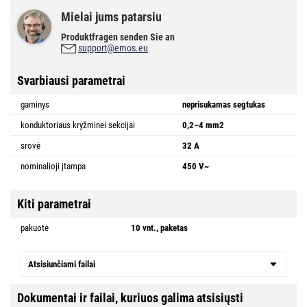
Mielai jums patarsiu
Produktfragen senden Sie an
support@emos.eu
Svarbiausi parametrai
gaminys
neprisukamas segtukas
konduktoriaus kryžminei sekcijai
0,2–4 mm2
srovė
32 A
nominalioji įtampa
450 V~
Kiti parametrai
pakuotė
10 vnt., paketas
Atsisiunčiami failai
Dokumentai ir failai, kuriuos galima atsisiųsti