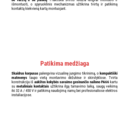
išmontuoti, o spyruoklinis mechanizmas užtikrina tvirtą ir patikimą
kontaktą kiekvieną kartą montuojant.
Patikima medžiaga
Skaidrus korpusas
palengvina vizualinę jungimo tikrinimą, o
kompaktiški
matmenys
taupo vietą montavimo dėžutėse ir skirstyklose. Tvirta
konstrukcija iš
aukštos kokybės savaime gesinančio nailono PA66
kartu
su
metaliniais kontaktais
užtikrina ilgą tarnavimo laiką, saugų veikimą
iki 32 A / 450 V ir patikimą naudojimą namų bei profesionaliose elektros
instaliacijose.