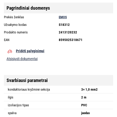
Pagrindiniai duomenys
Prekės ženklas
EMOS
Užsakymo kodas
S18312
Produkto numeris
2413120232
EAN
8595025318671
Pridėti palyginimui
Atsisiųsti dokumentai
Svarbiausi parametrai
konduktoriaus kryžminė sekcija
3× 1,0 mm2
ilgis
2 m
izoliacijos tipas
PVC
spalva
juodas