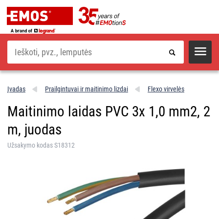
Paieška
Įvadas
Prailgintuvai ir maitinimo lizdai
Flexo virvelės
Maitinimo laidas PVC 3x 1,0 mm2, 2
m, juodas
Užsakymo kodas S18312