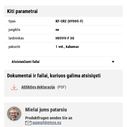
Kiti parametrai
tipas
KF-CR2 (HY005-F)
jungiklis
ne
laidininkas
H05VV-F 3G
pakuotė
1 vnt., kabamas
Atsisiunčiami failai
Dokumentai ir failai, kuriuos galima atsisiųsti
Atitikties deklaracija
(PDF)
Mielai jums patarsiu
Produktfragen senden Sie an
support@emos.eu