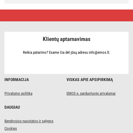
Maitinimo
laidas
PVC
3x
1,0
mm2,
Klientų aptarnavimas
2
m,
juodas
Reikia patarimo? Esame čia dėl jūsų adresu info@emos.lt.
INFORMACIJA
VISKAS APIE APSIPIRKIMĄ
Privatumo politika
EMOS e. parduotuvės privalumai
DAUGIAU
Bendrosios nuostatos ir sąlygos
Cookies