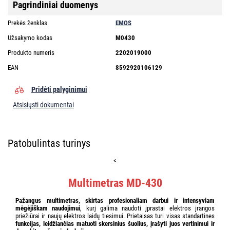
Pagrindiniai duomenys
Prekės ženklas
EMOS
Užsakymo kodas
M0430
Produkto numeris
2202019000
EAN
8592920106129
Pridėti palyginimui
Atsisiųsti dokumentai
Patobulintas turinys
<
Multimetras MD-430
Pažangus multimetras, skirtas profesionaliam darbui ir intensyviam
mėgėjiškam naudojimui
, kurį galima naudoti įprastai elektros įrangos
priežiūrai ir naujų elektros laidų tiesimui. Prietaisas turi visas standartines
funkcijas, leidžiančias matuoti skersinius šuolius, įrašyti juos vertinimui ir