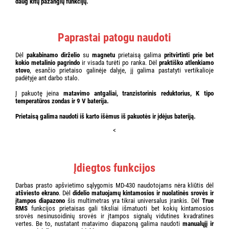
daug kitų pažangių funkcijų.
Paprastai patogu naudoti
Dėl
pakabinamo dirželio
su
magnetu
prietaisą galima
pritvirtinti prie bet
kokio metalinio pagrindo
ir visada turėti po ranka. Dėl
praktiško atlenkiamo
stovo
, esančio prietaiso galinėje dalyje, jį galima pastatyti vertikalioje
padėtyje ant darbo stalo.
Į pakuotę įeina
matavimo antgaliai, tranzistorinis reduktorius, K tipo
temperatūros zondas ir 9 V baterija.
Prietaisą galima naudoti iš karto išėmus iš pakuotės ir įdėjus bateriją.
<
Įdiegtos funkcijos
Darbas prasto apšvietimo sąlygomis MD-430 naudotojams nėra kliūtis dėl
atšviesto ekrano
. Dėl
didelio matuojamų kintamosios ir nuolatinės srovės ir
įtampos diapazono
šis multimetras yra tikrai universalus įrankis. Dėl
True
RMS
funkcijos prietaisas gali tiksliai išmatuoti bet kokių kintamosios
srovės nesinusoidinių srovės ir įtampos signalų vidutines kvadratines
vertes. Be to, nustatant matavimo diapazoną galima naudoti
manualųjį ir