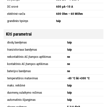
DC srovė
600 µA–10 A
elektrinė varža
600 Ohm – 60 MOhm
grandinės tęsinys
taip
Kiti parametrai
diodų bandymas
taip
tranzistoriaus bandymas
taip
nekontaktinis AC įtampos aptikimas
ne
kontaktinis AC įtampos aptikimas
ne
baterijos bandymas
ne
temperatūros matavimas
-40 °C iki +300 °C
maks. reikšmė
taip
duomenų sulaikymo režimas
taip
automatinis išjungimas
taip
ekrano rodymas
5 3/4 digit