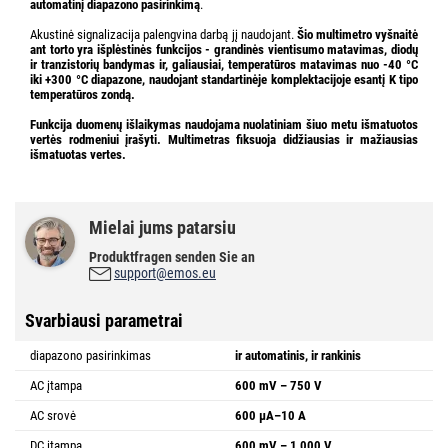
automatinį diapazono pasirinkimą
.
Akustinė signalizacija palengvina darbą jį naudojant.
Šio multimetro vyšnaitė
ant torto yra išplėstinės funkcijos -
grandinės vientisumo matavimas, diodų
ir tranzistorių bandymas ir, galiausiai, temperatūros matavimas nuo -40 °C
iki +300 °C diapazone, naudojant standartinėje komplektacijoje esantį K tipo
temperatūros zondą.
Funkcija
duomenų išlaikymas
naudojama nuolatiniam šiuo metu išmatuotos
vertės rodmeniui įrašyti. Multimetras fiksuoja didžiausias ir mažiausias
išmatuotas vertes.
Mielai jums patarsiu
Produktfragen senden Sie an
support@emos.eu
Svarbiausi parametrai
diapazono pasirinkimas
ir automatinis, ir rankinis
AC įtampa
600 mV – 750 V
AC srovė
600 µA–10 A
DC įtampa
600 mV – 1 000 V