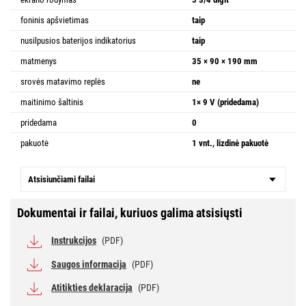
foninis apšvietimas
taip
nusilpusios baterijos indikatorius
taip
matmenys
35 × 90 × 190 mm
srovės matavimo replės
ne
maitinimo šaltinis
1× 9 V (pridedama)
pridedama
0
pakuotė
1 vnt., lizdinė pakuotė
Atsisiunčiami failai
Dokumentai ir failai, kuriuos galima atsisiųsti
Instrukcijos
(PDF)
Saugos informacija
(PDF)
Atitikties deklaracija
(PDF)