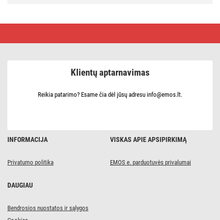
Multimetras
MD-
430
Klientų aptarnavimas
Reikia patarimo? Esame čia dėl jūsų adresu info@emos.lt.
INFORMACIJA
VISKAS APIE APSIPIRKIMĄ
Privatumo politika
EMOS e. parduotuvės privalumai
DAUGIAU
Bendrosios nuostatos ir sąlygos