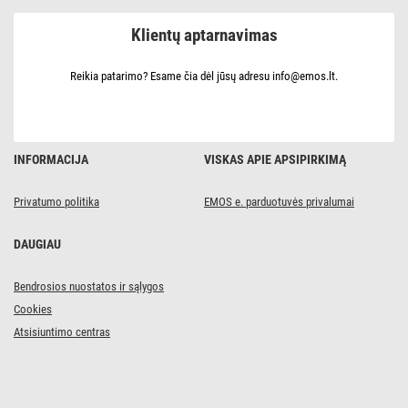
E3070
Klientų aptarnavimas
Reikia patarimo? Esame čia dėl jūsų adresu info@emos.lt.
INFORMACIJA
VISKAS APIE APSIPIRKIMĄ
Privatumo politika
EMOS e. parduotuvės privalumai
DAUGIAU
Bendrosios nuostatos ir sąlygos
Cookies
Atsisiuntimo centras