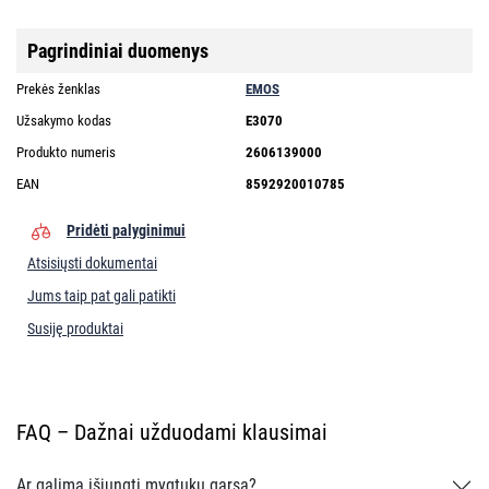
Pagrindiniai duomenys
Prekės ženklas
EMOS
Užsakymo kodas
E3070
Produkto numeris
2606139000
EAN
8592920010785
Pridėti palyginimui
Atsisiųsti dokumentai
Jums taip pat gali patikti
Susiję produktai
FAQ – Dažnai užduodami klausimai
Ar galima išjungti mygtukų garsą?