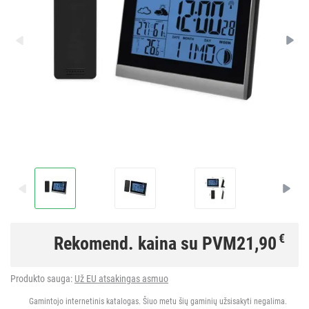
€
Rekomend. kaina su PVM
21,90
Produkto sauga:
Už EU atsakingas asmuo
Gamintojo internetinis katalogas. Šiuo metu šių gaminių užsisakyti negalima.