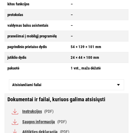
kitos funkcijos
–
protokolas
–
valdymas balsu asistentais
–
pranešimai į mobilųjį programėlę
–
pagrindinio prietaiso dydis
54 × 139 × 101 mm
jutiklio dydis
24 × 44 × 100 mm
pakuotė
1 vnt., maža dėžutė
Atsisiunčiami failai
Dokumentai ir failai, kuriuos galima atsisiųsti
Instrukcijos
(PDF)
Saugos informacija
(PDF)
Atitikties deklaracija
(PDF)