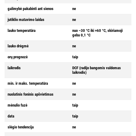
galimybė pakabinti ant sienos
ne
jutiklio matavimo laidas
ne
lauko temperatūra
nuo –30 °C iki +60 °C, skiriamoji
geba 0,1 °C
lauko drėgmė
ne
orų prognozė
taip
laikrodis
DCF (radijo bangomis valdomas
laikrodis)
min. ir maks. temperatūra
ne
nuolatinis foninis apšvietimas
ne
mėnulio fazė
taip
data
taip
slėgio tendencija
ne