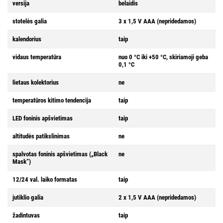
versija
belaidis
stotelės galia
3 x 1,5 V AAA (nepridedamos)
kalendorius
taip
vidaus temperatūra
nuo 0 °C iki +50 °C, skiriamoji geba
0,1 °C
lietaus kolektorius
ne
temperatūros kitimo tendencija
taip
LED foninis apšvietimas
taip
altitudės patikslinimas
ne
spalvotas foninis apšvietimas („Black
ne
Mask“)
12/24 val. laiko formatas
taip
jutiklio galia
2 x 1,5 V AAA (nepridedamos)
žadintuvas
taip