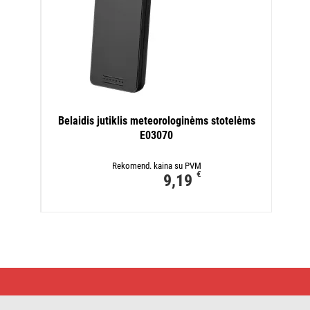
Belaidis jutiklis meteorologinėms stotelėms
E03070
Rekomend. kaina su PVM
€
9,19
Namų
belaidė
meteorologinė
stotelė