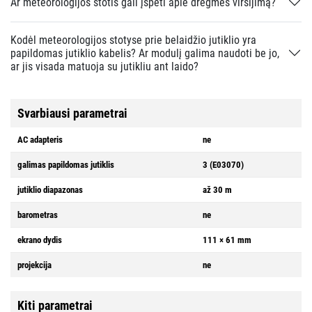
Ar meteorologijos stotis gali įspėti apie drėgmės viršijimą?
Kodėl meteorologijos stotyse prie belaidžio jutiklio yra
papildomas jutiklio kabelis? Ar modulį galima naudoti be jo,
ar jis visada matuoja su jutikliu ant laido?
Svarbiausi parametrai
AC adapteris
ne
galimas papildomas jutiklis
3 (E03070)
jutiklio diapazonas
až 30 m
barometras
ne
ekrano dydis
111 × 61 mm
projekcija
ne
Kiti parametrai