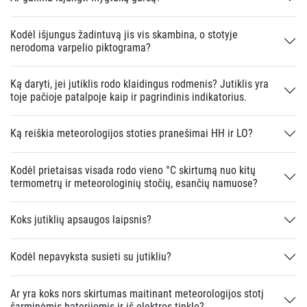
Kodėl išjungus žadintuvą jis vis skambina, o stotyje
nerodoma varpelio piktograma?
Ką daryti, jei jutiklis rodo klaidingus rodmenis? Jutiklis yra
toje pačioje patalpoje kaip ir pagrindinis indikatorius.
Ką reiškia meteorologijos stoties pranešimai HH ir LO?
Kodėl prietaisas visada rodo vieno °C skirtumą nuo kitų
termometrų ir meteorologinių stočių, esančių namuose?
Koks jutiklių apsaugos laipsnis?
Kodėl nepavyksta susieti su jutikliu?
Ar yra koks nors skirtumas maitinant meteorologijos stotį
šarminėmis baterijomis ir iš elektros tinklo?