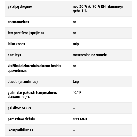
patalpų drėgmė
nuo 20 % iki 90 % RH, skiriamoji
geba 1 %
anemometras
ne
temperatūros įspėjimas
ne
laiko zonos
taip
gaminys
meteorologinė stotelė
visiškai elektroninio ekrano foninis
ne
apšvietimas
atidėti (snaudimas)
taip
galimybė pakeisti temperatūros
°C/°F
vienetus °C/°F
palaikomos OS
–
perdavimo dažnis
433 MHz
kompatibilumas
–