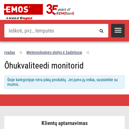
Paieška
Įvadas
Meteorologinės stotys ir žadintuvai
Õhukvaliteedi monitorid
Šioje kategorijoje nėra jokių produktų. Jei jums jų reikia, susisiekite su
mumis.
Õhukvaliteedi
monitorid
Klientų aptarnavimas