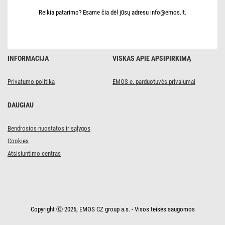
Reikia patarimo? Esame čia dėl jūsų adresu info@emos.lt.
INFORMACIJA
VISKAS APIE APSIPIRKIMĄ
Privatumo politika
EMOS e. parduotuvės privalumai
DAUGIAU
Bendrosios nuostatos ir sąlygos
Cookies
Atsisiuntimo centras
Copyright Ⓒ 2026, EMOS CZ group a.s. - Visos teisės saugomos