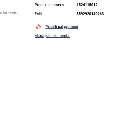
Produkto numeris
1524115012
tu šių gaminių
EAN
8592920149263
Pridėti palyginimui
Atsisiųsti dokumentai