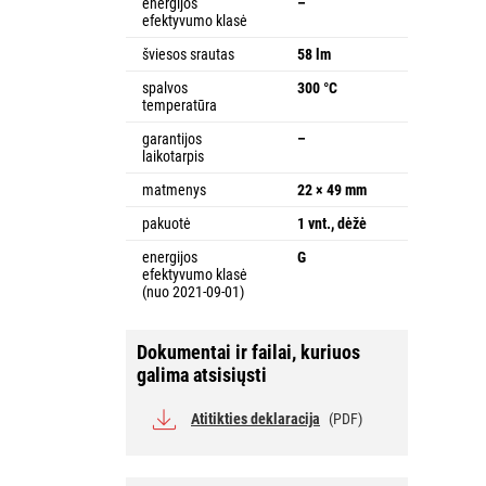
energijos
–
efektyvumo klasė
šviesos srautas
58 lm
spalvos
300 °C
temperatūra
garantijos
–
laikotarpis
matmenys
22 × 49 mm
pakuotė
1 vnt., dėžė
energijos
G
efektyvumo klasė
(nuo 2021-09-01)
Dokumentai ir failai, kuriuos
galima atsisiųsti
Atitikties deklaracija
(PDF)