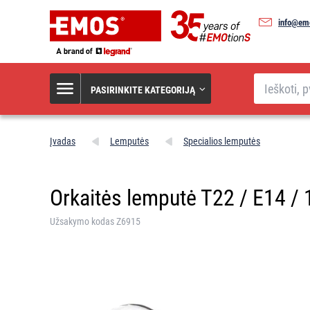
info@emo
Paieška
PASIRINKITE KATEGORIJĄ
Įvadas
Lemputės
Specialios lemputės
Orkaitės lemputė T22 / E14 / 
Užsakymo kodas Z6915