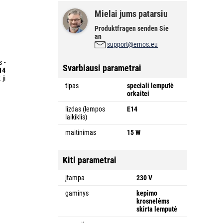
Mielai jums patarsiu
Produktfragen senden Sie
an
support@emos.eu
 -
Svarbiausi parametrai
14
ji
tipas
speciali lemputė
orkaitei
lizdas (lempos
E14
laikiklis)
maitinimas
15 W
Kiti parametrai
įtampa
230 V
gaminys
kepimo
krosnelėms
skirta lemputė