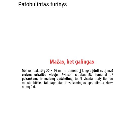
Patobulintas turinys
Mažas, bet galingas
Dėl kompaktiškų 22 × 49 mm matmenų jį lengva
įdėti net į ma
erdves orkaitės viduje
. Šviesos srautas 58 liumenai užt
pakankamą ir malonų apšvietimą
, todėl visada matysite ru
maisto būklę. Tai paprastas ir veiksmingas sprendimas kiek
namų ūkiui.