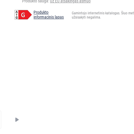
Produkto sauga:
Už EU atsakingas asmuo
Produkto
Gamintojo internetinis katalogas. Šiuo me
informacinis lapas
užsisakyti negalima.