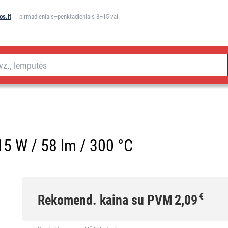
s.lt
pirmadieniais–penktadieniais 8–15 val.
15 W / 58 lm / 300 °C
€
Rekomend. kaina su PVM
2,09