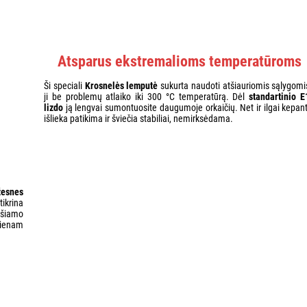
Atsparus ekstremalioms temperatūroms
Ši speciali
Krosnelės lemputė
sukurta naudoti atšiauriomis sąlygomis
ji be problemų atlaiko iki 300 °C temperatūrą. Dėl
standartinio E
lizdo
ją lengvai sumontuosite daugumoje orkaičių. Net ir ilgai kepant 
išlieka patikima ir šviečia stabiliai, nemirksėdama.
žesnes
ikrina
ošiamo
vienam