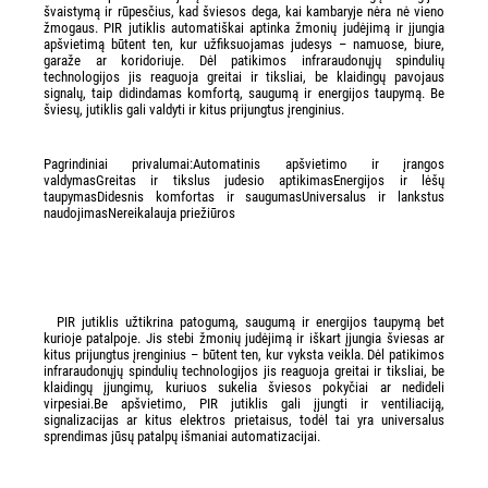
švaistymą ir rūpesčius, kad šviesos dega, kai kambaryje nėra nė vieno
žmogaus. PIR jutiklis automatiškai aptinka žmonių judėjimą ir įjungia
apšvietimą būtent ten, kur užfiksuojamas judesys – namuose, biure,
garaže ar koridoriuje. Dėl patikimos infraraudonųjų spindulių
technologijos jis reaguoja greitai ir tiksliai, be klaidingų pavojaus
signalų, taip didindamas komfortą, saugumą ir energijos taupymą. Be
šviesų, jutiklis gali valdyti ir kitus prijungtus įrenginius.
Pagrindiniai privalumai:Automatinis apšvietimo ir įrangos
valdymasGreitas ir tikslus judesio aptikimasEnergijos ir lėšų
taupymasDidesnis komfortas ir saugumasUniversalus ir lankstus
naudojimasNereikalauja priežiūros
PIR jutiklis užtikrina patogumą, saugumą ir energijos taupymą bet
kurioje patalpoje. Jis stebi žmonių judėjimą ir iškart įjungia šviesas ar
kitus prijungtus įrenginius – būtent ten, kur vyksta veikla. Dėl patikimos
infraraudonųjų spindulių technologijos jis reaguoja greitai ir tiksliai, be
klaidingų įjungimų, kuriuos sukelia šviesos pokyčiai ar nedideli
virpesiai.Be apšvietimo, PIR jutiklis gali įjungti ir ventiliaciją,
signalizacijas ar kitus elektros prietaisus, todėl tai yra universalus
sprendimas jūsų patalpų išmaniai automatizacijai.