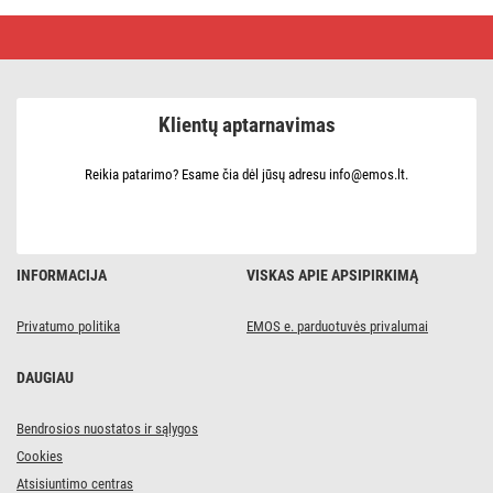
PIR
judesio
jutiklis
IP20,
1200
W,
Klientų aptarnavimas
baltas
Reikia patarimo? Esame čia dėl jūsų adresu info@emos.lt.
INFORMACIJA
VISKAS APIE APSIPIRKIMĄ
Privatumo politika
EMOS e. parduotuvės privalumai
DAUGIAU
Bendrosios nuostatos ir sąlygos
Cookies
Atsisiuntimo centras