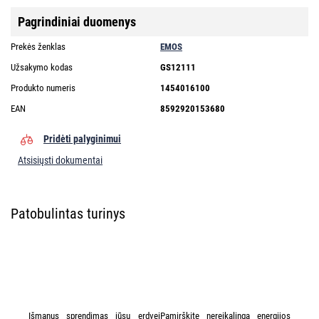
Pagrindiniai duomenys
Prekės ženklas
EMOS
Užsakymo kodas
GS12111
Produkto numeris
1454016100
EAN
8592920153680
Pridėti palyginimui
Atsisiųsti dokumentai
Patobulintas turinys
Išmanus sprendimas jūsų erdveiPamirškite nereikalingą energijos