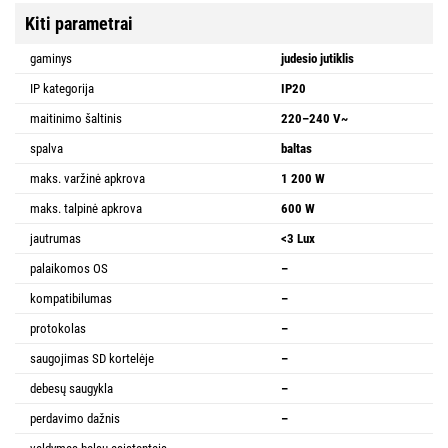
Kiti parametrai
gaminys
judesio jutiklis
IP kategorija
IP20
maitinimo šaltinis
220–240 V~
spalva
baltas
maks. varžinė apkrova
1 200 W
maks. talpinė apkrova
600 W
jautrumas
<3 Lux
palaikomos OS
–
kompatibilumas
–
protokolas
–
saugojimas SD kortelėje
–
debesų saugykla
–
perdavimo dažnis
–