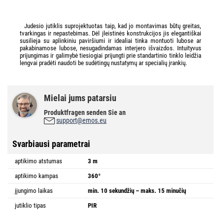
Judesio jutiklis suprojektuotas taip, kad jo montavimas būtų greitas,
tvarkingas ir nepastebimas. Dėl įleistinės konstrukcijos jis elegantiškai
susilieja su aplinkiniu paviršiumi ir idealiai tinka montuoti lubose ar
pakabinamose lubose, nesugadindamas interjero išvaizdos. Intuityvus
prijungimas ir galimybė tiesiogiai prijungti prie standartinio tinklo leidžia
lengvai pradėti naudoti be sudėtingų nustatymų ar specialių įrankių.
Mielai jums patarsiu
Produktfragen senden Sie an
support@emos.eu
Svarbiausi parametrai
aptikimo atstumas
3 m
aptikimo kampas
360°
įjungimo laikas
min. 10 sekundžių – maks. 15 minučių
jutiklio tipas
PIR