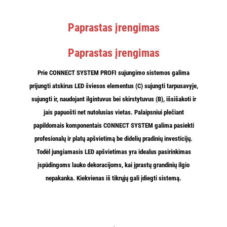
Paprastas įrengimas
Paprastas įrengimas
Prie CONNECT SYSTEM PROFI sujungimo sistemos galima
prijungti atskirus LED šviesos elementus (C)
sujungti tarpusavyje
,
sujungti ir, naudojant ilgintuvus bei skirstytuvus (B),
išsišakoti ir
jais papuošti net nutolusias vietas
.
Palaipsniui plečiant
papildomais komponentais
CONNECT SYSTEM galima pasiekti
profesionalų ir platų apšvietimą
be didelių pradinių investicijų
.
Todėl jungiamasis LED apšvietimas yra idealus pasirinkimas
įspūdingoms lauko dekoracijoms, kai įprastų grandinių ilgio
nepakanka.
Kiekvienas iš tikrųjų gali įdiegti sistemą
.