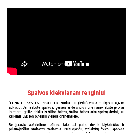
Spalvos kiekvienam renginiui
"CONNECT SYSTEM PROFI LED stalaktitai (ledai) yra 3 m ilgio ir 0,4 m
aukščio. Jei ieškote spalvos, geriausiai derančios prie namo eksterjero ar
interjero, galite rinktis iš
šiltos baltos, šaltos baltos
arba
spalvų derinių su
keliomis LED lemputėmis vienoje grandinėlėje.
Be įprasto apšvietimo režimo, taip pat galite rinktis
blyksinčius ir
pulsuojančius stalaktitų variantus
. Pulsuojančių stalaktitų šviesų spalvos