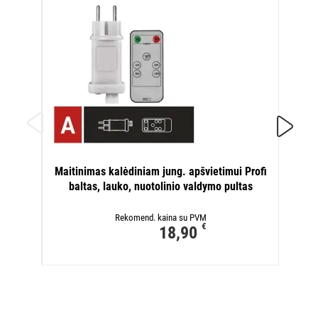
#„CON
Maitinimas kalėdiniam jung. apšvietimui Profi
baltas, lauko, nuotolinio valdymo pultas
Rekomend. kaina su PVM
€
18,90