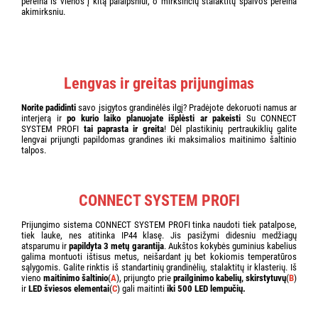
pereina iš vienos į kitą palaipsniui, o mirksinčių stalaktitų spalvos pereina
akimirksniu.
Lengvas ir greitas prijungimas
Norite padidinti
savo įsigytos grandinėlės ilgį? Pradėjote dekoruoti namus ar
interjerą ir
po kurio laiko planuojate išplėsti ar pakeisti
Su CONNECT
SYSTEM PROFI
tai paprasta ir greita
! Dėl plastikinių pertraukiklių galite
lengvai prijungti papildomas grandines iki maksimalios maitinimo šaltinio
talpos.
CONNECT SYSTEM PROFI
Prijungimo sistema CONNECT SYSTEM PROFI tinka naudoti tiek patalpose,
tiek lauke, nes atitinka IP44 klasę. Jis pasižymi didesniu medžiagų
atsparumu ir
papildyta 3 metų garantija
. Aukštos kokybės guminius kabelius
galima montuoti ištisus metus, neišardant jų bet kokiomis temperatūros
sąlygomis. Galite rinktis iš standartinių grandinėlių, stalaktitų ir klasterių. Iš
vieno
maitinimo šaltinio
(
A
), prijungto prie
prailginimo kabelių, skirstytuvų
(
B
)
ir
LED šviesos elementai
(
C
) gali maitinti
iki 500 LED lempučių.