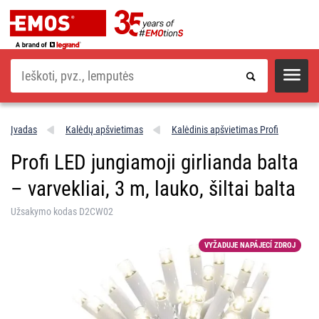
Paieška
Įvadas
Kalėdų apšvietimas
Kalėdinis apšvietimas Profi
Profi LED jungiamoji girlianda balta
– varvekliai, 3 m, lauko, šiltai balta
Užsakymo kodas D2CW02
VYŽADUJE NAPÁJECÍ ZDROJ