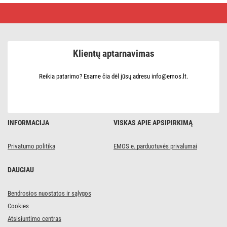
Profi
LED
jungiamoji
girlianda
balta
–
Klientų aptarnavimas
varvekliai,
3
m,
lauko,
Reikia patarimo? Esame čia dėl jūsų adresu info@emos.lt.
šiltai
balta
INFORMACIJA
VISKAS APIE APSIPIRKIMĄ
Privatumo politika
EMOS e. parduotuvės privalumai
DAUGIAU
Bendrosios nuostatos ir sąlygos
Cookies
Atsisiuntimo centras