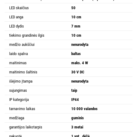
LED skaičius
50
LED anga
10 cm
LED dydis
7 mm
tiekimo grandinės ilgis
10 cm
medžio aukščiui
nenurodyta
laido spalva
baltas
maitinimas
maks. 4 W
maitinimo šaltinis
30 V DC
išėjimo įtampa
nenurodyta
sujungimas
taip
IP kategorija
IP44
tarnavimo laikas
10 000 valandos
medžiaga
guminis
garantijos laikotarpis
3 metai
pakuotė
1 vnt., dėžė