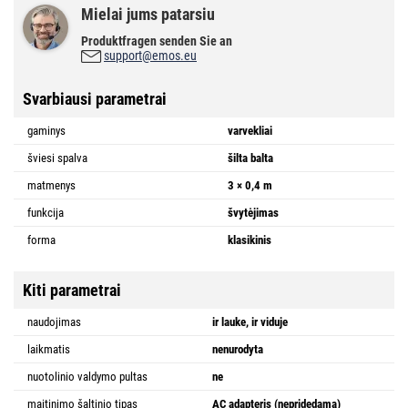
Mielai jums patarsiu
Produktfragen senden Sie an
support@emos.eu
Svarbiausi parametrai
gaminys
varvekliai
šviesi spalva
šilta balta
matmenys
3 × 0,4 m
funkcija
švytėjimas
forma
klasikinis
Kiti parametrai
naudojimas
ir lauke, ir viduje
laikmatis
nenurodyta
nuotolinio valdymo pultas
ne
maitinimo šaltinio tipas
AC adapteris (nepridedama)