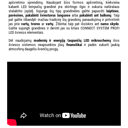
apšvietimo sprendimų. Naudojant šios formos apšvietimą, kiekviena
kabanti LED lempučių grandinė yra skirtingo ilgio ir sukuria natūralaus
stalaktito įspūdį. Sujungę šių tipų grandinėles galite papuošti
laiptines
,
pavėsines, pakabinti šviestuvus languose
arba
pakabinti ant balkonų
. Taip
pat galite išbandyti mažiau tradicinį šių grandinių panaudojimą ir pritvirtinti
jas prie
vartų, tvoros
ar
vartų
. Žibintai taip pat išsiskirs ant
namo skydo
.
Galite sujungti grandines ir derinti jas su kitais CONNECT SYSTEM PROFI
LED šviesos elementais.
Dėl naudojamų
modernių ir energiją taupančių LED mikroschemų
šios
šviesos sistemos neapsunkins jūsų
finansiškai
ir padės sukurti jaukią
atmosferą daugeliu švenčių progų.