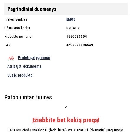
Pagrindiniai duomenys
Prekės ženklas
EMOS
Užsakymo kodas
D2CW02
Produkto numeris
1550020004
EAN
8592920094549
Pridėti palyginimui
Atsisiųsti dokumentai
Susiję produktai
Patobulintas turinys
<
Įžiebkite bet kokią progą!
Šviesos diodų stalaktitai (ledo luitai) yra vienas iš "dvimatių" jungiamojo