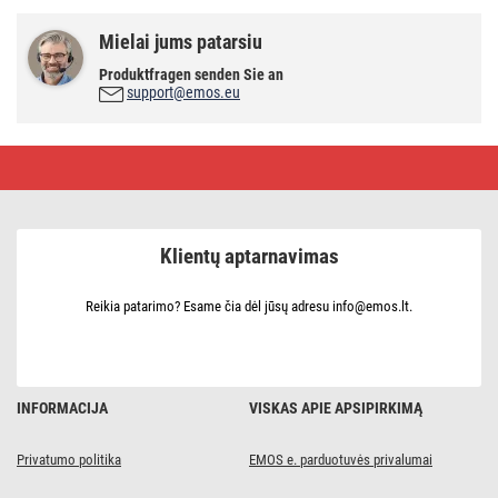
Mielai jums patarsiu
Produktfragen senden Sie an
support@emos.eu
Rėmelis
LED
skydeliui
60x60
cm,
be
Klientų aptarnavimas
varžtų
Reikia patarimo? Esame čia dėl jūsų adresu info@emos.lt.
INFORMACIJA
VISKAS APIE APSIPIRKIMĄ
Privatumo politika
EMOS e. parduotuvės privalumai