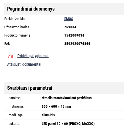
Pagrindiniai duomenys
Prekės ženklas
EMOS
Užsakymo kodas
ZR9034
Produkto numeris
1542009034
EAN
8592920076866
Pridėti palyginimui
Atsisiųsti dokumentai
Svarbiausi parametrai
gaminys
rėmelis montavimui ant paviršiaus
matmenys
600 × 600 × 45 mm
medžiaga
aliuminis
sukurta
LED panel 60 × 60 (PROXO, MAXXO)