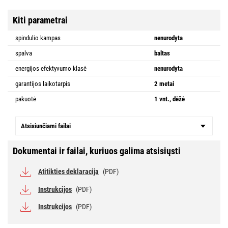
Kiti parametrai
spindulio kampas
nenurodyta
spalva
baltas
energijos efektyvumo klasė
nenurodyta
garantijos laikotarpis
2 metai
pakuotė
1 vnt., dėžė
Atsisiunčiami failai
Dokumentai ir failai, kuriuos galima atsisiųsti
Atitikties deklaracija
(PDF)
Instrukcijos
(PDF)
Instrukcijos
(PDF)