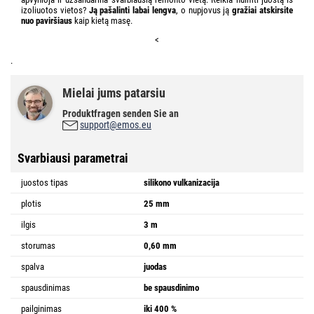
izoliuotos vietos?
Ją pašalinti labai lengva
, o nupjovus ją
gražiai atskirsite
nuo paviršiaus
kaip kietą masę.
<
.
Mielai jums patarsiu
Produktfragen senden Sie an
support@emos.eu
Svarbiausi parametrai
juostos tipas
silikono vulkanizacija
plotis
25 mm
ilgis
3 m
storumas
0,60 mm
spalva
juodas
spausdinimas
be spausdinimo
pailginimas
iki 400 %