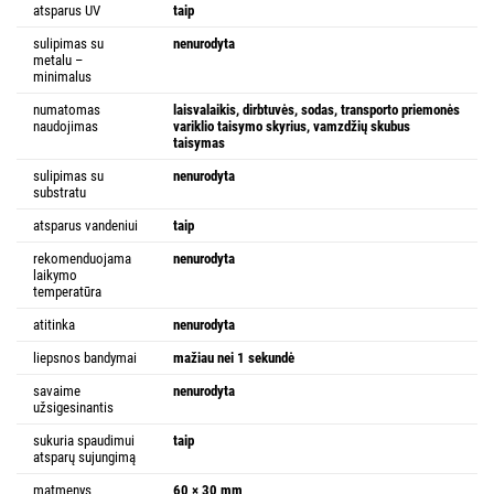
atsparus UV
taip
sulipimas su
nenurodyta
metalu –
minimalus
numatomas
laisvalaikis, dirbtuvės, sodas, transporto priemonės
naudojimas
variklio taisymo skyrius, vamzdžių skubus
taisymas
sulipimas su
nenurodyta
substratu
atsparus vandeniui
taip
rekomenduojama
nenurodyta
laikymo
temperatūra
atitinka
nenurodyta
liepsnos bandymai
mažiau nei 1 sekundė
savaime
nenurodyta
užsigesinantis
sukuria spaudimui
taip
atsparų sujungimą
matmenys
60 × 30 mm