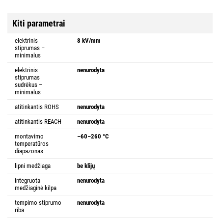
Kiti parametrai
elektrinis
8 kV/mm
stiprumas –
minimalus
elektrinis
nenurodyta
stiprumas
sudrėkus –
minimalus
atitinkantis ROHS
nenurodyta
atitinkantis REACH
nenurodyta
montavimo
–60–260 °C
temperatūros
diapazonas
lipni medžiaga
be klijų
integruota
nenurodyta
medžiaginė kilpa
tempimo stiprumo
nenurodyta
riba