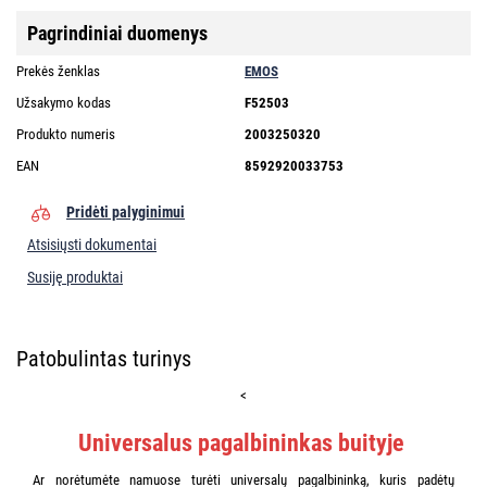
Pagrindiniai duomenys
Prekės ženklas
EMOS
Užsakymo kodas
F52503
Produkto numeris
2003250320
EAN
8592920033753
Pridėti palyginimui
Atsisiųsti dokumentai
Susiję produktai
Patobulintas turinys
<
Universalus pagalbininkas buityje
Ar norėtumėte namuose turėti universalų pagalbininką, kuris padėtų