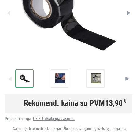
€
Rekomend. kaina su PVM
13,90
Produkto sauga:
Už EU atsakingas asmuo
Gamintojo internetinis katalogas. Šiuo metu šių gaminių užsisakyti negalima.