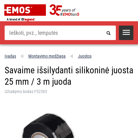
Paieška
Įvadas
Montavimo medžiaga
Juostos
Savaime išsilydanti silikoninė juosta
25 mm / 3 m juoda
Užsakymo kodas F52503