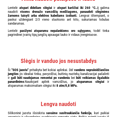
Lentelė
atspari dideliam slėgiui
ir
atspari karščiui iki 260 °C.
Jį galima
naudoti
visoms drenažo vamzdžių medžiagoms,
panaudoti slėginėms
žarnoms taisyti arba elektros kabeliams izoliuoti.
Lengvai ištempiant, o
paskui uždengiant 2/3 vieno sluoksnio ant kito, sukuriamas tobulas
sandarumas.
Lentelė
pasižymi atsparumu nepalankioms oro sąlygoms
, todėl tinka
pagrindinei įvairių tipų jungčių apsaugai lauko ir vidaus įrenginiuose.
Slėgis ir vanduo jos nesustabdys
Ši
"SOS juosta"
pritaikyta bet kokiai aplinkai. Dėl
vandens nepraleidžiančios
jungties
jis idealiai tinka, pavyzdžiui, buitinių nuotekų kanalizacijai pašalinti
ir
gali būti naudojamas remontui po vandeniu
bei
būti veikiamas ilgalaikio
panardinimo
.Naudojant aplink vamzdžius, jo
atsparumas slėgiui
ir
atsparumas maksimaliam slėgiui iki
8 atm/0,8 MPa.
Lengva naudoti
Silikoninė juosta išsiskiria
savaime susitraukiančia funkcija
, kuri puikiai
apvynioja ir užsandarina svarbiausią remonto vietą. Reikia nuimti juostą iš