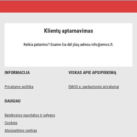
Savaime
išsilydanti
silikoninė
juosta
25
mm
Klientų aptarnavimas
/
3
m
juoda
Reikia patarimo? Esame čia dėl jūsų adresu info@emos.lt.
INFORMACIJA
VISKAS APIE APSIPIRKIMĄ
Privatumo politika
EMOS e. parduotuvės privalumai
DAUGIAU
Bendrosios nuostatos ir sąlygos
Cookies
Atsisiuntimo centras