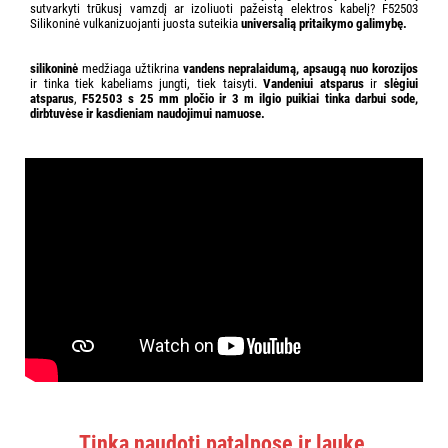
sutvarkyti trūkusį vamzdį ar izoliuoti pažeistą elektros kabelį? F52503
Silikoninė vulkanizuojanti juosta suteikia
universalią pritaikymo galimybę.
silikoninė
medžiaga užtikrina
vandens nepralaidumą, apsaugą nuo korozijos
ir tinka tiek kabeliams jungti, tiek taisyti.
Vandeniui atsparus
ir
slėgiui
atsparus
,
F52503
s 25 mm pločio ir 3 m ilgio
puikiai tinka darbui sode,
dirbtuvėse ir kasdieniam naudojimui namuose.
Tinka naudoti patalpose ir lauke