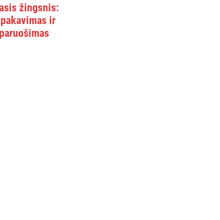
asis žingsnis:
špakavimas ir
paruošimas