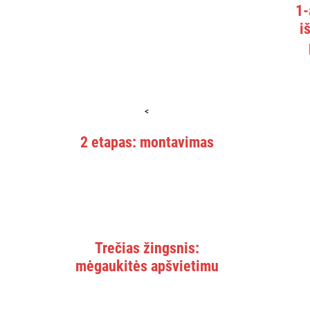
1-
i
<
2 etapas: montavimas
Trečias žingsnis:
mėgaukitės apšvietimu