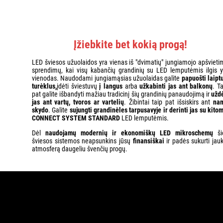
Įžiebkite bet kokią progą!
LED šviesos užuolaidos yra vienas iš "dvimatių" jungiamojo apšvieti
sprendimų, kai visų kabančių grandinių su LED lemputėmis ilgis y
vienodas. Naudodami jungiamąsias užuolaidas galite
papuošti laiptu
turėklus,
įdėti šviestuvų
į langus
arba
užkabinti jas ant balkonų
. T
pat galite išbandyti mažiau tradicinį šių grandinių panaudojimą ir
uždė
jas ant vartų, tvoros ar vartelių
. Žibintai taip pat išsiskirs ant
na
skydo
. Galite
sujungti grandinėles tarpusavyje ir derinti jas su kito
CONNECT SYSTEM STANDARD
LED lemputėmis.
Dėl
naudojamų modernių ir ekonomiškų LED mikroschemų
ši
šviesos sistemos neapsunkins jūsų
finansiškai
ir padės sukurti jauk
atmosferą daugeliu švenčių progų.