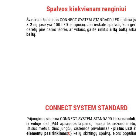
Spalvos kiekvienam renginiui
Šviesos užuolaidas CONNECT SYSTEM STANDARD LED galima įs
× 2 m
, jose yra 100 LED lempučių. Jei ieškote spalvos, kuri ger
derėtų prie namo išorės ar vidaus, galite rinktis
šiltą baltą
arb
baltą
.
CONNECT SYSTEM STANDARD
Prijungimo sistema CONNECT SYSTEM STANDARD tinka
naudoti
ir viduje
dėl IP44 apsaugos laipsnio, tačiau tik sezono metu
ištisus metus. Šios jungčių sistemos privalumas -
platus LED š
elementų pasirinkimas
(
C
) kelių skirtingų spalvų. Nors populia