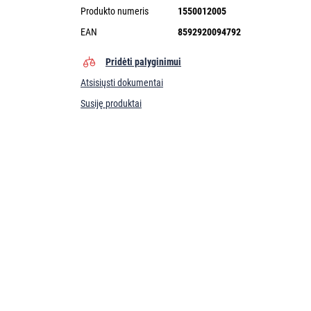
Produkto numeris
1550012005
EAN
8592920094792
Pridėti palyginimui
Atsisiųsti dokumentai
Susiję produktai