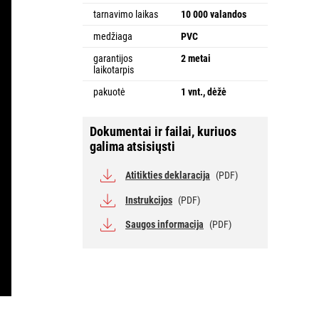
tarnavimo laikas
10 000 valandos
medžiaga
PVC
garantijos
2 metai
laikotarpis
pakuotė
1 vnt., dėžė
Dokumentai ir failai, kuriuos
galima atsisiųsti
Atitikties deklaracija
(PDF)
Instrukcijos
(PDF)
Saugos informacija
(PDF)