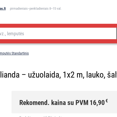
s.lt
pirmadieniais–penktadieniais 8–15 val.
mputės Standartinis
lianda – užuolaida, 1x2 m, lauko, šal
€
Rekomend. kaina su PVM
16,90