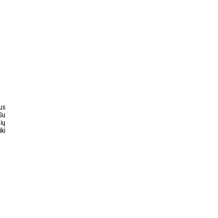
us
Su
nių
ki