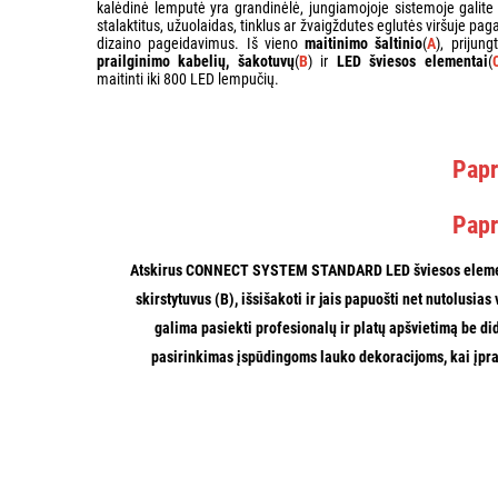
kalėdinė lemputė yra grandinėlė, jungiamojoje sistemoje galite 
stalaktitus, užuolaidas, tinklus ar žvaigždutes eglutės viršuje pag
dizaino pageidavimus. Iš vieno
maitinimo šaltinio
(
A
), prijung
prailginimo kabelių, šakotuvų
(
B
) ir
LED šviesos elementai
(
maitinti iki 800 LED lempučių.
Papr
Papr
Atskirus CONNECT SYSTEM STANDARD LED šviesos eleme
skirstytuvus (B),
išsišakoti ir jais papuošti net nutolusias 
galima pasiekti profesionalų ir platų apšvietimą
be did
pasirinkimas įspūdingoms lauko dekoracijoms, kai įpr