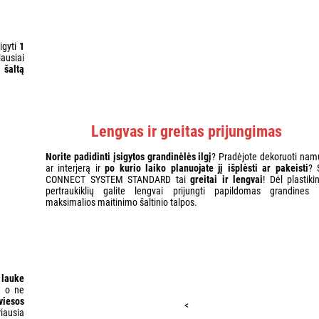
igyti
1
iausiai
a
šaltą
Lengvas ir greitas prijungimas
Norite padidinti įsigytos grandinėlės ilgį
? Pradėjote dekoruoti nam
ar interjerą ir
po kurio laiko planuojate jį išplėsti ar pakeisti
? 
CONNECT SYSTEM STANDARD tai
greitai ir lengvai
! Dėl plastiki
pertraukiklių galite lengvai prijungti papildomas grandines i
maksimalios maitinimo šaltinio talpos.
 lauke
, o ne
viesos
<
riausia