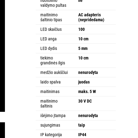
nuotolinio
ne
valdymo pultas
maitinimo
AC adapteris
šaltinio tipas
(nepridedama)
LED skaičius
100
LED anga
10 cm
LED dydis
5 mm
tiekimo
10 cm
grandinės ilgis
medžio aukščiui
nenurodyta
laido spalva
juodas
maitinimas
maks. 5 W
maitinimo
30 V DC
šaltinis
išėjimo įtampa
nenurodyta
sujungimas
taip
IP kategorija
IP44