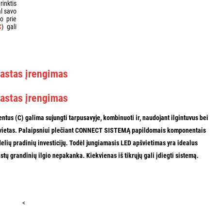
rinktis
al savo
to prie
C
) gali
astas įrengimas
astas įrengimas
ntus (C) galima
sujungti tarpusavyje
,
kombinuoti
ir, naudojant ilgintuvus bei
vietas
.
Palaipsniui plečiant CONNECT SISTEMĄ papildomais komponentais
elių pradinių investicijų
. Todėl jungiamasis LED apšvietimas yra idealus
astų grandinių ilgio nepakanka.
Kiekvienas iš tikrųjų gali įdiegti sistemą
.
<