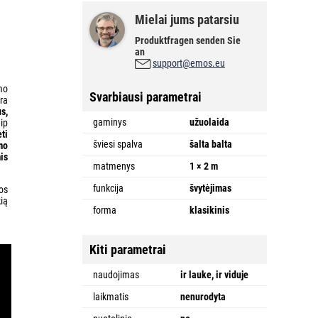
Mielai jums patarsiu
Produktfragen senden Sie
an
support@emos.eu
mo
Svarbiausi parametrai
ra
s,
gaminys
užuolaida
aip
ti
šviesi spalva
šalta balta
mo
mis
matmenys
1 × 2 m
funkcija
švytėjimas
os
ią
forma
klasikinis
Kiti parametrai
naudojimas
ir lauke, ir viduje
laikmatis
nenurodyta