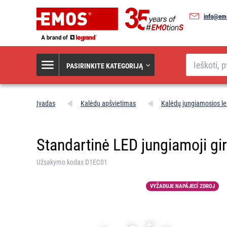
info@emo
Paieška
PASIRINKITE KATEGORIJĄ
Įvadas
Kalėdų apšvietimas
Kalėdų jungiamosios le
Standartinė LED jungiamoji gir
Užsakymo kodas D1EC01
VYŽADUJE NAPÁJECÍ ZDROJ