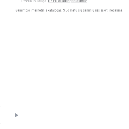
Produkto sauga:
Už EU atsakingas asmuo
Gamintojo internetinis katalogas. Šiuo metu šių gaminių užsisakyti negalima.