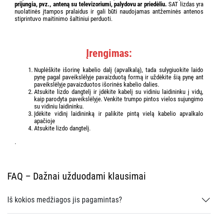
prijungia, pvz., anteną su televizoriumi, palydovu ar priedėliu.
SAT lizdas yra
nuolatinės įtampos pralaidus ir gali būti naudojamas antžeminės antenos
stiprintuvo maitinimo šaltiniui perduoti.
Įrengimas:
Nuplėškite išorinę kabelio dalį (apvalkalą), tada sulygiuokite laido
pynę pagal paveikslėlyje pavaizduotą formą ir uždėkite šią pynę ant
paveikslėlyje pavaizduotos išorinės kabelio dalies.
Atsukite lizdo dangtelį ir įdėkite kabelį su vidiniu laidininku į vidų,
kaip parodyta paveikslėlyje. Venkite trumpo pintos vielos sujungimo
su vidiniu laidininku.
Įdėkite vidinį laidininką ir palikite pintą vielą kabelio apvalkalo
apačioje
Atsukite lizdo dangtelį.
.
FAQ – Dažnai užduodami klausimai
Iš kokios medžiagos jis pagamintas?