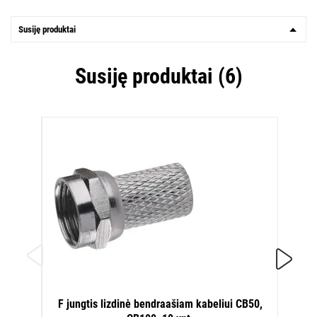
Susiję produktai
Susiję produktai (6)
IEC 
F jungtis lizdinė bendraašiam kabeliui CB50,