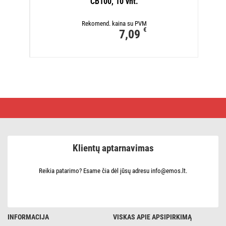
CB100, 10 vnt.
Rekomend. kaina su PVM
€
7,09
Standartinės
jungties
galutinis
lizdas
EU3303E
Klientų aptarnavimas
Reikia patarimo? Esame čia dėl jūsų adresu info@emos.lt.
INFORMACIJA
VISKAS APIE APSIPIRKIMĄ