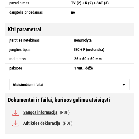
pavadinimas
TV (2) + R (2) + SAT (3)
dangtelis pridedamas
ne
Kiti parametrai
įterpties netekimas
nenurodyta
jungties tipas
IEC + F (moteriška)
matmenys
26 × 60 × 60 mm
pakuotė
1 vnt., dėžė
Atsisiunčiami failai
Dokumentai ir failai, kuriuos galima atsisiųsti
Saugos informacija
(PDF)
Atitikties deklaracija
(PDF)