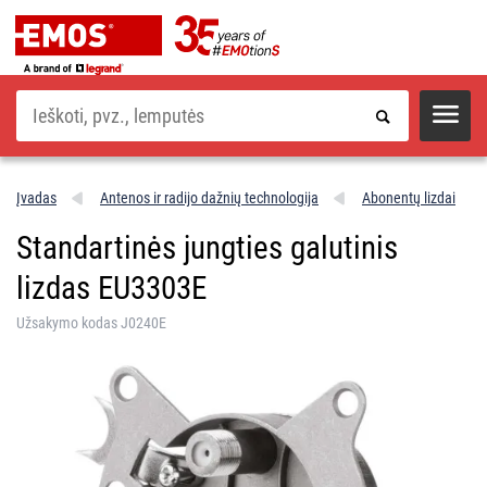
Paieška
Įvadas
Antenos ir radijo dažnių technologija
Abonentų lizdai
Standartinės jungties galutinis
lizdas EU3303E
Užsakymo kodas J0240E