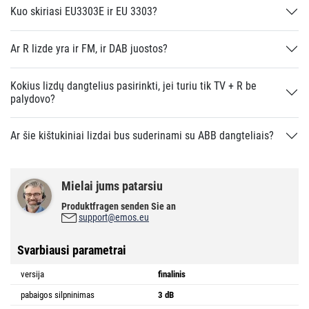
Kuo skiriasi EU3303E ir EU 3303?
Ar R lizde yra ir FM, ir DAB juostos?
Kokius lizdų dangtelius pasirinkti, jei turiu tik TV + R be
palydovo?
Ar šie kištukiniai lizdai bus suderinami su ABB dangteliais?
Mielai jums patarsiu
Produktfragen senden Sie an
support@emos.eu
Svarbiausi parametrai
versija
finalinis
pabaigos silpninimas
3 dB