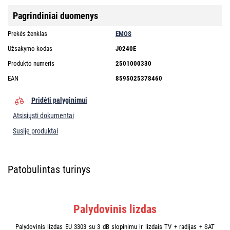
Pagrindiniai duomenys
Prekės ženklas
EMOS
Užsakymo kodas
J0240E
Produkto numeris
2501000330
EAN
8595025378460
Pridėti palyginimui
Atsisiųsti dokumentai
Susiję produktai
Patobulintas turinys
Palydovinis lizdas
Palydovinis lizdas EU 3303 su 3 dB slopinimu ir lizdais TV + radijas + SAT