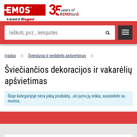
Paieška
Įvadas
Šviestuvai ir nedidelis apšvietimas
Šviečiančios dekoracijos ir vakarėlių
apšvietimas
Šioje kategorijoje nėra jokių produktų. Jei jums jų reikia, susisiekite su
mumis.
Šviečiančios
dekoracijos
ir
vakarėlių
apšvietimas