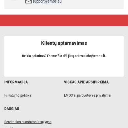
support@emos.eu
Žibintuvėlio
P2304,
P2308,
3810
modelio
jungiklis
Klientų aptarnavimas
Reikia patarimo? Esame čia dėl jūsų adresu info@emos.lt.
INFORMACIJA
VISKAS APIE APSIPIRKIMĄ
Privatumo politika
EMOS e. parduotuvės privalumai
DAUGIAU
Bendrosios nuostatos ir sąlygos