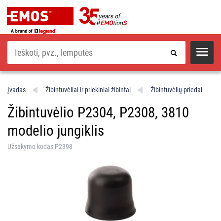
Paieška
Įvadas
Žibintuvėliai ir priekiniai žibintai
Žibintuvėlių priedai
Žibintuvėlio P2304, P2308, 3810
modelio jungiklis
Užsakymo kodas P2398