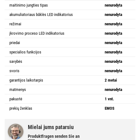
maitinimo jungties tipas
nenurodyta
akumuliatoriaus būklės LED indikatorius
nenurodyta
režimai
nenurodyta
įkrovimo proceso LED indikatorius
nenurodyta
priedai
nenurodyta
specialios funkcijos
nenurodyta
savybės
nenurodyta
svoris
nenurodyta
garantijos laikotarpis
2 metai
matmenys
nenurodyta
pakuotė
1 vnt.
prekių ženklas
EMOS
Mielai jums patarsiu
Produktfragen senden Sie an