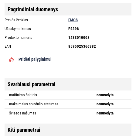
Pagrindiniai duomenys
Prekės ženklas
EMOS
Užsakymo kodas
P2398
Produkto numeris
1433010008
EAN
8595025366382
Pridėti palyginimui
Svarbiausi parametrai
maitinimo šaltinis
nenurodyta
maksimalus spindulio atstumas
nenurodyta
šviesos našumas
nenurodyta
Kiti parametrai