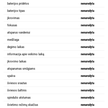
baterijos pridėtos
nenurodyta
baterijos tipas
nenurodyta
įkrovimas
nenurodyta
fokusas
nenurodyta
atsparus vandeniui
nenurodyta
medžiaga
nenurodyta
degimo laikas
nenurodyta
informacija apie veikimo laiką
nenurodyta
įkrovimo laikas
nenurodyta
atsparumas smūgiams
nenurodyta
spalva
nenurodyta
šviesos srautas
nenurodyta
šviesos šaltinis
nenurodyta
spindulio atstumas
nenurodyta
švietimo režimų skaičius
nenurodyta