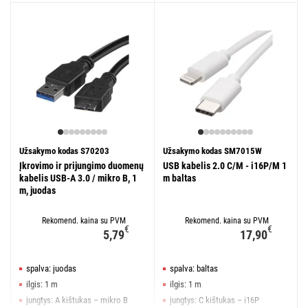
Užsakymo kodas S70203
Užsakymo kodas SM7015W
Įkrovimo ir prijungimo duomenų
USB kabelis 2.0 C/M - i16P/M 1
kabelis USB-A 3.0 / mikro B, 1
m baltas
m, juodas
Rekomend. kaina su PVM
Rekomend. kaina su PVM
€
€
5,79
17,90
spalva: juodas
spalva: baltas
ilgis: 1 m
ilgis: 1 m
jungtys: A kištukas – mikro B
jungtys: C kištukas – i16P