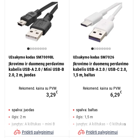
Užsakymo kodas SM7009BL
Užsakymo kodas SM7026
Įkrovimo ir duomenų perdavimo
Įkrovimo ir duomenų perdavimo
kabelis USB-A 2.0 / Mini USB-B
kabelis USB-A 2.0 / USB-C 2.0,
2.0, 2 m, juodas
1,5 m, baltas
Rekomend. kaina su PVM
Rekomend. kaina su PVM
€
€
3,29
6,29
spalva: juodas
spalva: baltas
ilgis: 2 m
ilgis: 1,5 m
jungtys: A kištukas – mini B
jungtys: A kištukas – C kištukas
kištukas
Pridėti palyginimui
Pridėti palyginimui