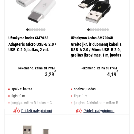
Užsakymo kodas SM7023
Užsakymo kodas SM7004B
Adapteris Micro USB-B 2.0 /
Greito įkr. ir duomenų kabelis
USB-C 2.0, baltas, 2 vnt.
USB-A 2.0 / Micro USB-B 2.0,
greitas įkrovimas, 1 m, juodas
Rekomend. kaina su PVM
Rekomend. kaina su PVM
€
€
3,29
4,19
spalva: baltas
spalva: juodas
ilgis: 0 m
ilgis: 1 m
jungtys: mikro B lizdas – C
jungtys: A kištukas – mikro B
kištukas
kištukas
Pridėti palyginimui
Pridėti palyginimui