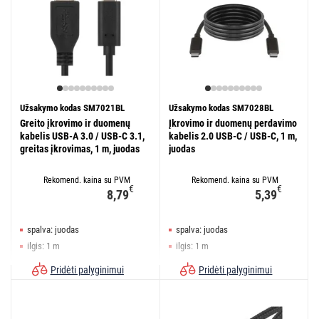
Užsakymo kodas SM7021BL
Užsakymo kodas SM7028BL
Greito įkrovimo ir duomenų
Įkrovimo ir duomenų perdavimo
kabelis USB-A 3.0 / USB-C 3.1,
kabelis 2.0 USB-C / USB-C, 1 m,
greitas įkrovimas, 1 m, juodas
juodas
Rekomend. kaina su PVM
Rekomend. kaina su PVM
€
€
8,79
5,39
spalva: juodas
spalva: juodas
ilgis: 1 m
ilgis: 1 m
jungtys: A kištukas – C kištukas
jungtys: C kištukas – C kištukas
Pridėti palyginimui
Pridėti palyginimui