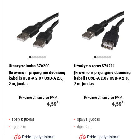
Užsakymo kodas S70200
Užsakymo kodas S70201
Įkrovimo ir prijungimo duomenų
Įkrovimo ir prijungimo duomenų
kabelis USB-A 2.0 / USB-A 2.0,
kabelis USB-A 2.0 / USB-A 2.0,
2 m, juodas
2 m, juodas
Rekomend. kaina su PVM
Rekomend. kaina su PVM
€
€
4,59
4,59
spalva: juodas
spalva: juodas
ilgis: 2 m
ilgis: 2 m
jungtys: A kištukas – A kištukas
jungtys: A kištukas– A lizdas
Pridėti palyginimui
Pridėti palyginimui