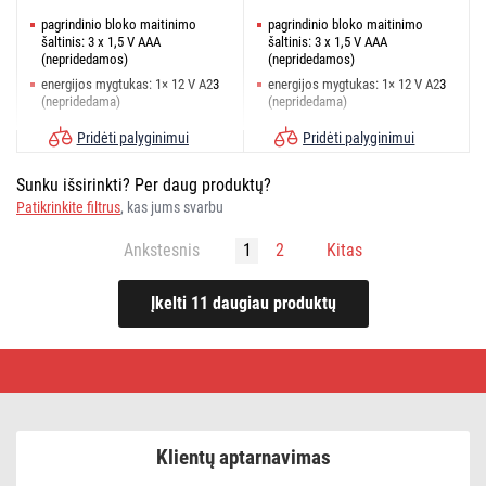
pagrindinio bloko maitinimo
pagrindinio bloko maitinimo
šaltinis: 3 x 1,5 V AAA
šaltinis: 3 x 1,5 V AAA
(nepridedamos)
(nepridedamos)
energijos mygtukas: 1× 12 V A23
energijos mygtukas: 1× 12 V A23
(nepridedama)
(nepridedama)
mygtuko pasiekimas: 180 m
mygtuko pasiekimas: 180 m
Pridėti palyginimui
Pridėti palyginimui
Sunku išsirinkti? Per daug produktų?
Patikrinkite filtrus
, kas jums svarbu
Ankstesnis
1
2
Kitas
Belaidžiai
durų
skambučiai
Klientų aptarnavimas