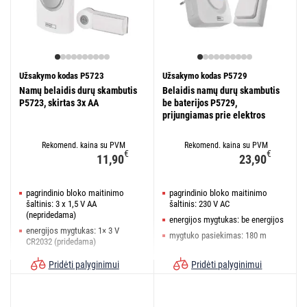
Užsakymo kodas P5723
Užsakymo kodas P5729
Namų belaidis durų skambutis
Belaidis namų durų skambutis
P5723, skirtas 3x AA
be baterijos P5729,
prijungiamas prie elektros
tinklo
Rekomend. kaina su PVM
Rekomend. kaina su PVM
€
€
11,90
23,90
pagrindinio bloko maitinimo
pagrindinio bloko maitinimo
šaltinis: 3 x 1,5 V AA
šaltinis: 230 V AC
(nepridedama)
energijos mygtukas: be energijos
energijos mygtukas: 1× 3 V
mygtuko pasiekimas: 180 m
CR2032 (pridedama)
mygtuko pasiekimas: 100 m
Pridėti palyginimui
Pridėti palyginimui