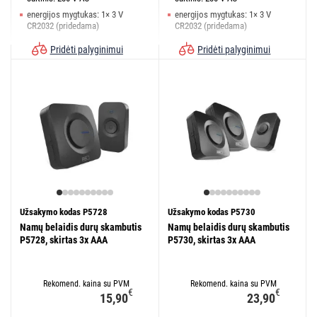
energijos mygtukas: 1× 3 V
energijos mygtukas: 1× 3 V
CR2032 (pridedama)
CR2032 (pridedama)
mygtuko pasiekimas: 150 m
mygtuko pasiekimas: 150 m
Pridėti palyginimui
Pridėti palyginimui
Užsakymo kodas P5728
Užsakymo kodas P5730
Namų belaidis durų skambutis
Namų belaidis durų skambutis
P5728, skirtas 3x AAA
P5730, skirtas 3x AAA
Rekomend. kaina su PVM
Rekomend. kaina su PVM
€
€
15,90
23,90