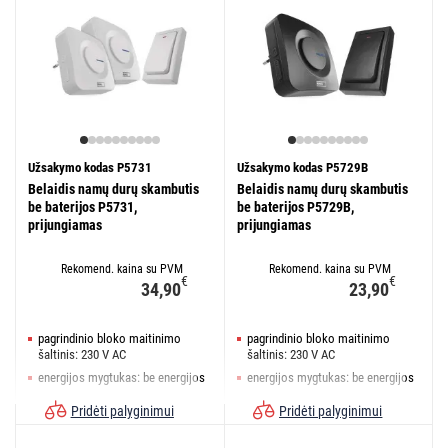
Užsakymo kodas P5731
Užsakymo kodas P5729B
Belaidis namų durų skambutis
Belaidis namų durų skambutis
be baterijos P5731,
be baterijos P5729B,
prijungiamas
prijungiamas
Rekomend. kaina su PVM
Rekomend. kaina su PVM
€
€
34,90
23,90
pagrindinio bloko maitinimo
pagrindinio bloko maitinimo
šaltinis: 230 V AC
šaltinis: 230 V AC
energijos mygtukas: be energijos
energijos mygtukas: be energijos
mygtuko pasiekimas: 180 m
mygtuko pasiekimas: 180 m
Pridėti palyginimui
Pridėti palyginimui