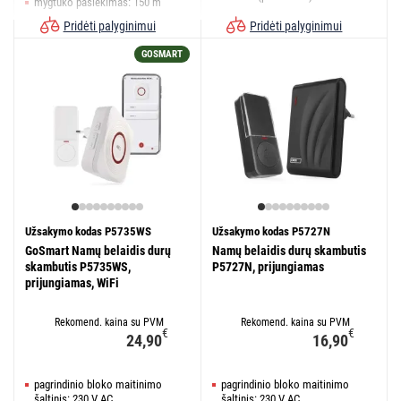
mygtuko pasiekimas: 150 m
mygtuko pasiekimas: 150 m
Pridėti palyginimui
Pridėti palyginimui
GOSMART
Užsakymo kodas P5735WS
Užsakymo kodas P5727N
GoSmart Namų belaidis durų
Namų belaidis durų skambutis
skambutis P5735WS,
P5727N, prijungiamas
prijungiamas, WiFi
Rekomend. kaina su PVM
Rekomend. kaina su PVM
€
€
24,90
16,90
pagrindinio bloko maitinimo
pagrindinio bloko maitinimo
šaltinis: 230 V AC
šaltinis: 230 V AC