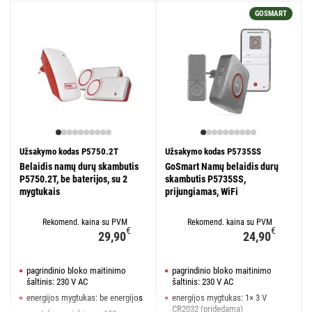
GOSMART
Užsakymo kodas P5750.2T
Užsakymo kodas P5735SS
Belaidis namų durų skambutis
GoSmart Namų belaidis durų
P5750.2T, be baterijos, su 2
skambutis P5735SS,
mygtukais
prijungiamas, WiFi
Rekomend. kaina su PVM
Rekomend. kaina su PVM
€
€
29,90
24,90
pagrindinio bloko maitinimo
pagrindinio bloko maitinimo
šaltinis: 230 V AC
šaltinis: 230 V AC
energijos mygtukas: be energijos
energijos mygtukas: 1× 3 V
CR2032 (pridedama)