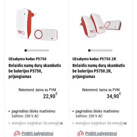
Užsakymo kodas P5750
Užsakymo kodas P5750.2R
Belaidis namų durų skambutis
Belaidis namų durų skambutis
be baterijos P5750,
be baterijos P5750.2R,
prijungiamas
prijungiamas
Rekomend. kaina su PVM
Rekomend. kaina su PVM
€
€
22,90
34,90
pagrindinio bloko maitinimo
pagrindinio bloko maitinimo
šaltinis: 230 V AC
šaltinis: 230 V AC
energijos mygtukas: be energijos
energijos mygtukas: be energijos
mygtuko pasiekimas: 150 m
mygtuko pasiekimas: 150 m
Pridėti palyginimui
Pridėti palyginimui